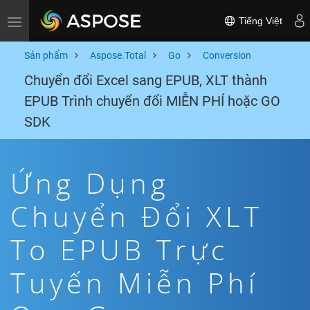
Tiếng Việt
Toggle navigation
Sản phẩm
Aspose.Total
Go
Conversion
Chuyển đổi Excel sang EPUB, XLT thành
EPUB Trình chuyển đổi MIỄN PHÍ hoặc GO
SDK
Ứng Dụng
Chuyển Đổi XLT
To EPUB Trực
Tuyến Miễn Phí