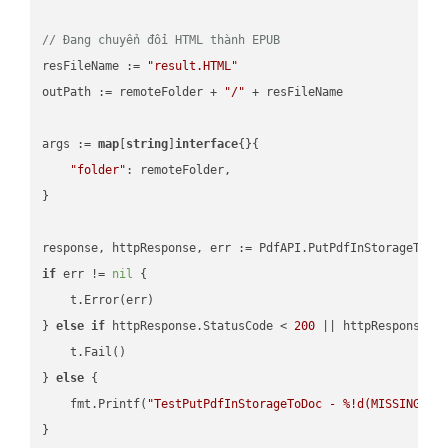
// Đang chuyển đổi HTML thành EPUB
resFileName := 
"result.HTML"
outPath := remoteFolder + 
"/"
 + resFileName

args := 
map
[
string
]
interface
{}{

"folder"
: remoteFolder,

}

if
 err != 
nil
 {

    t.Error(err)

} 
else
if
 httpResponse.StatusCode < 
200
 || httpResponse.S
    t.Fail()

} 
else
 {

    fmt.Printf(
"TestPutPdfInStorageToDoc - %!d(MISSING)\n