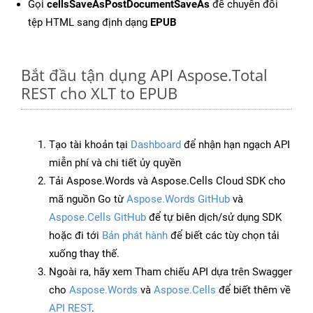
Gọi
cellsSaveAsPostDocumentSaveAs
để chuyển đổi
tệp HTML sang định dạng
EPUB
Bắt đầu tận dụng API Aspose.Total
REST cho XLT to EPUB
Tạo tài khoản tại
Dashboard
để nhận hạn ngạch API
miễn phí và chi tiết ủy quyền
Tải Aspose.Words và Aspose.Cells Cloud SDK cho
mã nguồn Go từ
Aspose.Words GitHub
và
Aspose.Cells GitHub
để tự biên dịch/sử dụng SDK
hoặc đi tới
Bản phát hành
để biết các tùy chọn tải
xuống thay thế.
Ngoài ra, hãy xem Tham chiếu API dựa trên Swagger
cho
Aspose.Words
và
Aspose.Cells
để biết thêm về
API REST
.