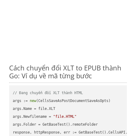
Cách chuyển đổi XLT to EPUB thành
Go: Ví dụ về mã từng bước
// Đang chuyển đổi XLT thành HTML
args := 
new
(CellsSaveAsPostDocumentSaveAsOpts)

args.Name = file.XLT

args.Newfilename = 
"file.HTML"
args.Folder = GetBaseTest().remoteFolder

response, httpResponse, err := GetBaseTest().CellsAPI.Cell