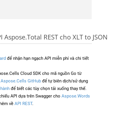
I Aspose.Total REST cho XLT to JSON
ard
để nhận hạn ngạch API miễn phí và chi tiết
pose.Cells Cloud SDK cho mã nguồn Go từ
à
Aspose.Cells GitHub
để tự biên dịch/sử dụng
 hành
để biết các tùy chọn tải xuống thay thế.
chiếu API dựa trên Swagger cho
Aspose.Words
thêm về
API REST
.