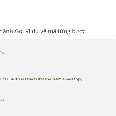
thành Go: Ví dụ về mã từng bước
s)

).CellsAPI.
CellsSaveAsPostDocumentSaveAs
(args)

s)
