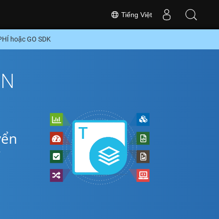
Tiếng Việt
 PHÍ hoặc GO SDK
ON
yển