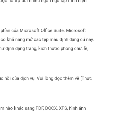
ợc hỗ trợ bởi nhiều ngôn ngữ lập trình hiện
phần của Microsoft Office Suite. Microsoft
n có khả năng mở các tệp mẫu định dạng cũ này.
ư định dạng trang, kích thước phông chữ, lề,
 hồi của dịch vụ. Vui lòng đọc thêm về [Thực
ẩm nào khác sang PDF, DOCX, XPS, hình ảnh