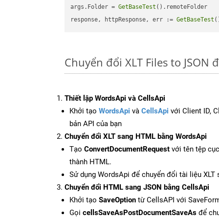
args.Folder = 
GetBaseTest
().remoteFolder

response, httpResponse, err := 
GetBaseTest
(
Chuyển đổi XLT Files to JSON 
Thiết lập WordsApi và CellsApi
Khởi tạo
WordsApi
và
CellsApi
với Client ID, 
bản API của bạn
Chuyển đổi XLT sang HTML bằng WordsApi
Tạo
ConvertDocumentRequest
với tên tệp cụ
thành HTML.
Sử dụng WordsApi để chuyển đổi tài liệu XLT
Chuyển đổi HTML sang JSON bằng CellsApi
Khởi tạo
SaveOption
từ CellsAPI với SaveFor
Gọi
cellsSaveAsPostDocumentSaveAs
để chu