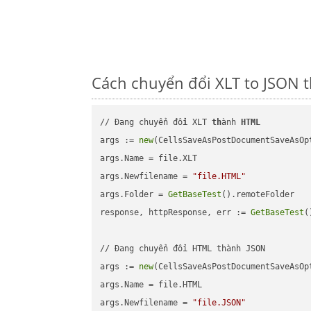
Cách chuyển đổi XLT to JSON 
// Đang chuyển đổ
i
 XLT 
th
ành 
HTML
args := 
new
(CellsSaveAsPostDocumentSaveAsOpt
args.Name = file.XLT

args.Newfilename = 
"file.HTML"
args.Folder = 
GetBaseTest
().remoteFolder

response, httpResponse, err := 
GetBaseTest
(
// Đang chuyển đổi HTML thành JSON

args := 
new
(CellsSaveAsPostDocumentSaveAsOpt
args.Name = file.HTML

args.Newfilename = 
"file.JSON"