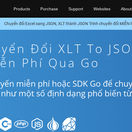
Products
Purchase
Support
Websites
About
Chuyển đổi Excel sang JSON, XLT thành JSON Trình chuyển đổi MIỄN
yển Đổi XLT To JS
iễn Phí Qua Go
uyến miễn phí hoặc SDK Go để chu
 như một số định dạng phổ biến từ