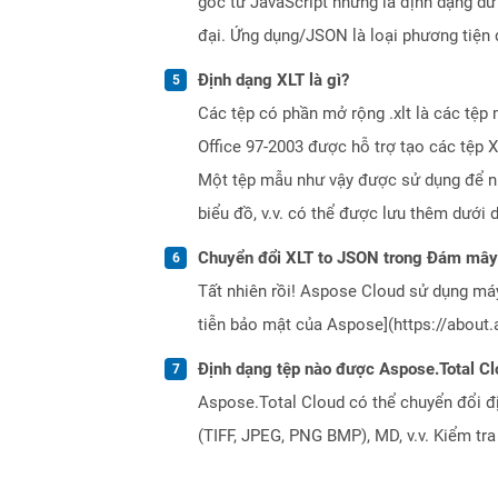
gốc từ JavaScript nhưng là định dạng dữ
đại. Ứng dụng/JSON là loại phương tiệ
Định dạng XLT là gì?
Các tệp có phần mở rộng .xlt là các tệp
Office 97-2003 được hỗ trợ tạo các tệp
Một tệp mẫu như vậy được sử dụng để nha
biểu đồ, v.v. có thể được lưu thêm dưới d
Chuyển đổi XLT to JSON trong Đám mây
Tất nhiên rồi! Aspose Cloud sử dụng m
tiễn bảo mật của Aspose](https://about.
Định dạng tệp nào được Aspose.Total Cl
Aspose.Total Cloud có thể chuyển đổi đ
(TIFF, JPEG, PNG BMP), MD, v.v. Kiểm tr