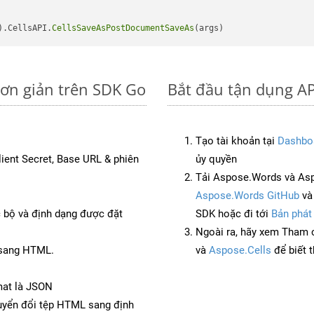
).CellsAPI.
CellsSaveAsPostDocumentSaveAs
đơn giản trên SDK Go
Bắt đầu tận dụng AP
Tạo tài khoản tại
Dashbo
Client Secret, Base URL & phiên
ủy quyền
Tải Aspose.Words và As
Aspose.Words GitHub
v
c bộ và định dạng được đặt
SDK hoặc đi tới
Bản phát
Ngoài ra, hãy xem Tham 
 sang HTML.
và
Aspose.Cells
để biết 
mat là JSON
yển đổi tệp HTML sang định