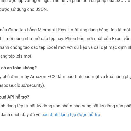
 liệu độc lập với ngôn ngữ. Thế hệ và phân tích cú pháp của JSON đư
n được sử dụng cho JSON.
 mẫu được tạo bằng Microsoft Excel, một ứng dụng bảng tính là một 
 XLT mới cũng như mở các tệp này. Phiên bản mới nhất của Excel vẫ
nh chóng tạo các tệp Excel mới với dữ liệu và cài đặt mặc định nh
ạng tệp .xls mới.
 có an toàn không?
áy chủ đám mây Amazon EC2 đảm bảo tính bảo mật và khả năng phục
aspose.cloud/security).
oud API hỗ trợ?
ịnh dạng tệp từ bất kỳ dòng sản phẩm nào sang bất kỳ dòng sản ph
a danh sách đầy đủ về
các định dạng tệp được hỗ trợ
.