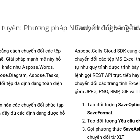
c tuyến: Phương pháp Nhanh chóng và Dễ 
Chuyển đổi bảng tí
 bằng cách chuyển đổi các tệp
Aspose.Cells Cloud SDK cung c
ẽ. Giải pháp mạnh mẽ này hỗ
chuyển đổi các tệp MS Excel th
al khác như Aspose.Words,
tự như quy trình được trình bà
pose.Diagram, Aspose.Tasks,
lệnh gọi REST API trực tiếp ha
i tệp đa định dạng toàn diện
chuyển đổi các trang tính Exce
gồm JPEG, PNG, BMP, GIF và TI
Tạo đối tượng
SaveOptio
ản hóa các chuyển đổi phức tạp
SaveFormat
.
ch đầy đủ các định dạng được hỗ
Tạo đối tượng
Yêu cầu ch
Gọi phương thức
SaveAs
chuyển đổi từ XLT