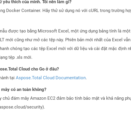
 yêu thích của mình. Tôi nên làm gì?
ng Docker Container. Hãy thử sử dụng nó với cURL trong trường h
 mẫu được tạo bằng Microsoft Excel, một ứng dụng bảng tính là một 
 XLT mới cũng như mở các tệp này. Phiên bản mới nhất của Excel vẫ
nh chóng tạo các tệp Excel mới với dữ liệu và cài đặt mặc định nh
ạng tệp .xls mới.
pose.Total Cloud cho Go ở đâu?
hành tại
Aspose.Total Cloud Documentation
.
 mây có an toàn không?
áy chủ đám mây Amazon EC2 đảm bảo tính bảo mật và khả năng phục
aspose.cloud/security).