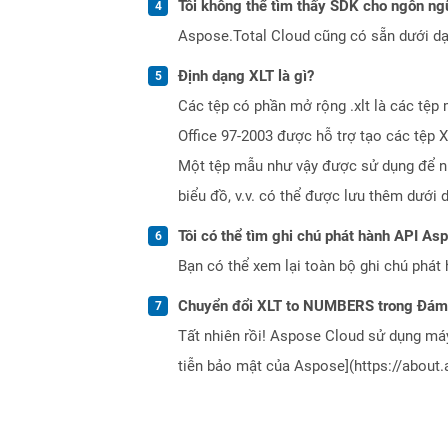
Tôi không thể tìm thấy SDK cho ngôn ngữ
Aspose.Total Cloud cũng có sẵn dưới dạ
Định dạng XLT là gì?
Các tệp có phần mở rộng .xlt là các tệp
Office 97-2003 được hỗ trợ tạo các tệp
Một tệp mẫu như vậy được sử dụng để nha
biểu đồ, v.v. có thể được lưu thêm dưới d
Tôi có thể tìm ghi chú phát hành API As
Bạn có thể xem lại toàn bộ ghi chú phát 
Chuyển đổi XLT to NUMBERS trong Đám
Tất nhiên rồi! Aspose Cloud sử dụng m
tiễn bảo mật của Aspose](https://about.