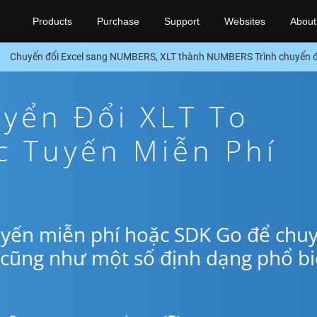
Products
Purchase
Support
Websites
About
Chuyển đổi Excel sang NUMBERS, XLT thành NUMBERS Trình chuyển 
yển Đổi XLT To
 Tuyến Miễn Phí
uyến miễn phí hoặc SDK Go để chu
cũng như một số định dạng phổ b