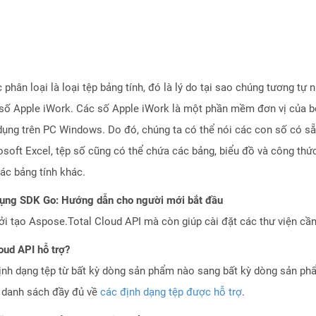
ân loại là loại tệp bảng tính, đó là lý do tại sao chúng tương tự 
số Apple iWork. Các số Apple iWork là một phần mềm đơn vị của b
dụng trên PC Windows. Do đó, chúng ta có thể nói các con số có s
osoft Excel, tệp số cũng có thể chứa các bảng, biểu đồ và công th
ác bảng tính khác.
dụng SDK Go: Hướng dẫn cho người mới bắt đầu
 tạo Aspose.Total Cloud API mà còn giúp cài đặt các thư viện cần 
oud API hỗ trợ?
ịnh dạng tệp từ bất kỳ dòng sản phẩm nào sang bất kỳ dòng sản ph
a danh sách đầy đủ về
các định dạng tệp được hỗ trợ
.