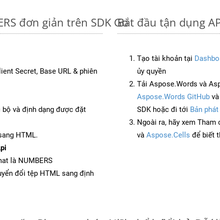
ERS đơn giản trên SDK Go
Bắt đầu tận dụng A
Tạo tài khoản tại
Dashbo
Client Secret, Base URL & phiên
ủy quyền
Tải Aspose.Words và As
Aspose.Words GitHub
v
c bộ và định dạng được đặt
SDK hoặc đi tới
Bản phát
Ngoài ra, hãy xem Tham 
 sang HTML.
và
Aspose.Cells
để biết 
pi
rmat là NUMBERS
yển đổi tệp HTML sang định