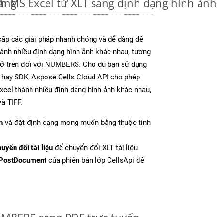
dàng
nh MS Excel từ XLT sang định dạng hình ản
ấp các giải pháp nhanh chóng và dễ dàng để
ành nhiều định dạng hình ảnh khác nhau, tương
y ở trên đối với NUMBERS. Cho dù bạn sử dụng
p hay SDK, Aspose.Cells Cloud API cho phép
Excel thành nhiều định dạng hình ảnh khác nhau,
à TIFF.
n
và đặt định dạng mong muốn bằng thuộc tính
uyển đổi tài liệu
để chuyển đổi XLT tài liệu
PostDocument
của phiên bản lớp CellsApi để
MBERS sang PDF trực tuyến