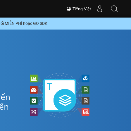
Tiếng Việt
đổi MIỄN PHÍ hoặc GO SDK
yển
iến