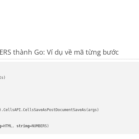
RS thành Go: Ví dụ về mã từng bước
s)

).CellsAPI.CellsSaveAsPostDocumentSaveAs(args)

g
=HTML, 
string
=NUMBERS)