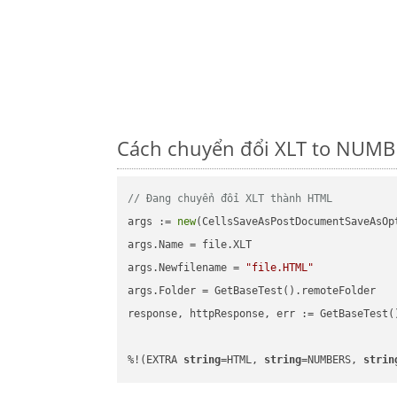
Cách chuyển đổi XLT to NUMBE
// Đang chuyển đổi XLT thành HTML
args := 
new
(CellsSaveAsPostDocumentSaveAsOpt
args.Name = file.XLT

args.Newfilename = 
"file.HTML"
args.Folder = GetBaseTest().remoteFolder

response, httpResponse, err := GetBaseTest(
%!(EXTRA 
string
=HTML, 
string
=NUMBERS, 
strin