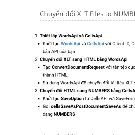
Chuyển đổi XLT Files to NUMB
Thiết lập WordsApi và CellsApi
Khởi tạo
WordsApi
và
CellsApi
với Client ID, 
bản API của bạn
Chuyển đổi XLT sang HTML bằng WordsApi
Tạo
ConvertDocumentRequest
với tên tệp cụ
thành HTML.
Sử dụng WordsApi để chuyển đổi tài liệu XLT
Chuyển đổi HTML sang NUMBERS bằng CellsA
Khởi tạo
SaveOption
từ CellsAPI với SaveFo
Gọi
cellsSaveAsPostDocumentSaveAs
để chu
dạng
NUMBERS