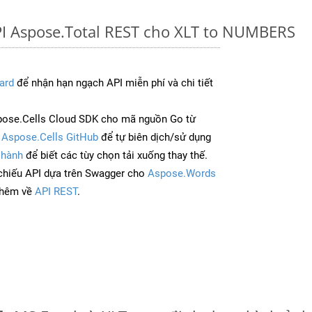
PI Aspose.Total REST cho XLT to NUMBERS
ard
để nhận hạn ngạch API miễn phí và chi tiết
pose.Cells Cloud SDK cho mã nguồn Go từ
à
Aspose.Cells GitHub
để tự biên dịch/sử dụng
 hành
để biết các tùy chọn tải xuống thay thế.
chiếu API dựa trên Swagger cho
Aspose.Words
thêm về
API REST
.