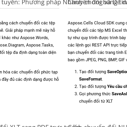
c tuyến: Phương pháp Nhanh chóng và Dễ 
Chuyển đổi bảng tí
 bằng cách chuyển đổi các tệp
Aspose.Cells Cloud SDK cung c
ẽ. Giải pháp mạnh mẽ này hỗ
chuyển đổi các tệp MS Excel th
al khác như Aspose.Words,
tự như quy trình được trình bà
pose.Diagram, Aspose.Tasks,
các lệnh gọi REST API trực tiế
i tệp đa định dạng toàn diện
bạn chuyển đổi các trang tính 
bao gồm JPEG, PNG, BMP, GIF v
Tạo đối tượng
SaveOptio
ản hóa các chuyển đổi phức tạp
SaveFormat
.
ch đầy đủ các định dạng được hỗ
Tạo đối tượng
Yêu cầu ch
Gọi phương thức
SaveAs
chuyển đổi từ XLT
đổi XLT sang PDF trực tuyến
Cách chuyển đổi NU