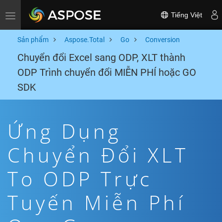
Tiếng Việt
Toggle navigation
Sản phẩm
Aspose.Total
Go
Conversion
Chuyển đổi Excel sang ODP, XLT thành
ODP Trình chuyển đổi MIỄN PHÍ hoặc GO
SDK
Ứng Dụng
Chuyển Đổi XLT
To ODP Trực
Tuyến Miễn Phí