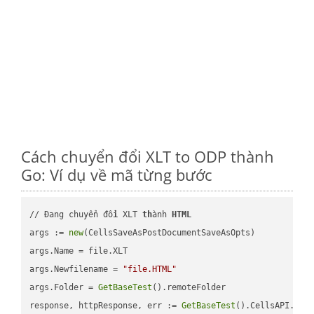
Cách chuyển đổi XLT to ODP thành
Go: Ví dụ về mã từng bước
// Đang chuyển đổ
i
 XLT 
th
ành 
HTML
args := 
new
(CellsSaveAsPostDocumentSaveAsOpts)

args.Name = file.XLT

args.Newfilename = 
"file.HTML"
args.Folder = 
GetBaseTest
().remoteFolder

response, httpResponse, err := 
GetBaseTest
().CellsAPI.
Cel