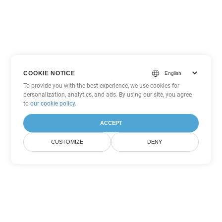
COOKIE NOTICE
To provide you with the best experience, we use cookies for
personalization, analytics, and ads. By using our site, you agree
to
our cookie policy
.
ACCEPT
CUSTOMIZE
DENY
Tùy chọn chuyển đổi Excel khác
Chuyển đổi XLT thành DOC