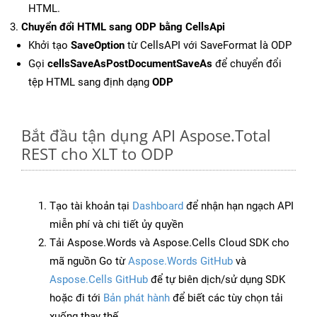
HTML.
Chuyển đổi HTML sang ODP bằng CellsApi
Khởi tạo
SaveOption
từ CellsAPI với SaveFormat là ODP
Gọi
cellsSaveAsPostDocumentSaveAs
để chuyển đổi
tệp HTML sang định dạng
ODP
Bắt đầu tận dụng API Aspose.Total
REST cho XLT to ODP
Tạo tài khoản tại
Dashboard
để nhận hạn ngạch API
miễn phí và chi tiết ủy quyền
Tải Aspose.Words và Aspose.Cells Cloud SDK cho
mã nguồn Go từ
Aspose.Words GitHub
và
Aspose.Cells GitHub
để tự biên dịch/sử dụng SDK
hoặc đi tới
Bản phát hành
để biết các tùy chọn tải
xuống thay thế.