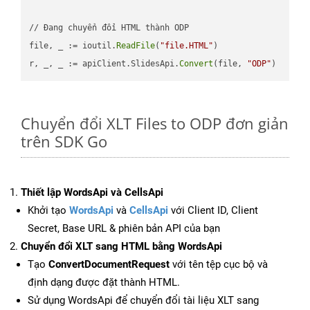
// Đang chuyển đổi HTML thành ODP

file, _ := ioutil.
ReadFile
(
"file.HTML"
)

r, _, _ := apiClient.SlidesApi.
Convert
(file, 
"ODP"
Chuyển đổi XLT Files to ODP đơn giản
trên SDK Go
Thiết lập WordsApi và CellsApi
Khởi tạo
WordsApi
và
CellsApi
với Client ID, Client
Secret, Base URL & phiên bản API của bạn
Chuyển đổi XLT sang HTML bằng WordsApi
Tạo
ConvertDocumentRequest
với tên tệp cục bộ và
định dạng được đặt thành HTML.
Sử dụng WordsApi để chuyển đổi tài liệu XLT sang