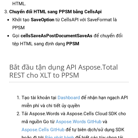
HTML.
Chuyển đổi HTML sang PPSM bằng CellsApi
Khởi tạo
SaveOption
từ CellsAPI với SaveFormat là
PPSM
Gọi
cellsSaveAsPostDocumentSaveAs
để chuyển đổi
tệp HTML sang định dạng
PPSM
Bắt đầu tận dụng API Aspose.Total
REST cho XLT to PPSM
Tạo tài khoản tại
Dashboard
để nhận hạn ngạch API
miễn phí và chi tiết ủy quyền
Tải Aspose.Words và Aspose.Cells Cloud SDK cho
mã nguồn Go từ
Aspose.Words GitHub
và
Aspose.Cells GitHub
để tự biên dịch/sử dụng SDK
hoặc đi tới
Bản phát hành
để biết các tùy chọn tải