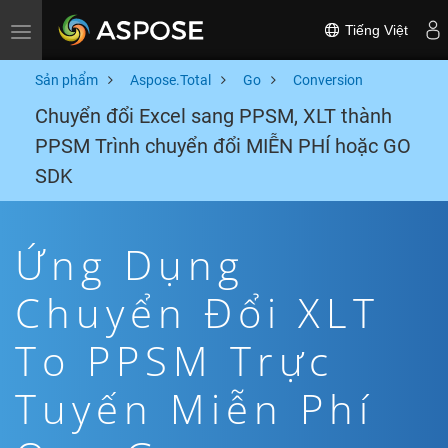
Tiếng Việt
Toggle navigation
Sản phẩm
Aspose.Total
Go
Conversion
Chuyển đổi Excel sang PPSM, XLT thành
PPSM Trình chuyển đổi MIỄN PHÍ hoặc GO
SDK
Ứng Dụng
Chuyển Đổi XLT
To PPSM Trực
Tuyến Miễn Phí