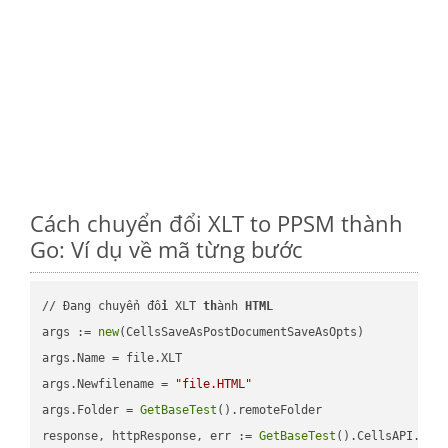
Cách chuyển đổi XLT to PPSM thành
Go: Ví dụ về mã từng bước
// Đang chuyển đổ
i
 XLT 
th
ành 
HTML
args := 
new
(CellsSaveAsPostDocumentSaveAsOpts)

args.Name = file.XLT

args.Newfilename = 
"file.HTML"
args.Folder = 
GetBaseTest
().remoteFolder

response, httpResponse, err := 
GetBaseTest
().CellsAPI.
Cel