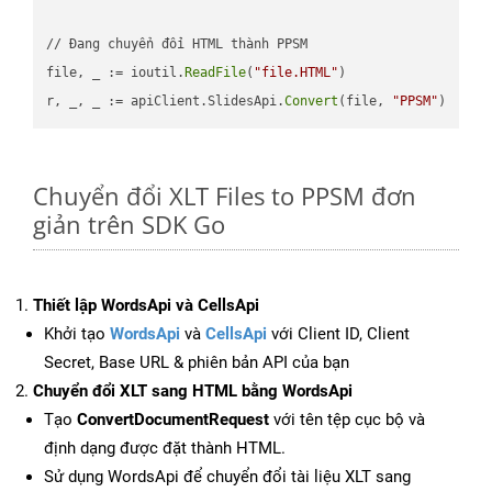
// Đang chuyển đổi HTML thành PPSM

file, _ := ioutil.
ReadFile
(
"file.HTML"
)

r, _, _ := apiClient.SlidesApi.
Convert
(file, 
"PPSM"
Chuyển đổi XLT Files to PPSM đơn
giản trên SDK Go
Thiết lập WordsApi và CellsApi
Khởi tạo
WordsApi
và
CellsApi
với Client ID, Client
Secret, Base URL & phiên bản API của bạn
Chuyển đổi XLT sang HTML bằng WordsApi
Tạo
ConvertDocumentRequest
với tên tệp cục bộ và
định dạng được đặt thành HTML.
Sử dụng WordsApi để chuyển đổi tài liệu XLT sang