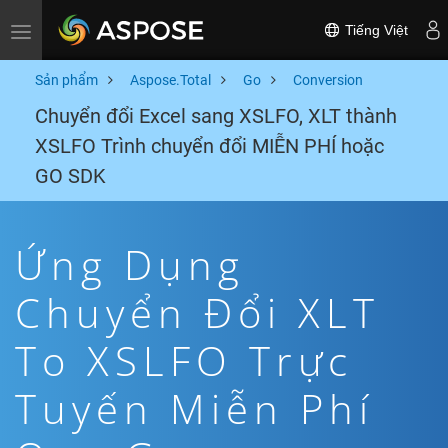
Tiếng Việt
Toggle navigation
Sản phẩm
Aspose.Total
Go
Conversion
Chuyển đổi Excel sang XSLFO, XLT thành
XSLFO Trình chuyển đổi MIỄN PHÍ hoặc
GO SDK
Ứng Dụng
Chuyển Đổi XLT
To XSLFO Trực
Tuyến Miễn Phí