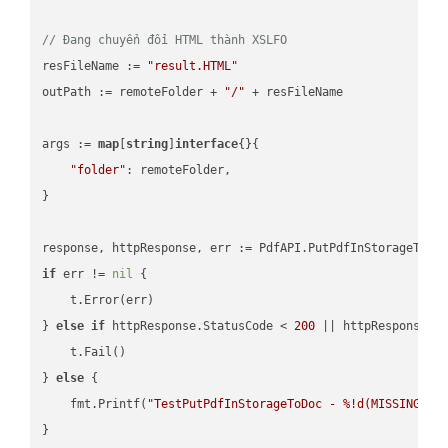
// Đang chuyển đổi HTML thành XSLFO
resFileName := 
"result.HTML"
outPath := remoteFolder + 
"/"
 + resFileName

args := 
map
[
string
]
interface
{}{

"folder"
: remoteFolder,

}

if
 err != 
nil
 {

    t.Error(err)

} 
else
if
 httpResponse.StatusCode < 
200
 || httpResponse.S
    t.Fail()

} 
else
 {

    fmt.Printf(
"TestPutPdfInStorageToDoc - %!d(MISSING)\n