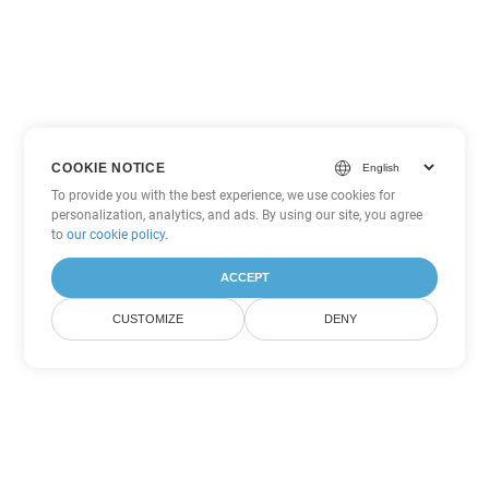
COOKIE NOTICE
To provide you with the best experience, we use cookies for
personalization, analytics, and ads. By using our site, you agree
to
our cookie policy
.
ACCEPT
CUSTOMIZE
DENY
Tùy chọn chuyển đổi Excel khác
Chuyển đổi XLT thành DOC