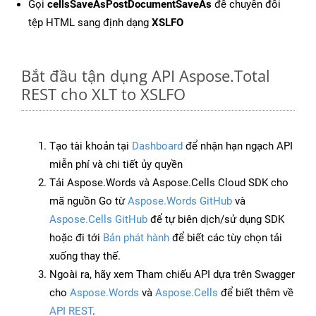
Gọi
cellsSaveAsPostDocumentSaveAs
để chuyển đổi
tệp HTML sang định dạng
XSLFO
Bắt đầu tận dụng API Aspose.Total
REST cho XLT to XSLFO
Tạo tài khoản tại
Dashboard
để nhận hạn ngạch API
miễn phí và chi tiết ủy quyền
Tải Aspose.Words và Aspose.Cells Cloud SDK cho
mã nguồn Go từ
Aspose.Words GitHub
và
Aspose.Cells GitHub
để tự biên dịch/sử dụng SDK
hoặc đi tới
Bản phát hành
để biết các tùy chọn tải
xuống thay thế.
Ngoài ra, hãy xem Tham chiếu API dựa trên Swagger
cho
Aspose.Words
và
Aspose.Cells
để biết thêm về
API REST
.