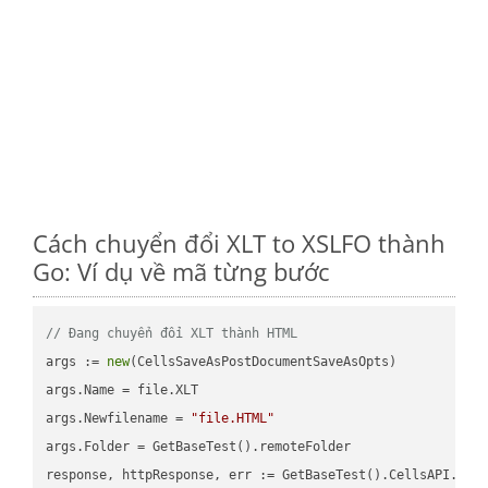
Cách chuyển đổi XLT to XSLFO thành
Go: Ví dụ về mã từng bước
// Đang chuyển đổi XLT thành HTML
args := 
new
(CellsSaveAsPostDocumentSaveAsOpts)

args.Name = file.XLT

args.Newfilename = 
"file.HTML"
args.Folder = GetBaseTest().remoteFolder

response, httpResponse, err := GetBaseTest().CellsAPI.Cell