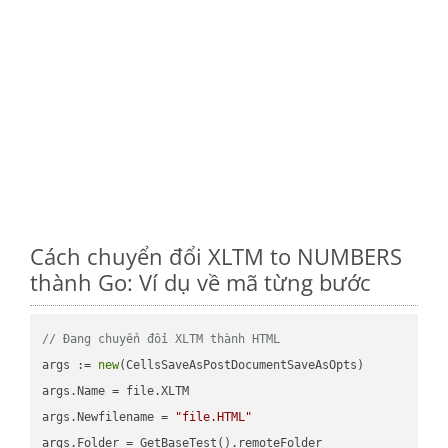
Cách chuyển đổi XLTM to NUMBERS
thành Go: Ví dụ về mã từng bước
// Đang chuyển đổi XLTM thành HTML
args := 
new
(CellsSaveAsPostDocumentSaveAsOpts)

args.Name = file.XLTM

args.Newfilename = 
"file.HTML"
args.Folder = GetBaseTest().remoteFolder
