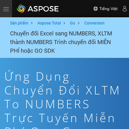
Tiếng Việt
Toggle navigation
Sản phẩm
Aspose.Total
Go
Conversion
Chuyển đổi Excel sang NUMBERS, XLTM
thành NUMBERS Trình chuyển đổi MIỄN
PHÍ hoặc GO SDK
Ứng Dụng
Chuyển Đổi XLTM
To NUMBERS
Trực Tuyến Miễn