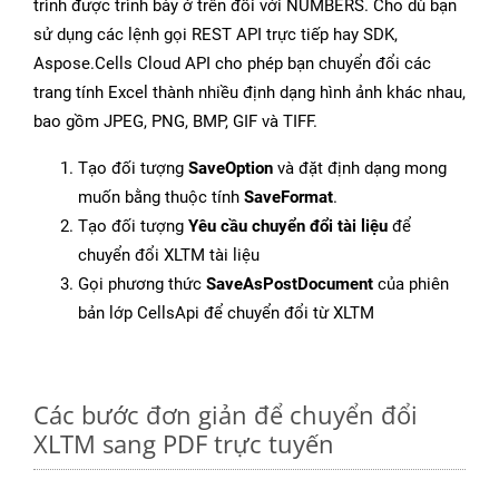
trình được trình bày ở trên đối với NUMBERS. Cho dù bạn
sử dụng các lệnh gọi REST API trực tiếp hay SDK,
Aspose.Cells Cloud API cho phép bạn chuyển đổi các
trang tính Excel thành nhiều định dạng hình ảnh khác nhau,
bao gồm JPEG, PNG, BMP, GIF và TIFF.
Tạo đối tượng
SaveOption
và đặt định dạng mong
muốn bằng thuộc tính
SaveFormat
.
Tạo đối tượng
Yêu cầu chuyển đổi tài liệu
để
chuyển đổi XLTM tài liệu
Gọi phương thức
SaveAsPostDocument
của phiên
bản lớp CellsApi để chuyển đổi từ XLTM
Các bước đơn giản để chuyển đổi
XLTM sang PDF trực tuyến