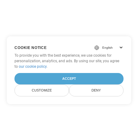
COOKIE NOTICE
To provide you with the best experience, we use cookies for
personalization, analytics, and ads. By using our site, you agree
to
our cookie policy
.
ACCEPT
CUSTOMIZE
DENY
Tùy chọn chuyển đổi Excel khác
Chuyển đổi XLTM thành DOC