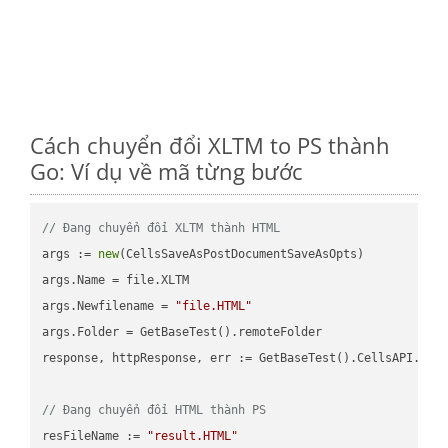
Cách chuyển đổi XLTM to PS thành
Go: Ví dụ về mã từng bước
// Đang chuyển đổi XLTM thành HTML
args := 
new
(CellsSaveAsPostDocumentSaveAsOpts)

args.Name = file.XLTM

args.Newfilename = 
"file.HTML"
args.Folder = GetBaseTest().remoteFolder

response, httpResponse, err := GetBaseTest().CellsAPI.Cell
// Đang chuyển đổi HTML thành PS
resFileName := 
"result.HTML"