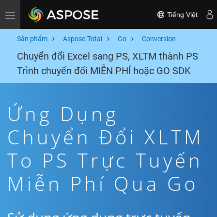
Tiếng Việt
Toggle navigation
Sản phẩm
Aspose.Total
Go
Conversion
Chuyển đổi Excel sang PS, XLTM thành PS
Trình chuyển đổi MIỄN PHÍ hoặc GO SDK
Ứng Dụng
Chuyển Đổi XLTM
To PS Trực Tuyến
Miễn Phí Qua Go