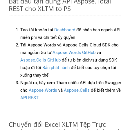
Bắt đầu tận dụng API Aspose.Total
REST cho XLTM to PS
Tạo tài khoản tại
Dashboard
để nhận hạn ngạch API
miễn phí và chi tiết ủy quyền
Tải Aspose.Words và Aspose.Cells Cloud SDK cho
mã nguồn Go từ
Aspose.Words GitHub
và
Aspose.Cells GitHub
để tự biên dịch/sử dụng SDK
hoặc đi tới
Bản phát hành
để biết các tùy chọn tải
xuống thay thế.
Ngoài ra, hãy xem Tham chiếu API dựa trên Swagger
cho
Aspose.Words
và
Aspose.Cells
để biết thêm về
API REST
.
Chuyển đổi Excel XLTM Tệp Trực