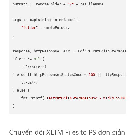
outPath := remoteFolder + 
"/"
 + resFileName

args := 
map
[
string
]
interface
{}{

"folder"
: remoteFolder,

}

if
 err != 
nil
 {

    t.Error(err)

} 
else
if
 httpResponse.StatusCode < 
200
 || httpResponse.S
    t.Fail()

} 
else
 {

    fmt.Printf(
"TestPutPdfInStorageToDoc - %!d(MISSING)\n
Chuyển đổi XLTM Files to PS đơn giản