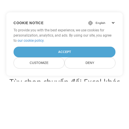
COOKIE NOTICE
To provide you with the best experience, we use cookies for
personalization, analytics, and ads. By using our site, you agree
to
our cookie policy
.
ACCEPT
CUSTOMIZE
DENY
Tùy chọn chuyển đổi Excel khác
Chuyển đổi XLTM thành DOC
DOC:
Microsoft Word Binary Format
Chuyển đổi XLTM thành DOT
DOT:
Microsoft Word Template Files