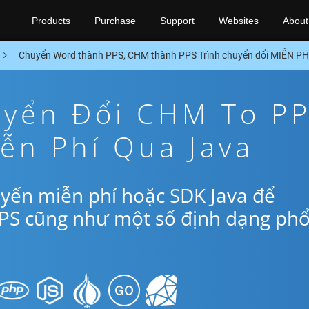
Products
Purchase
Support
Websites
About
Chuyển Word thành PPS, CHM thành PPS Trình chuyển đổi MIỄN PH
yển Đổi CHM To P
ễn Phí Qua Java
yến miễn phí hoặc SDK Java để
PS cũng như một số định dạng ph