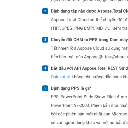
Định dạng tệp nào được Aspose.Total Cl
Aspose.Total Cloud có thể chuyển đổi đ
(TIFF, JPEG, PNG BMP), MD, v.v. Kiểm tr
Chuyển đổi CHM to PPS trong Đám mây 
Tất nhiên rồi! Aspose Cloud sử dụng m
tiễn bảo mật của Aspose](https://about.
Bắt đầu với API Aspose.Total REST Sử 
Quickstart
không chỉ hướng dẫn cách khởi
Định dạng PPS là gì?
PPS, PowerPoint Slide Show, Files được 
PowerPoint 97-2003. Phiên bản mới nhất
bởi các phiên bản mới nhất của Microso
sẻ với người dùng khác và mở, nó bắt đầ