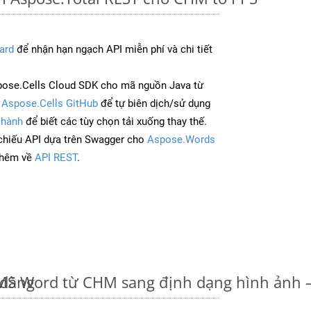
ard
để nhận hạn ngạch API miễn phí và chi tiết
ose.Cells Cloud SDK cho mã nguồn Java từ
à
Aspose.Cells GitHub
để tự biên dịch/sử dụng
 hành
để biết các tùy chọn tải xuống thay thế.
chiếu API dựa trên Swagger cho
Aspose.Words
thêm về
API REST
.
 dàng
u MS Word từ CHM sang định dạng hình ảnh