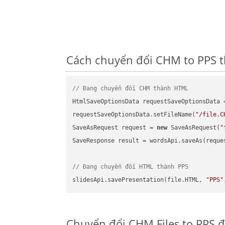
Cách chuyển đổi CHM to PPS t
// Đang chuyển đổi CHM thành HTML
HtmlSaveOptionsData requestSaveOptionsData 
requestSaveOptionsData.setFileName(
"/file.C
SaveAsRequest request = 
new
 SaveAsRequest(
"
SaveResponse result = wordsApi.saveAs(reques
// Đang chuyển đổi HTML thành PPS
slidesApi.savePresentation(file.HTML, 
"PPS"
Chuyển đổi CHM Files to PPS đ