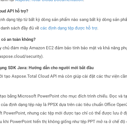
oud API hỗ trợ?
ịnh dạng tệp từ bất kỳ dòng sản phẩm nào sang bất kỳ dòng sản ph
a danh sách đầy đủ về
các định dạng tệp được hỗ trợ
.
có an toàn không?
áy chủ đám mây Amazon EC2 đảm bảo tính bảo mật và khả năng phục
aspose.cloud/security).
dụng SDK Java: Hướng dẫn cho người mới bắt đầu
 tạo Aspose.Total Cloud API mà còn giúp cài đặt các thư viện cần 
tạo bằng Microsoft PowerPoint cho mục đích trình chiếu. Đọc và t
 của định dạng tệp này là PPSX dựa trên các tiêu chuẩn Office Ope
ft PowerPoint, nhưng các tệp mới được tạo chỉ có thể được lưu ở đ
u khi PowerPoint hiển thị không giống như tệp PPT mở ra ở chế độ 