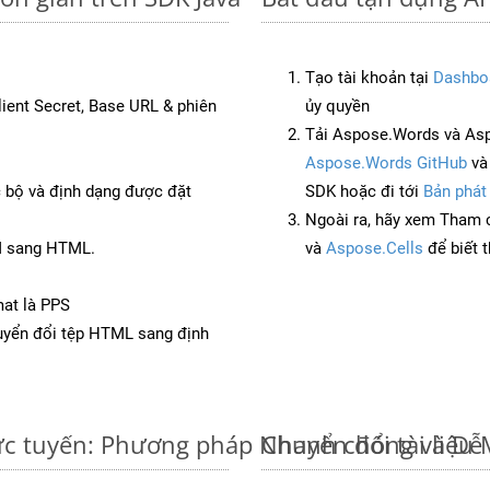
Tạo tài khoản tại
Dashbo
Client Secret, Base URL & phiên
ủy quyền
Tải Aspose.Words và Asp
Aspose.Words GitHub
v
c bộ và định dạng được đặt
SDK hoặc đi tới
Bản phát
Ngoài ra, hãy xem Tham 
M sang HTML.
và
Aspose.Cells
để biết 
mat là PPS
yển đổi tệp HTML sang định
c tuyến: Phương pháp Nhanh chóng và Dễ
Chuyển đổi tài liệ