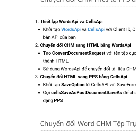
Thiết lập WordsApi và CellsApi
Khởi tạo
WordsApi
và
CellsApi
với Client ID, 
bản API của bạn
Chuyển đổi CHM sang HTML bằng WordsApi
Tạo
ConvertDocumentRequest
với tên tệp cụ
thành HTML.
Sử dụng WordsApi để chuyển đổi tài liệu CH
Chuyển đổi HTML sang PPS bằng CellsApi
Khởi tạo
SaveOption
từ CellsAPI với SaveFor
Gọi
cellsSaveAsPostDocumentSaveAs
để chu
dạng
PPS
Chuyển đổi Word CHM Tệp Trự