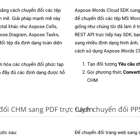
 bằng cách chuyển đổi các tệp
Aspose.Words Cloud SDK cung 
 mẽ. Giải pháp mạnh mẽ này
để chuyển đổi các tệp MS Word
otal khác như Aspose.Cells,
giống như chúng tôi đã làm ở t
pose.Diagram, Aspose.Tasks,
REST API trực tiếp hay SDK, bạ
i tệp đa định dạng toàn diện
sang nhiều định dạng hình ảnh,
cách sử dụng Aspose.Words Cl
Tạo đối tượng
Yêu cầu ch
ản hóa các chuyển đổi phức tạp
Gọi phương thức
Conver
ch đầy đủ các định dạng được hỗ
CHM
đổi CHM sang PDF trực tuyến
Cách chuyển đổi PP
ước sau:
Để chuyển đổi trang web sang 