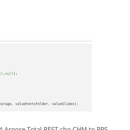
ll
,
null
);

I Aspose.Total REST cho CHM to PPS