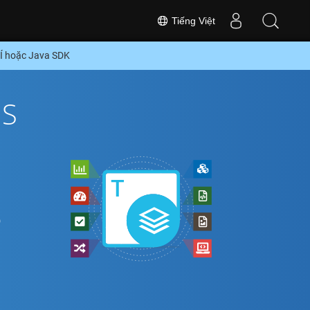
Tiếng Việt
Í hoặc Java SDK
PS
ổ