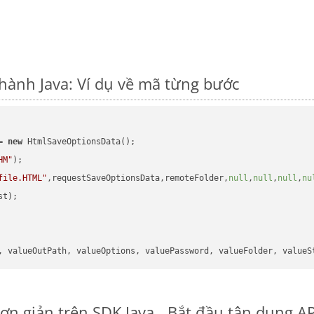
hành Java: Ví dụ về mã từng bước
= 
new
 HtmlSaveOptionsData();

HM"
);

file.HTML"
,requestSaveOptionsData,remoteFolder,
null
,
null
,
null
,
nu
t);

ơn giản trên SDK Java
Bắt đầu tận dụng AP