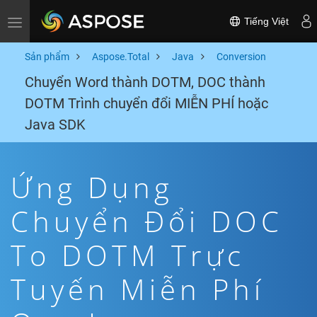
Tiếng Việt
Toggle navigation
Sản phẩm
Aspose.Total
Java
Conversion
Chuyển Word thành DOTM, DOC thành
DOTM Trình chuyển đổi MIỄN PHÍ hoặc
Java SDK
Ứng Dụng
Chuyển Đổi DOC
To DOTM Trực
Tuyến Miễn Phí