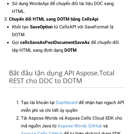
Sử dụng WordsApi để chuyển đổi tài liệu DOC sang
HTML.
Chuyển đổi HTML sang DOTM bằng CellsApi
Khởi tạo
SaveOption
từ CellsAPI với SaveFormat là
DOTM
Gọi
cellsSaveAsPostDocumentSaveAs
để chuyển đổi
tệp HTML sang định dạng
DOTM
Bắt đầu tận dụng API Aspose.Total
REST cho DOC to DOTM
Tạo tài khoản tại
Dashboard
để nhận hạn ngạch API
miễn phí và chi tiết ủy quyền
Tải Aspose.Words và Aspose.Cells Cloud SDK cho
mã nguồn Java từ
Aspose.Words GitHub
và
Aspose.Cells GitHub
để tự biên dịch/sử dụng SDK