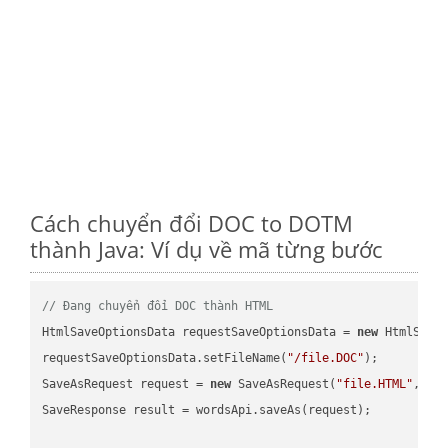
Cách chuyển đổi DOC to DOTM
thành Java: Ví dụ về mã từng bước
// Đang chuyển đổi DOC thành HTML
HtmlSaveOptionsData requestSaveOptionsData = 
new
 HtmlSaveO
requestSaveOptionsData.setFileName(
"/file.DOC"
);

SaveAsRequest request = 
new
 SaveAsRequest(
"file.HTML"
,req
SaveResponse result = wordsApi.saveAs(request);
