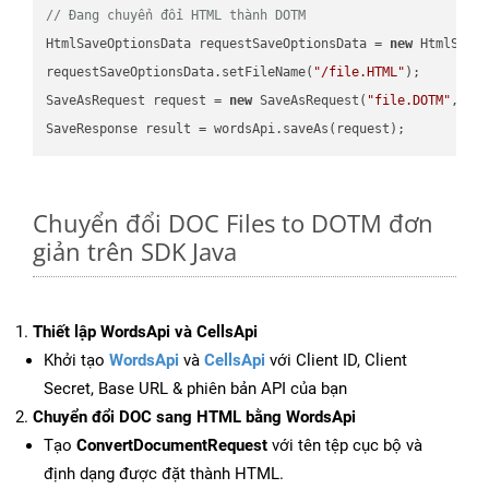
// Đang chuyển đổi HTML thành DOTM
HtmlSaveOptionsData requestSaveOptionsData = 
new
 HtmlSaveO
requestSaveOptionsData.setFileName(
"/file.HTML"
);

SaveAsRequest request = 
new
 SaveAsRequest(
"file.DOTM"
,req
Chuyển đổi DOC Files to DOTM đơn
giản trên SDK Java
Thiết lập WordsApi và CellsApi
Khởi tạo
WordsApi
và
CellsApi
với Client ID, Client
Secret, Base URL & phiên bản API của bạn
Chuyển đổi DOC sang HTML bằng WordsApi
Tạo
ConvertDocumentRequest
với tên tệp cục bộ và
định dạng được đặt thành HTML.