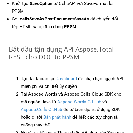
Khởi tạo
SaveOption
từ CellsAPI với SaveFormat là
PPSM
Gọi
cellsSaveAsPostDocumentSaveAs
để chuyển đổi
tệp HTML sang định dạng
PPSM
Bắt đầu tận dụng API Aspose.Total
REST cho DOC to PPSM
Tạo tài khoản tại
Dashboard
để nhận hạn ngạch API
miễn phí và chi tiết ủy quyền
Tải Aspose.Words và Aspose.Cells Cloud SDK cho
mã nguồn Java từ
Aspose.Words GitHub
và
Aspose.Cells GitHub
để tự biên dịch/sử dụng SDK
hoặc đi tới
Bản phát hành
để biết các tùy chọn tải
xuống thay thế.
Ngoài ra, hãy xem Tham chiếu API dựa trên Swagger