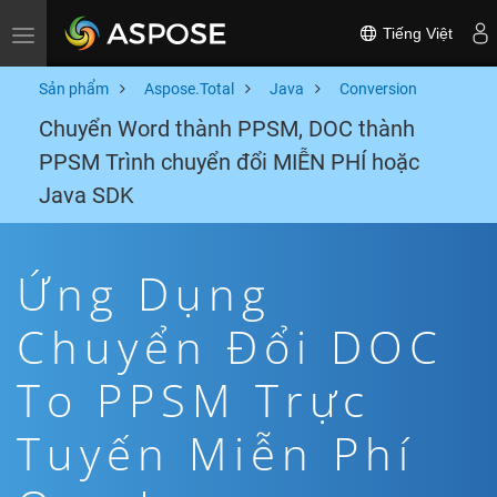
Tiếng Việt
Toggle navigation
Sản phẩm
Aspose.Total
Java
Conversion
Chuyển Word thành PPSM, DOC thành
PPSM Trình chuyển đổi MIỄN PHÍ hoặc
Java SDK
Ứng Dụng
Chuyển Đổi DOC
To PPSM Trực
Tuyến Miễn Phí