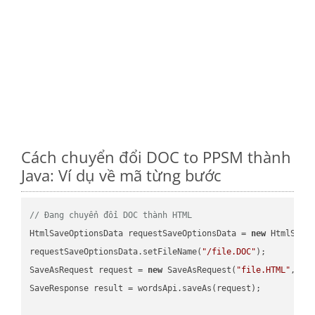
Cách chuyển đổi DOC to PPSM thành
Java: Ví dụ về mã từng bước
// Đang chuyển đổi DOC thành HTML
HtmlSaveOptionsData requestSaveOptionsData = 
new
 HtmlSaveO
requestSaveOptionsData.setFileName(
"/file.DOC"
);

SaveAsRequest request = 
new
 SaveAsRequest(
"file.HTML"
,req
SaveResponse result = wordsApi.saveAs(request);
