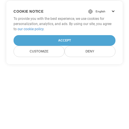
COOKIE NOTICE
To provide you with the best experience, we use cookies for
personalization, analytics, and ads. By using our site, you agree
to
our cookie policy
.
ACCEPT
CUSTOMIZE
DENY
Tùy chọn chuyển đổi Word khác
Chuyển đổi DOC thành DOT
DOT:
Microsoft Word Template Files
Chuyển đổi DOC thành DOCX
DOCX:
Office 2007+ Word Document