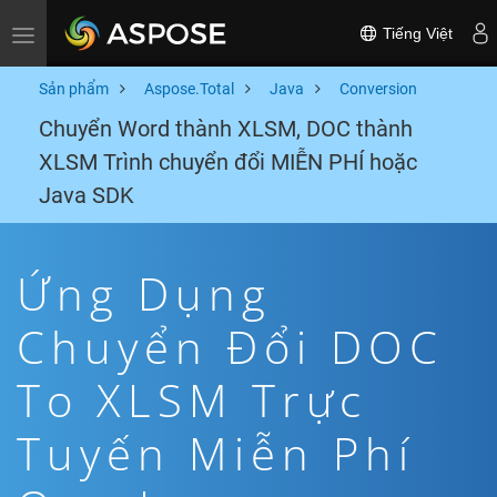
Tiếng Việt
Toggle navigation
Sản phẩm
Aspose.Total
Java
Conversion
Chuyển Word thành XLSM, DOC thành
XLSM Trình chuyển đổi MIỄN PHÍ hoặc
Java SDK
Ứng Dụng
Chuyển Đổi DOC
To XLSM Trực
Tuyến Miễn Phí