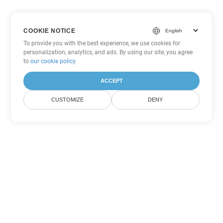
COOKIE NOTICE
To provide you with the best experience, we use cookies for
personalization, analytics, and ads. By using our site, you agree
to
our cookie policy
.
ACCEPT
CUSTOMIZE
DENY
Tùy chọn chuyển đổi Word khác
Chuyển đổi DOC thành DOT
DOT:
Microsoft Word Template Files
Chuyển đổi DOC thành DOCX