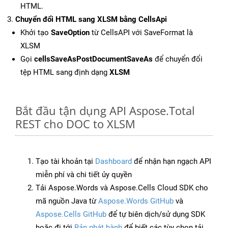
HTML.
Chuyển đổi HTML sang XLSM bằng CellsApi
Khởi tạo
SaveOption
từ CellsAPI với SaveFormat là
XLSM
Gọi
cellsSaveAsPostDocumentSaveAs
để chuyển đổi
tệp HTML sang định dạng
XLSM
Bắt đầu tận dụng API Aspose.Total
REST cho DOC to XLSM
Tạo tài khoản tại
Dashboard
để nhận hạn ngạch API
miễn phí và chi tiết ủy quyền
Tải Aspose.Words và Aspose.Cells Cloud SDK cho
mã nguồn Java từ
Aspose.Words GitHub
và
Aspose.Cells GitHub
để tự biên dịch/sử dụng SDK
hoặc đi tới
Bản phát hành
để biết các tùy chọn tải