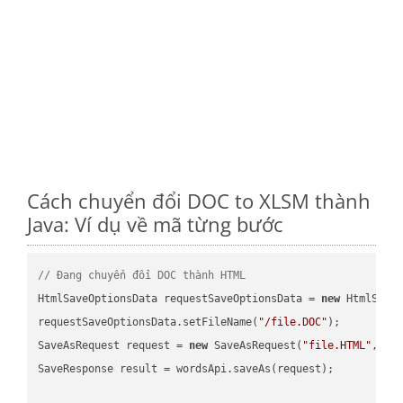
Cách chuyển đổi DOC to XLSM thành
Java: Ví dụ về mã từng bước
// Đang chuyển đổi DOC thành HTML
HtmlSaveOptionsData requestSaveOptionsData = 
new
 HtmlSaveO
requestSaveOptionsData.setFileName(
"/file.DOC"
);

SaveAsRequest request = 
new
 SaveAsRequest(
"file.HTML"
,req
SaveResponse result = wordsApi.saveAs(request);
