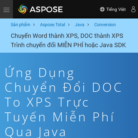
Tiếng Việt
Toggle navigation
Sản phẩm
Aspose.Total
Java
Conversion
Chuyển Word thành XPS, DOC thành XPS
Trình chuyển đổi MIỄN PHÍ hoặc Java SDK
Ứng Dụng
Chuyển Đổi DOC
To XPS Trực
Tuyến Miễn Phí
Qua Java