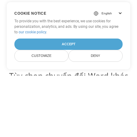
COOKIE NOTICE
To provide you with the best experience, we use cookies for
personalization, analytics, and ads. By using our site, you agree
to
our cookie policy
.
ACCEPT
CUSTOMIZE
DENY
Tùy chọn chuyển đổi Word khác
Chuyển đổi DOC thành DOT
DOT:
Microsoft Word Template Files
Chuyển đổi DOC thành DOCX
DOCX:
Office 2007+ Word Document