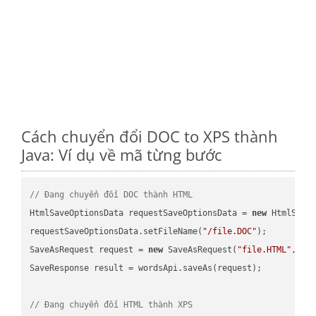
Cách chuyển đổi DOC to XPS thành
Java: Ví dụ về mã từng bước
// Đang chuyển đổi DOC thành HTML
HtmlSaveOptionsData requestSaveOptionsData = 
new
 HtmlSaveO
requestSaveOptionsData.setFileName(
"/file.DOC"
);

SaveAsRequest request = 
new
 SaveAsRequest(
"file.HTML"
,req
SaveResponse result = wordsApi.saveAs(request);

// Đang chuyển đổi HTML thành XPS