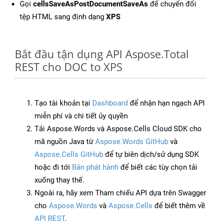
Gọi
cellsSaveAsPostDocumentSaveAs
để chuyển đổi
tệp HTML sang định dạng
XPS
Bắt đầu tận dụng API Aspose.Total
REST cho DOC to XPS
Tạo tài khoản tại
Dashboard
để nhận hạn ngạch API
miễn phí và chi tiết ủy quyền
Tải Aspose.Words và Aspose.Cells Cloud SDK cho
mã nguồn Java từ
Aspose.Words GitHub
và
Aspose.Cells GitHub
để tự biên dịch/sử dụng SDK
hoặc đi tới
Bản phát hành
để biết các tùy chọn tải
xuống thay thế.
Ngoài ra, hãy xem Tham chiếu API dựa trên Swagger
cho
Aspose.Words
và
Aspose.Cells
để biết thêm về
API REST
.