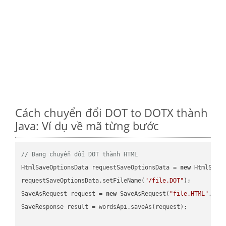
Cách chuyển đổi DOT to DOTX thành
Java: Ví dụ về mã từng bước
// Đang chuyển đổi DOT thành HTML
HtmlSaveOptionsData requestSaveOptionsData = 
new
 HtmlSaveO
requestSaveOptionsData.setFileName(
"/file.DOT"
);

SaveAsRequest request = 
new
 SaveAsRequest(
"file.HTML"
,req
SaveResponse result = wordsApi.saveAs(request);
