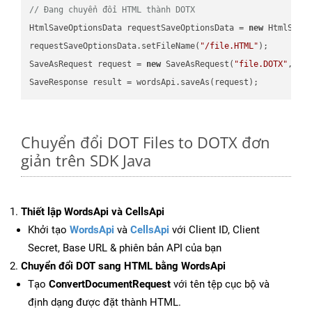
// Đang chuyển đổi HTML thành DOTX
HtmlSaveOptionsData requestSaveOptionsData = 
new
 HtmlSaveO
requestSaveOptionsData.setFileName(
"/file.HTML"
);

SaveAsRequest request = 
new
 SaveAsRequest(
"file.DOTX"
,req
Chuyển đổi DOT Files to DOTX đơn
giản trên SDK Java
Thiết lập WordsApi và CellsApi
Khởi tạo
WordsApi
và
CellsApi
với Client ID, Client
Secret, Base URL & phiên bản API của bạn
Chuyển đổi DOT sang HTML bằng WordsApi
Tạo
ConvertDocumentRequest
với tên tệp cục bộ và
định dạng được đặt thành HTML.