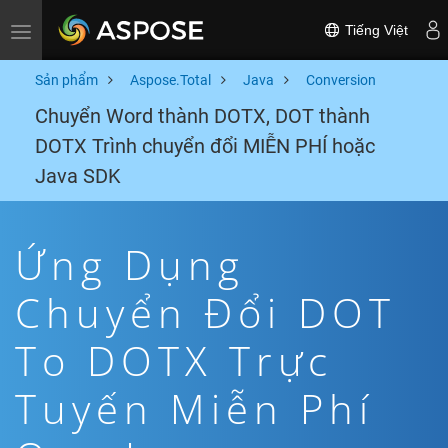
Tiếng Việt
Toggle navigation
Sản phẩm
Aspose.Total
Java
Conversion
Chuyển Word thành DOTX, DOT thành
DOTX Trình chuyển đổi MIỄN PHÍ hoặc
Java SDK
Ứng Dụng
Chuyển Đổi DOT
To DOTX Trực
Tuyến Miễn Phí