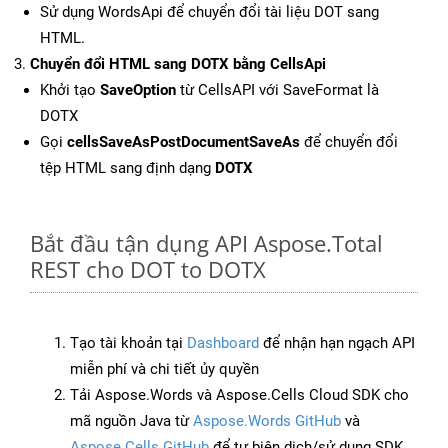
Sử dụng WordsApi để chuyển đổi tài liệu DOT sang
HTML.
Chuyển đổi HTML sang DOTX bằng CellsApi
Khởi tạo
SaveOption
từ CellsAPI với SaveFormat là
DOTX
Gọi
cellsSaveAsPostDocumentSaveAs
để chuyển đổi
tệp HTML sang định dạng
DOTX
Bắt đầu tận dụng API Aspose.Total
REST cho DOT to DOTX
Tạo tài khoản tại
Dashboard
để nhận hạn ngạch API
miễn phí và chi tiết ủy quyền
Tải Aspose.Words và Aspose.Cells Cloud SDK cho
mã nguồn Java từ
Aspose.Words GitHub
và
Aspose.Cells GitHub
để tự biên dịch/sử dụng SDK