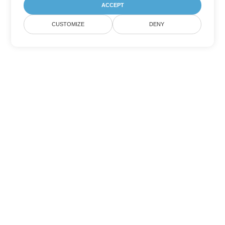
ACCEPT
CUSTOMIZE
DENY
Tùy chọn chuyển đổi Word khác
Chuyển đổi DOT thành DOC
DOC:
Microsoft Word Binary Format
Chuyển đổi DOT thành DOCX
DOCX:
Office 2007+ Word Document
Chuyển đổi DOT thành DOCM
DOCM:
Microsoft Word 2007 Marco File
Chuyển đổi DOT thành DOTX