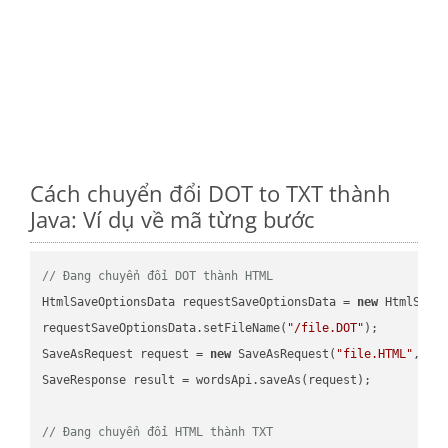
Cách chuyển đổi DOT to TXT thành
Java: Ví dụ về mã từng bước
// Đang chuyển đổi DOT thành HTML
HtmlSaveOptionsData requestSaveOptionsData = 
new
 HtmlSaveO
requestSaveOptionsData.setFileName(
"/file.DOT"
);

SaveAsRequest request = 
new
 SaveAsRequest(
"file.HTML"
,req
SaveResponse result = wordsApi.saveAs(request);

// Đang chuyển đổi HTML thành TXT