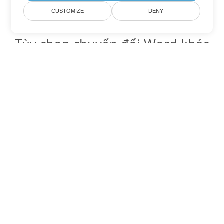
CUSTOMIZE
DENY
Tùy chọn chuyển đổi Word khác
Chuyển đổi DOT thành DOC
DOC:
Microsoft Word Binary Format
Chuyển đổi DOT thành DOCX
DOCX:
Office 2007+ Word Document
Chuyển đổi DOT thành DOCM
DOCM:
Microsoft Word 2007 Marco File
Chuyển đổi DOT thành DOTX
DOTX:
Microsoft Word Template File