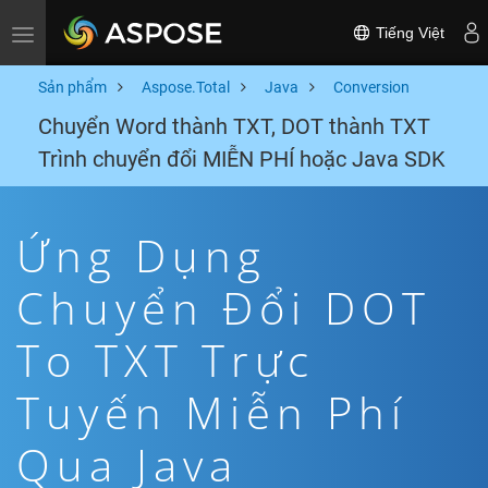
Tiếng Việt
Toggle navigation
Sản phẩm
Aspose.Total
Java
Conversion
Chuyển Word thành TXT, DOT thành TXT
Trình chuyển đổi MIỄN PHÍ hoặc Java SDK
Ứng Dụng
Chuyển Đổi DOT
To TXT Trực
Tuyến Miễn Phí
Qua Java