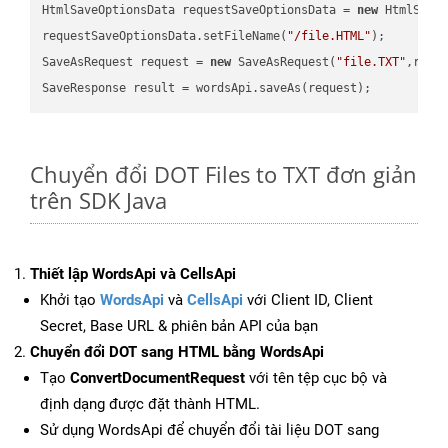
HtmlSaveOptionsData requestSaveOptionsData = 
new
 HtmlSaveO
requestSaveOptionsData.setFileName(
"/file.HTML"
);

SaveAsRequest request = 
new
 SaveAsRequest(
"file.TXT"
,requ
Chuyển đổi DOT Files to TXT đơn giản
trên SDK Java
Thiết lập WordsApi và CellsApi
Khởi tạo
WordsApi
và
CellsApi
với Client ID, Client
Secret, Base URL & phiên bản API của bạn
Chuyển đổi DOT sang HTML bằng WordsApi
Tạo
ConvertDocumentRequest
với tên tệp cục bộ và
định dạng được đặt thành HTML.
Sử dụng WordsApi để chuyển đổi tài liệu DOT sang