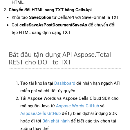
HTML.
Chuyển đổi HTML sang TXT bằng CellsApi
Khởi tạo
SaveOption
từ CellsAPI với SaveFormat là TXT
Gọi
cellsSaveAsPostDocumentSaveAs
để chuyển đổi
tệp HTML sang định dạng
TXT
Bắt đầu tận dụng API Aspose.Total
REST cho DOT to TXT
Tạo tài khoản tại
Dashboard
để nhận hạn ngạch API
miễn phí và chi tiết ủy quyền
Tải Aspose.Words và Aspose.Cells Cloud SDK cho
mã nguồn Java từ
Aspose.Words GitHub
và
Aspose.Cells GitHub
để tự biên dịch/sử dụng SDK
hoặc đi tới
Bản phát hành
để biết các tùy chọn tải
xuống thay thế.