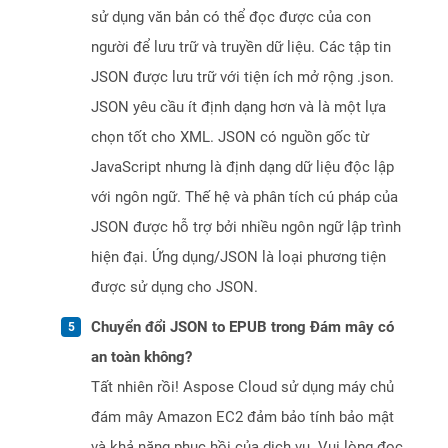
sử dụng văn bản có thể đọc được của con
người để lưu trữ và truyền dữ liệu. Các tập tin
JSON được lưu trữ với tiện ích mở rộng .json.
JSON yêu cầu ít định dạng hơn và là một lựa
chọn tốt cho XML. JSON có nguồn gốc từ
JavaScript nhưng là định dạng dữ liệu độc lập
với ngôn ngữ. Thế hệ và phân tích cú pháp của
JSON được hỗ trợ bởi nhiều ngôn ngữ lập trình
hiện đại. Ứng dụng/JSON là loại phương tiện
được sử dụng cho JSON.
Chuyển đổi JSON to EPUB trong Đám mây có
an toàn không?
Tất nhiên rồi! Aspose Cloud sử dụng máy chủ
đám mây Amazon EC2 đảm bảo tính bảo mật
và khả năng phục hồi của dịch vụ. Vui lòng đọc