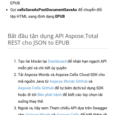
EPUB
Gọi
cellsSaveAsPostDocumentSaveAs
để chuyển đổi
tệp HTML sang định dạng
EPUB
Bắt đầu tận dụng API Aspose.Total
REST cho JSON to EPUB
Tạo tài khoản tại
Dashboard
để nhận hạn ngạch API
miễn phí và chi tiết ủy quyền
Tải Aspose.Words và Aspose.Cells Cloud SDK cho
mã nguồn Java từ
Aspose.Words GitHub
và
Aspose.Cells GitHub
để tự biên dịch/sử dụng SDK
hoặc đi tới
Bản phát hành
để biết các tùy chọn tải
xuống thay thế.
Ngoài ra, hãy xem Tham chiếu API dựa trên Swagger
cho
Aspose.Words
và
Aspose.Cells
để biết thêm về