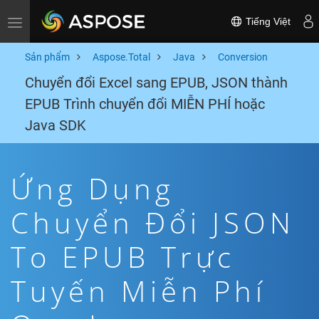
Tiếng Việt
Toggle navigation
Sản phẩm
Aspose.Total
Java
Conversion
Chuyển đổi Excel sang EPUB, JSON thành
EPUB Trình chuyển đổi MIỄN PHÍ hoặc
Java SDK
Ứng Dụng
Chuyển Đổi JSON
To EPUB Trực
Tuyến Miễn Phí