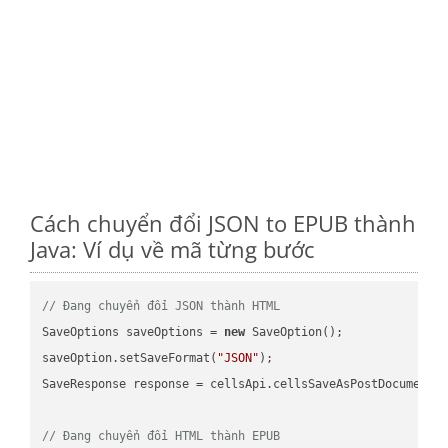
Cách chuyển đổi JSON to EPUB thành
Java: Ví dụ về mã từng bước
// Đang chuyển đổi JSON thành HTML
SaveOptions saveOptions = 
new
 SaveOption();

saveOption.setSaveFormat(
"JSON"
);

SaveResponse response = cellsApi.cellsSaveAsPostDocumentS
// Đang chuyển đổi HTML thành EPUB