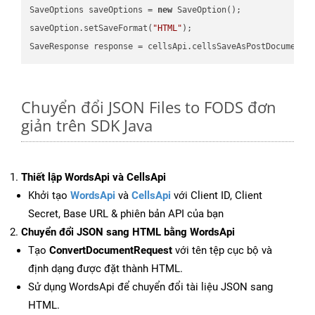
SaveOptions saveOptions = 
new
 SaveOption();

saveOption.setSaveFormat(
"HTML"
);

SaveResponse response = cellsApi.cellsSaveAsPostDocumentS
Chuyển đổi JSON Files to FODS đơn
giản trên SDK Java
Thiết lập WordsApi và CellsApi
Khởi tạo
WordsApi
và
CellsApi
với Client ID, Client
Secret, Base URL & phiên bản API của bạn
Chuyển đổi JSON sang HTML bằng WordsApi
Tạo
ConvertDocumentRequest
với tên tệp cục bộ và
định dạng được đặt thành HTML.
Sử dụng WordsApi để chuyển đổi tài liệu JSON sang
HTML.