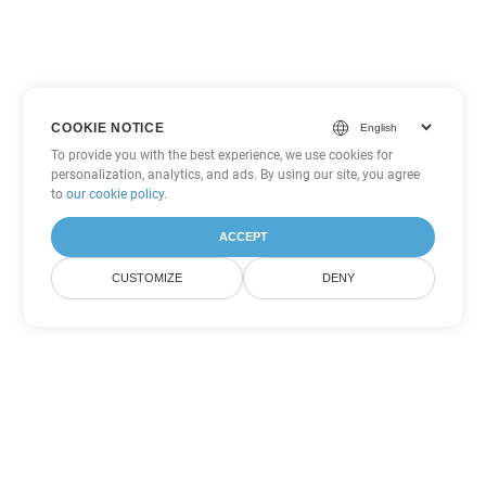
COOKIE NOTICE
To provide you with the best experience, we use cookies for
personalization, analytics, and ads. By using our site, you agree
to
our cookie policy
.
ACCEPT
CUSTOMIZE
DENY
Tùy chọn chuyển đổi Excel khác
Chuyển đổi JSON thành DOC
DOC:
Microsoft Word Binary Format