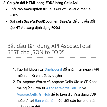
Chuyển đổi HTML sang FODS bằng CellsApi
Khởi tạo
SaveOption
từ CellsAPI với SaveFormat là
FODS
Gọi
cellsSaveAsPostDocumentSaveAs
để chuyển đổi
tệp HTML sang định dạng
FODS
Bắt đầu tận dụng API Aspose.Total
REST cho JSON to FODS
Tạo tài khoản tại
Dashboard
để nhận hạn ngạch API
miễn phí và chi tiết ủy quyền
Tải Aspose.Words và Aspose.Cells Cloud SDK cho
mã nguồn Java từ
Aspose.Words GitHub
và
Aspose.Cells GitHub
để tự biên dịch/sử dụng SDK
hoặc đi tới
Bản phát hành
để biết các tùy chọn tải
xuống thay thế.