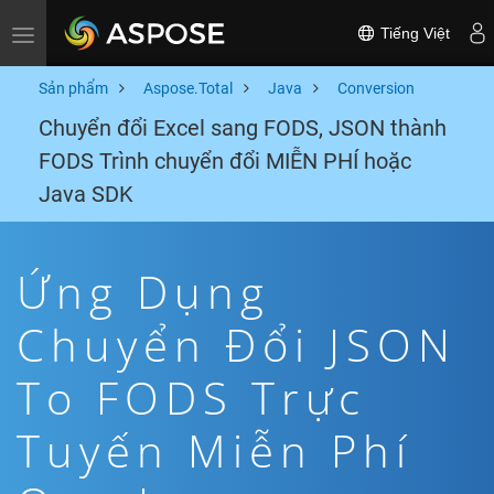
Tiếng Việt
Toggle navigation
Sản phẩm
Aspose.Total
Java
Conversion
Chuyển đổi Excel sang FODS, JSON thành
FODS Trình chuyển đổi MIỄN PHÍ hoặc
Java SDK
Ứng Dụng
Chuyển Đổi JSON
To FODS Trực
Tuyến Miễn Phí