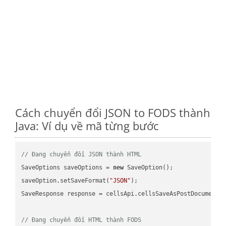
Cách chuyển đổi JSON to FODS thành
Java: Ví dụ về mã từng bước
// Đang chuyển đổi JSON thành HTML
SaveOptions saveOptions = 
new
 SaveOption();

saveOption.setSaveFormat(
"JSON"
);

SaveResponse response = cellsApi.cellsSaveAsPostDocumentS
// Đang chuyển đổi HTML thành FODS