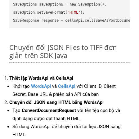
SaveOptions saveOptions = 
new
 SaveOption();

saveOption.setSaveFormat(
"HTML"
);

SaveResponse response = cellsApi.cellsSaveAsPostDocumentS
Chuyển đổi JSON Files to TIFF đơn
giản trên SDK Java
Thiết lập WordsApi và CellsApi
Khởi tạo
WordsApi
và
CellsApi
với Client ID, Client
Secret, Base URL & phiên bản API của bạn
Chuyển đổi JSON sang HTML bằng WordsApi
Tạo
ConvertDocumentRequest
với tên tệp cục bộ và
định dạng được đặt thành HTML.
Sử dụng WordsApi để chuyển đổi tài liệu JSON sang
HTML.