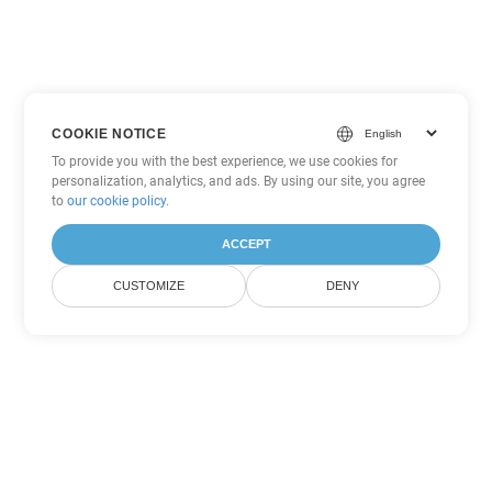
COOKIE NOTICE
To provide you with the best experience, we use cookies for
personalization, analytics, and ads. By using our site, you agree
to
our cookie policy
.
ACCEPT
CUSTOMIZE
DENY
Tùy chọn chuyển đổi Excel khác
Chuyển đổi JSON thành DOC
DOC:
Microsoft Word Binary Format