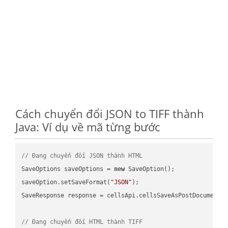
Cách chuyển đổi JSON to TIFF thành
Java: Ví dụ về mã từng bước
// Đang chuyển đổi JSON thành HTML
SaveOptions saveOptions = 
new
 SaveOption();

saveOption.setSaveFormat(
"JSON"
);

SaveResponse response = cellsApi.cellsSaveAsPostDocumentS
// Đang chuyển đổi HTML thành TIFF