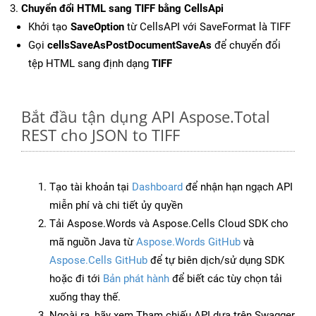
Chuyển đổi HTML sang TIFF bằng CellsApi
Khởi tạo
SaveOption
từ CellsAPI với SaveFormat là TIFF
Gọi
cellsSaveAsPostDocumentSaveAs
để chuyển đổi
tệp HTML sang định dạng
TIFF
Bắt đầu tận dụng API Aspose.Total
REST cho JSON to TIFF
Tạo tài khoản tại
Dashboard
để nhận hạn ngạch API
miễn phí và chi tiết ủy quyền
Tải Aspose.Words và Aspose.Cells Cloud SDK cho
mã nguồn Java từ
Aspose.Words GitHub
và
Aspose.Cells GitHub
để tự biên dịch/sử dụng SDK
hoặc đi tới
Bản phát hành
để biết các tùy chọn tải
xuống thay thế.
Ngoài ra, hãy xem Tham chiếu API dựa trên Swagger