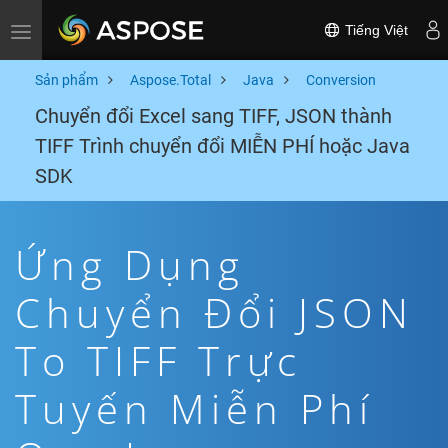
Tiếng Việt
Toggle navigation
Sản phẩm
Aspose.Total
Java
Conversion
Chuyển đổi Excel sang TIFF, JSON thành
TIFF Trình chuyển đổi MIỄN PHÍ hoặc Java
SDK
Ứng Dụng
Chuyển Đổi JSON
To TIFF Trực
Tuyến Miễn Phí