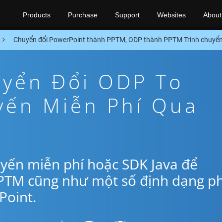
Products
Purchase
Support
Websites
About
Chuyển đổi PowerPoint thành PPTM, ODP thành PPTM Trình chuyển
yển Đổi ODP To
yến Miễn Phí Qua
yến miễn phí hoặc SDK Java để
PTM cũng như một số định dạng p
oint.