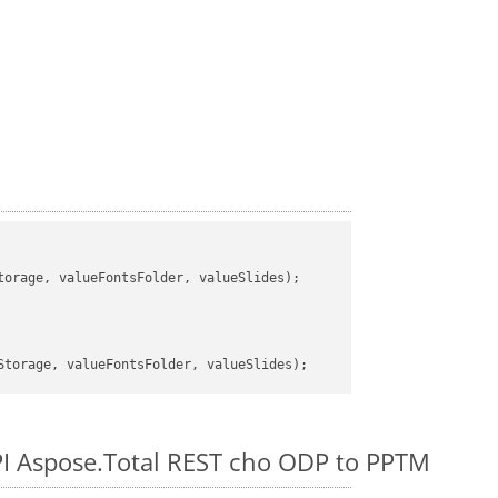
orage, valueFontsFolder, valueSlides);

PI Aspose.Total REST cho ODP to PPTM