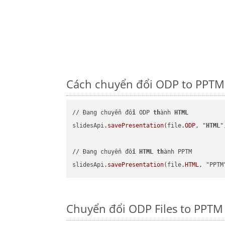
Cách chuyển đổi ODP to PPTM 
// Đang chuyển đổ
i
 ODP 
th
ành 
HTML
slidesApi
.savePresentation
(file
.ODP
, "
HTML
"
// Đang chuyển đổ
i
HTML
th
ành PPTM

slidesApi
.savePresentation
(file
.HTML
Chuyển đổi ODP Files to PPTM 