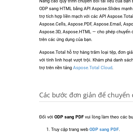
Nâng cao quy trình chuyển đổi tài liệu của bạn
ODP sang HTML bằng API Aspose.Slides mạnh 
trợ tích hợp liền mạch với các API Aspose.Tot
Aspose.Cells, Aspose.PDF, Aspose.Email, Asp
Aspose.3D, Aspose.HTML — cho phép chuyển đổ
trên các ứng dụng của bạn.
Aspose.Total hỗ trợ hàng trăm loại tệp, đơn gi
với tính linh hoạt vượt trội. Khám phá danh sá
trợ trên nền tảng
Aspose.Total Cloud
.
Các bước đơn giản để chuyển 
Đối với
ODP sang PDF
vui lòng làm theo các b
Truy cập trang web
ODP sang PDF
.