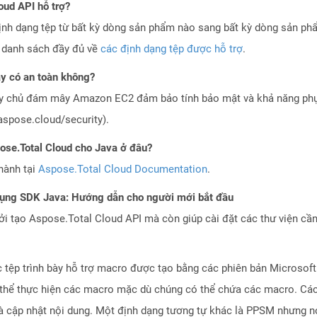
oud API hỗ trợ?
ịnh dạng tệp từ bất kỳ dòng sản phẩm nào sang bất kỳ dòng sản ph
a danh sách đầy đủ về
các định dạng tệp được hỗ trợ
.
 có an toàn không?
áy chủ đám mây Amazon EC2 đảm bảo tính bảo mật và khả năng phục
aspose.cloud/security).
pose.Total Cloud cho Java ở đâu?
hành tại
Aspose.Total Cloud Documentation
.
dụng SDK Java: Hướng dẫn cho người mới bắt đầu
 tạo Aspose.Total Cloud API mà còn giúp cài đặt các thư viện cần 
 tệp trình bày hỗ trợ macro được tạo bằng các phiên bản Microsoft
ó thể thực hiện các macro mặc dù chúng có thể chứa các macro. C
 cập nhật nội dung. Một định dạng tương tự khác là PPSM nhưng nó