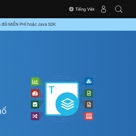
Tiếng Việt
 đổi MIỄN PHÍ hoặc Java SDK
hổ