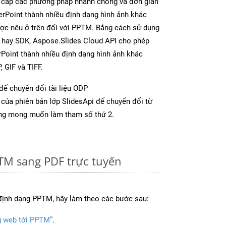
 cấp các phương pháp nhanh chóng và đơn giản
rPoint thành nhiều định dạng hình ảnh khác
ược nêu ở trên đối với PPTM. Bằng cách sử dụng
p hay SDK, Aspose.Slides Cloud API cho phép
Point thành nhiều định dạng hình ảnh khác
 GIF và TIFF.
để chuyển đổi tài liệu ODP
của phiên bản lớp SlidesApi để chuyển đổi từ
ng mong muốn làm tham số thứ 2.
TM sang PDF trực tuyến
định dạng PPTM, hãy làm theo các bước sau:
g web tới PPTM”
.