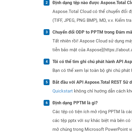
Định dạng tệp nào được Aspose.Total Cl
Aspose.Total Cloud có thể chuyển đổi đ
(TIFF, JPEG, PNG BMP), MD, v.v. Kiểm tr
Chuyển đổi ODP to PPTM trong Đám mây
Tất nhiên rồi! Aspose Cloud sử dụng m
tiễn bảo mật của Aspose](https://about.
Tôi có thể tìm ghi chú phát hành API As
Bạn có thể xem lại toàn bộ ghi chú phát 
Bắt đầu với API Aspose.Total REST Sử 
Quickstart
không chỉ hướng dẫn cách khởi
Định dạng PPTM là gì?
Các tệp có tiện ích mở rộng PPTM là các
các tệp pptx với sự khác biệt mà bên c
mở chúng trong Microsoft PowerPoint và