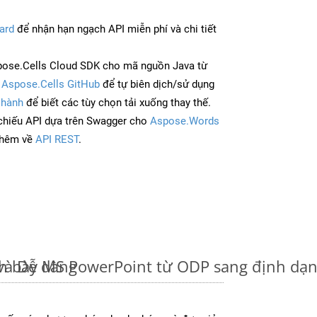
ard
để nhận hạn ngạch API miễn phí và chi tiết
ose.Cells Cloud SDK cho mã nguồn Java từ
à
Aspose.Cells GitHub
để tự biên dịch/sử dụng
 hành
để biết các tùy chọn tải xuống thay thế.
chiếu API dựa trên Swagger cho
Aspose.Words
thêm về
API REST
.
và Dễ dàng
nh bày MS PowerPoint từ ODP sang định dạ