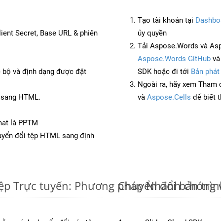
Tạo tài khoản tại
Dashbo
Client Secret, Base URL & phiên
ủy quyền
Tải Aspose.Words và Asp
Aspose.Words GitHub
v
c bộ và định dạng được đặt
SDK hoặc đi tới
Bản phát
Ngoài ra, hãy xem Tham 
P sang HTML.
và
Aspose.Cells
để biết 
mat là PPTM
yển đổi tệp HTML sang định
ệp Trực tuyến: Phương pháp Nhanh chóng 
Chuyển đổi bản trì