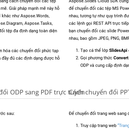
 bằng cách chuyển đổi các tệp
Aspose.Slides Cloud SDK cung
mẽ. Giải pháp mạnh mẽ này hỗ
để chuyển đổi các tệp MS Powe
al khác như Aspose.Words,
nhau, tương tự như quy trình đ
ose.Diagram, Aspose.Tasks,
các lệnh gọi REST API trực tiế
i tệp đa định dạng toàn diện
bạn chuyển đổi các slide Power
nhau, bao gồm JPEG, PNG, BMP,
Tạo cá thể lớp
SlidesApi
ản hóa các chuyển đổi phức tạp
Gọi phương thức
Convert
ch đầy đủ các định dạng được hỗ
ODP và cung cấp định dạ
đổi ODP sang PDF trực tuyến
Cách chuyển đổi PP
ước sau:
Để chuyển đổi trang web sang 
Truy cập trang web
“Tran