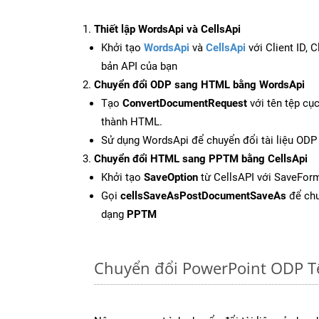
Thiết lập WordsApi và CellsApi
Khởi tạo
WordsApi
và
CellsApi
với Client ID, 
bản API của bạn
Chuyển đổi ODP sang HTML bằng WordsApi
Tạo
ConvertDocumentRequest
với tên tệp cụ
thành HTML.
Sử dụng WordsApi để chuyển đổi tài liệu OD
Chuyển đổi HTML sang PPTM bằng CellsApi
Khởi tạo
SaveOption
từ CellsAPI với SaveFor
Gọi
cellsSaveAsPostDocumentSaveAs
để chu
dạng
PPTM
Chuyển đổi PowerPoint ODP T