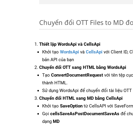
Chuyển đổi OTT Files to MD đơ
Thiết lập WordsApi và CellsApi
Khởi tạo
WordsApi
và
CellsApi
với Client ID, 
bản API của bạn
Chuyển đổi OTT sang HTML bằng WordsApi
Tạo
ConvertDocumentRequest
với tên tệp cụ
thành HTML.
Sử dụng WordsApi để chuyển đổi tài liệu OT
Chuyển đổi HTML sang MD bằng CellsApi
Khởi tạo
SaveOption
từ CellsAPI với SaveFor
Gọi
cellsSaveAsPostDocumentSaveAs
để chu
dạng
MD