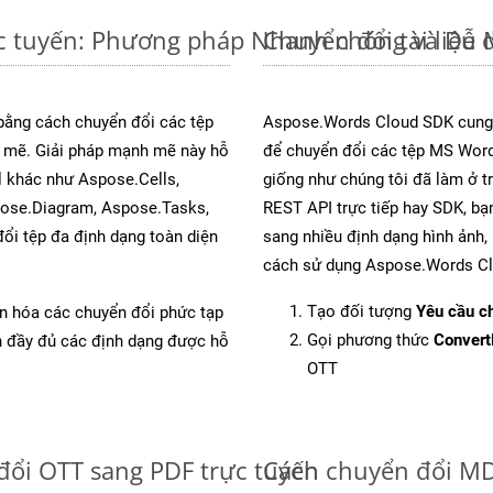
c tuyến: Phương pháp Nhanh chóng và Dễ 
Chuyển đổi tài liệ
 bằng cách chuyển đổi các tệp
Aspose.Words Cloud SDK cung 
mẽ. Giải pháp mạnh mẽ này hỗ
để chuyển đổi các tệp MS Word
l khác như Aspose.Cells,
giống như chúng tôi đã làm ở t
pose.Diagram, Aspose.Tasks,
REST API trực tiếp hay SDK, bạ
i tệp đa định dạng toàn diện
sang nhiều định dạng hình ảnh,
cách sử dụng Aspose.Words Cl
Tạo đối tượng
Yêu cầu ch
ản hóa các chuyển đổi phức tạp
Gọi phương thức
Conver
ch đầy đủ các định dạng được hỗ
OTT
đổi OTT sang PDF trực tuyến
Cách chuyển đổi MD