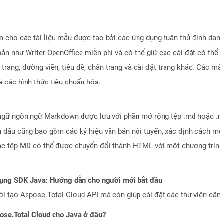
iện cho các tài liệu mẫu được tạo bởi các ứng dụng tuân thủ định 
ản như Writer OpenOffice miễn phí và có thể giữ các cài đặt có thể
trang, đường viền, tiêu đề, chân trang và cài đặt trang khác. Các m
à các hình thức tiêu chuẩn hóa.
ngữ ngôn ngữ Markdown được lưu với phần mở rộng tệp .md hoặc .
dấu cũng bao gồm các ký hiệu văn bản nội tuyến, xác định cách mộ
 Các tệp MD có thể được chuyển đổi thành HTML với một chương tr
dụng SDK Java: Hướng dẫn cho người mới bắt đầu
 tạo Aspose.Total Cloud API mà còn giúp cài đặt các thư viện cần 
pose.Total Cloud cho Java ở đâu?