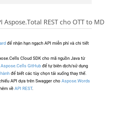
I Aspose.Total REST cho OTT to MD
ard
để nhận hạn ngạch API miễn phí và chi tiết
ose.Cells Cloud SDK cho mã nguồn Java từ
à
Aspose.Cells GitHub
để tự biên dịch/sử dụng
 hành
để biết các tùy chọn tải xuống thay thế.
chiếu API dựa trên Swagger cho
Aspose.Words
thêm về
API REST
.