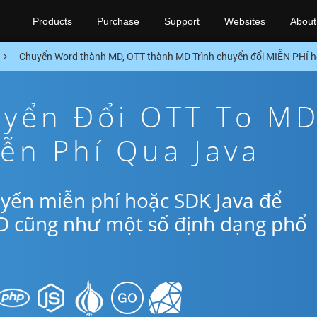
Products
Purchase
Support
Websites
About
Chuyển Word thành MD, OTT thành MD Trình chuyển đổi MIỄN PHÍ 
yển Đổi OTT To M
ễn Phí Qua Java
yến miễn phí hoặc SDK Java để
D cũng như một số định dạng phổ