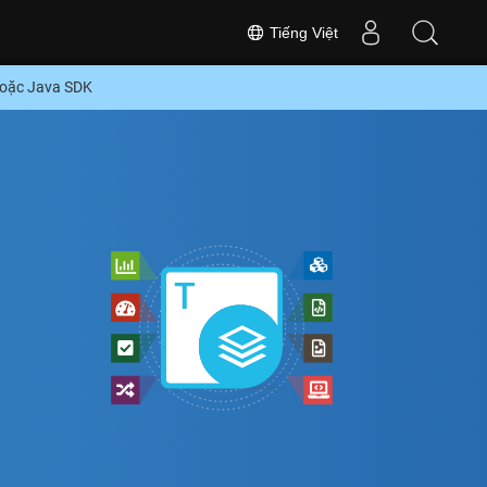
Tiếng Việt
hoặc Java SDK
D