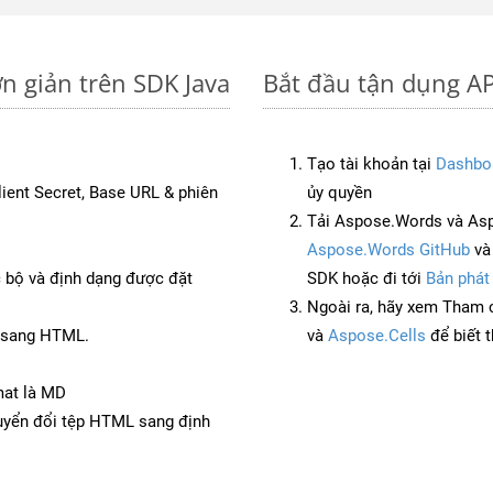
n giản trên SDK Java
Bắt đầu tận dụng AP
Tạo tài khoản tại
Dashbo
Client Secret, Base URL & phiên
ủy quyền
Tải Aspose.Words và Asp
Aspose.Words GitHub
v
c bộ và định dạng được đặt
SDK hoặc đi tới
Bản phát
Ngoài ra, hãy xem Tham 
T sang HTML.
và
Aspose.Cells
để biết 
mat là MD
yển đổi tệp HTML sang định