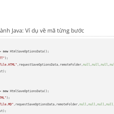
ành Java: Ví dụ về mã từng bước
= 
new
 HtmlSaveOptionsData();

TT"
);

file.HTML"
,requestSaveOptionsData,remoteFolder,
null
,
null
,
null
,
nu
t);

= 
new
 HtmlSaveOptionsData();

TML"
);

file.MD"
,requestSaveOptionsData,remoteFolder,
null
,
null
,
null
,
null