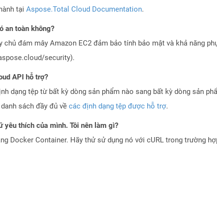
hành tại
Aspose.Total Cloud Documentation
.
ó an toàn không?
áy chủ đám mây Amazon EC2 đảm bảo tính bảo mật và khả năng phục
aspose.cloud/security).
oud API hỗ trợ?
ịnh dạng tệp từ bất kỳ dòng sản phẩm nào sang bất kỳ dòng sản ph
a danh sách đầy đủ về
các định dạng tệp được hỗ trợ
.
 yêu thích của mình. Tôi nên làm gì?
ng Docker Container. Hãy thử sử dụng nó với cURL trong trường h