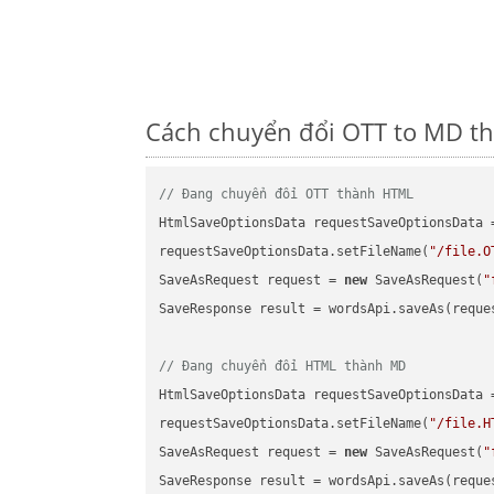
Cách chuyển đổi OTT to MD th
// Đang chuyển đổi OTT thành HTML
HtmlSaveOptionsData requestSaveOptionsData 
requestSaveOptionsData.setFileName(
"/file.O
SaveAsRequest request = 
new
 SaveAsRequest(
"
SaveResponse result = wordsApi.saveAs(reques
// Đang chuyển đổi HTML thành MD
HtmlSaveOptionsData requestSaveOptionsData 
requestSaveOptionsData.setFileName(
"/file.H
SaveAsRequest request = 
new
 SaveAsRequest(
"