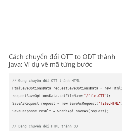
Cách chuyển đổi OTT to ODT thành
Java: Ví dụ về mã từng bước
// Đang chuyển đổi OTT thành HTML
HtmlSaveOptionsData requestSaveOptionsData = 
new
 HtmlSaveO
requestSaveOptionsData.setFileName(
"/file.OTT"
);

SaveAsRequest request = 
new
 SaveAsRequest(
"file.HTML"
,req
SaveResponse result = wordsApi.saveAs(request);

// Đang chuyển đổi HTML thành ODT