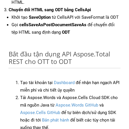
HTML.
Chuyển đổi HTML sang ODT bằng CellsApi
Khởi tạo
SaveOption
từ CellsAPI với SaveFormat là ODT
Gọi
cellsSaveAsPostDocumentSaveAs
để chuyển đổi
tệp HTML sang định dạng
ODT
Bắt đầu tận dụng API Aspose.Total
REST cho OTT to ODT
Tạo tài khoản tại
Dashboard
để nhận hạn ngạch API
miễn phí và chi tiết ủy quyền
Tải Aspose.Words và Aspose.Cells Cloud SDK cho
mã nguồn Java từ
Aspose.Words GitHub
và
Aspose.Cells GitHub
để tự biên dịch/sử dụng SDK
hoặc đi tới
Bản phát hành
để biết các tùy chọn tải
xuống thay thế.