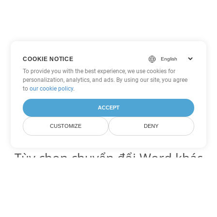
COOKIE NOTICE
To provide you with the best experience, we use cookies for
personalization, analytics, and ads. By using our site, you agree
to
our cookie policy
.
ACCEPT
CUSTOMIZE
DENY
Tùy chọn chuyển đổi Word khác
Chuyển đổi OTT thành DOC
DOC:
Microsoft Word Binary Format