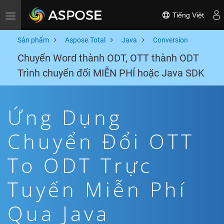
Tiếng Việt
Toggle navigation
Sản phẩm
Aspose.Total
Java
Conversion
Chuyển Word thành ODT, OTT thành ODT
Trình chuyển đổi MIỄN PHÍ hoặc Java SDK
Ứng Dụng
Chuyển Đổi OTT
To ODT Trực
Tuyến Miễn Phí
Qua Java