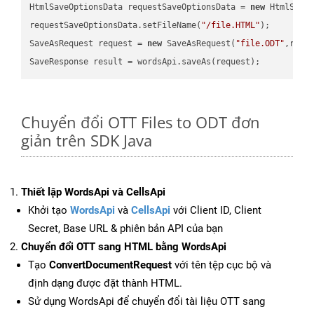
HtmlSaveOptionsData requestSaveOptionsData = 
new
 HtmlSaveO
requestSaveOptionsData.setFileName(
"/file.HTML"
);

SaveAsRequest request = 
new
 SaveAsRequest(
"file.ODT"
,requ
Chuyển đổi OTT Files to ODT đơn
giản trên SDK Java
Thiết lập WordsApi và CellsApi
Khởi tạo
WordsApi
và
CellsApi
với Client ID, Client
Secret, Base URL & phiên bản API của bạn
Chuyển đổi OTT sang HTML bằng WordsApi
Tạo
ConvertDocumentRequest
với tên tệp cục bộ và
định dạng được đặt thành HTML.
Sử dụng WordsApi để chuyển đổi tài liệu OTT sang