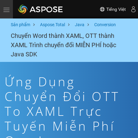
Tiếng Việt
Toggle navigation
Sản phẩm
Aspose.Total
Java
Conversion
Chuyển Word thành XAML, OTT thành
XAML Trình chuyển đổi MIỄN PHÍ hoặc
Java SDK
Ứng Dụng
Chuyển Đổi OTT
To XAML Trực
Tuyến Miễn Phí