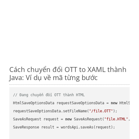
Cách chuyển đổi OTT to XAML thành
Java: Ví dụ về mã từng bước
// Đang chuyển đổi OTT thành HTML
HtmlSaveOptionsData requestSaveOptionsData = 
new
 HtmlSaveO
requestSaveOptionsData.setFileName(
"/file.OTT"
);

SaveAsRequest request = 
new
 SaveAsRequest(
"file.HTML"
,req
SaveResponse result = wordsApi.saveAs(request);
