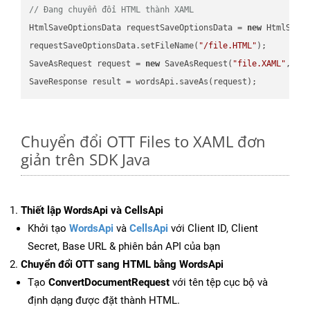
// Đang chuyển đổi HTML thành XAML
HtmlSaveOptionsData requestSaveOptionsData = 
new
 HtmlSaveO
requestSaveOptionsData.setFileName(
"/file.HTML"
);

SaveAsRequest request = 
new
 SaveAsRequest(
"file.XAML"
,req
Chuyển đổi OTT Files to XAML đơn
giản trên SDK Java
Thiết lập WordsApi và CellsApi
Khởi tạo
WordsApi
và
CellsApi
với Client ID, Client
Secret, Base URL & phiên bản API của bạn
Chuyển đổi OTT sang HTML bằng WordsApi
Tạo
ConvertDocumentRequest
với tên tệp cục bộ và
định dạng được đặt thành HTML.