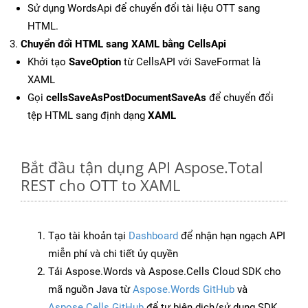
Sử dụng WordsApi để chuyển đổi tài liệu OTT sang
HTML.
Chuyển đổi HTML sang XAML bằng CellsApi
Khởi tạo
SaveOption
từ CellsAPI với SaveFormat là
XAML
Gọi
cellsSaveAsPostDocumentSaveAs
để chuyển đổi
tệp HTML sang định dạng
XAML
Bắt đầu tận dụng API Aspose.Total
REST cho OTT to XAML
Tạo tài khoản tại
Dashboard
để nhận hạn ngạch API
miễn phí và chi tiết ủy quyền
Tải Aspose.Words và Aspose.Cells Cloud SDK cho
mã nguồn Java từ
Aspose.Words GitHub
và
Aspose.Cells GitHub
để tự biên dịch/sử dụng SDK