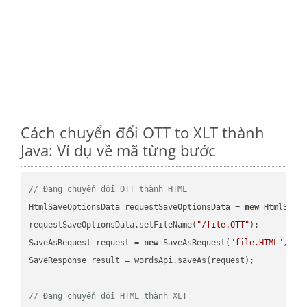
Cách chuyển đổi OTT to XLT thành
Java: Ví dụ về mã từng bước
// Đang chuyển đổi OTT thành HTML
HtmlSaveOptionsData requestSaveOptionsData = 
new
 HtmlSaveO
requestSaveOptionsData.setFileName(
"/file.OTT"
);

SaveAsRequest request = 
new
 SaveAsRequest(
"file.HTML"
,req
SaveResponse result = wordsApi.saveAs(request);

// Đang chuyển đổi HTML thành XLT