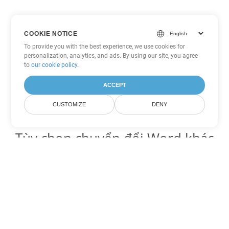
COOKIE NOTICE
To provide you with the best experience, we use cookies for
personalization, analytics, and ads. By using our site, you agree
to
our cookie policy
.
ACCEPT
CUSTOMIZE
DENY
Tùy chọn chuyển đổi Word khác
Chuyển đổi OTT thành DOC
DOC:
Microsoft Word Binary Format
Chuyển đổi OTT thành DOT
DOT:
Microsoft Word Template Files