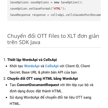
SaveOptions saveOptions = 
new
 SaveOption();

saveOption.setSaveFormat(
"HTML"
);

SaveResponse response = cellsApi.cellsSaveAsPostDocumentS
Chuyển đổi OTT Files to XLT đơn giản
trên SDK Java
Thiết lập WordsApi và CellsApi
Khởi tạo
WordsApi
và
CellsApi
với Client ID, Client
Secret, Base URL & phiên bản API của bạn
Chuyển đổi OTT sang HTML bằng WordsApi
Tạo
ConvertDocumentRequest
với tên tệp cục bộ và
định dạng được đặt thành HTML.
Sử dụng WordsApi để chuyển đổi tài liệu OTT sang
HTML.