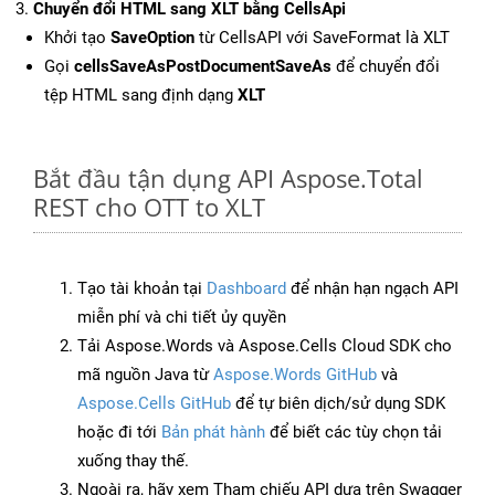
Chuyển đổi HTML sang XLT bằng CellsApi
Khởi tạo
SaveOption
từ CellsAPI với SaveFormat là XLT
Gọi
cellsSaveAsPostDocumentSaveAs
để chuyển đổi
tệp HTML sang định dạng
XLT
Bắt đầu tận dụng API Aspose.Total
REST cho OTT to XLT
Tạo tài khoản tại
Dashboard
để nhận hạn ngạch API
miễn phí và chi tiết ủy quyền
Tải Aspose.Words và Aspose.Cells Cloud SDK cho
mã nguồn Java từ
Aspose.Words GitHub
và
Aspose.Cells GitHub
để tự biên dịch/sử dụng SDK
hoặc đi tới
Bản phát hành
để biết các tùy chọn tải
xuống thay thế.
Ngoài ra, hãy xem Tham chiếu API dựa trên Swagger