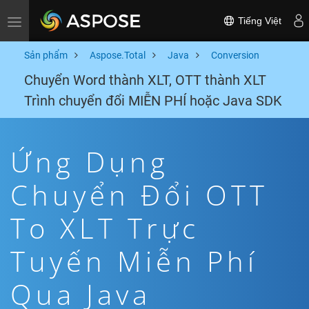
Tiếng Việt
Toggle navigation
Sản phẩm
Aspose.Total
Java
Conversion
Chuyển Word thành XLT, OTT thành XLT
Trình chuyển đổi MIỄN PHÍ hoặc Java SDK
Ứng Dụng
Chuyển Đổi OTT
To XLT Trực
Tuyến Miễn Phí
Qua Java