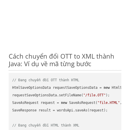
Cách chuyển đổi OTT to XML thành
Java: Ví dụ về mã từng bước
// Đang chuyển đổi OTT thành HTML
HtmlSaveOptionsData requestSaveOptionsData = 
new
 HtmlSaveO
requestSaveOptionsData.setFileName(
"/file.OTT"
);

SaveAsRequest request = 
new
 SaveAsRequest(
"file.HTML"
,req
SaveResponse result = wordsApi.saveAs(request);

// Đang chuyển đổi HTML thành XML