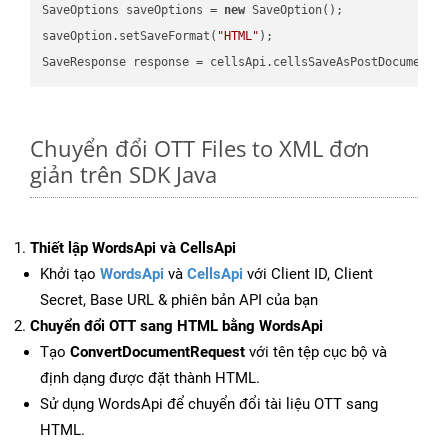
SaveOptions saveOptions = 
new
 SaveOption();

saveOption.setSaveFormat(
"HTML"
);

SaveResponse response = cellsApi.cellsSaveAsPostDocumentS
Chuyển đổi OTT Files to XML đơn
giản trên SDK Java
Thiết lập WordsApi và CellsApi
Khởi tạo
WordsApi
và
CellsApi
với Client ID, Client
Secret, Base URL & phiên bản API của bạn
Chuyển đổi OTT sang HTML bằng WordsApi
Tạo
ConvertDocumentRequest
với tên tệp cục bộ và
định dạng được đặt thành HTML.
Sử dụng WordsApi để chuyển đổi tài liệu OTT sang
HTML.