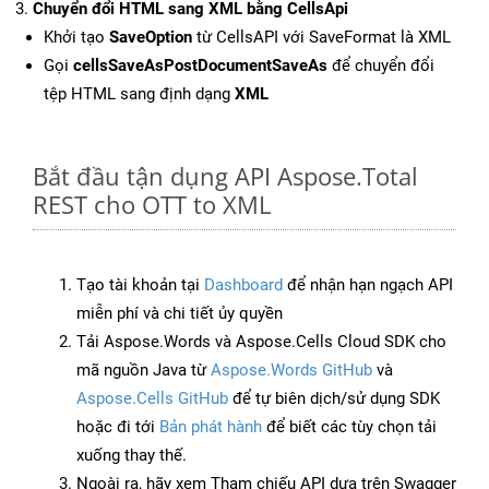
Chuyển đổi HTML sang XML bằng CellsApi
Khởi tạo
SaveOption
từ CellsAPI với SaveFormat là XML
Gọi
cellsSaveAsPostDocumentSaveAs
để chuyển đổi
tệp HTML sang định dạng
XML
Bắt đầu tận dụng API Aspose.Total
REST cho OTT to XML
Tạo tài khoản tại
Dashboard
để nhận hạn ngạch API
miễn phí và chi tiết ủy quyền
Tải Aspose.Words và Aspose.Cells Cloud SDK cho
mã nguồn Java từ
Aspose.Words GitHub
và
Aspose.Cells GitHub
để tự biên dịch/sử dụng SDK
hoặc đi tới
Bản phát hành
để biết các tùy chọn tải
xuống thay thế.
Ngoài ra, hãy xem Tham chiếu API dựa trên Swagger