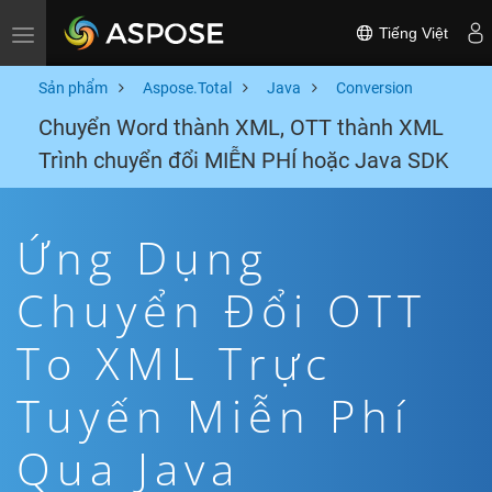
Tiếng Việt
Toggle navigation
Sản phẩm
Aspose.Total
Java
Conversion
Chuyển Word thành XML, OTT thành XML
Trình chuyển đổi MIỄN PHÍ hoặc Java SDK
Ứng Dụng
Chuyển Đổi OTT
To XML Trực
Tuyến Miễn Phí
Qua Java