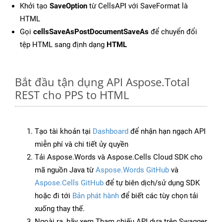
Khởi tạo
SaveOption
từ CellsAPI với SaveFormat là
HTML
Gọi
cellsSaveAsPostDocumentSaveAs
để chuyển đổi
tệp HTML sang định dạng
HTML
Bắt đầu tận dụng API Aspose.Total
REST cho PPS to HTML
Tạo tài khoản tại
Dashboard
để nhận hạn ngạch API
miễn phí và chi tiết ủy quyền
Tải Aspose.Words và Aspose.Cells Cloud SDK cho
mã nguồn Java từ
Aspose.Words GitHub
và
Aspose.Cells GitHub
để tự biên dịch/sử dụng SDK
hoặc đi tới
Bản phát hành
để biết các tùy chọn tải
xuống thay thế.
Ngoài ra, hãy xem Tham chiếu API dựa trên Swagger