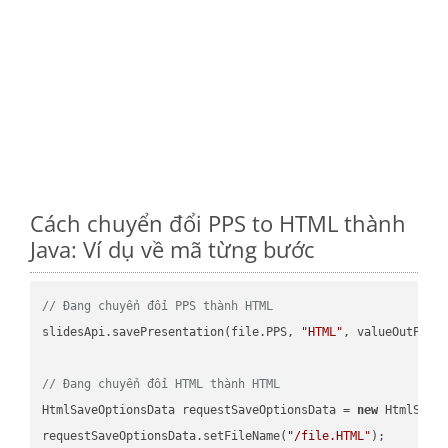
Cách chuyển đổi PPS to HTML thành
Java: Ví dụ về mã từng bước
// Đang chuyển đổi PPS thành HTML
slidesApi.savePresentation(file.PPS, 
"HTML"
, valueOutPath,
// Đang chuyển đổi HTML thành HTML
HtmlSaveOptionsData requestSaveOptionsData = 
new
 HtmlSaveO
requestSaveOptionsData.setFileName(
"/file.HTML"
);
