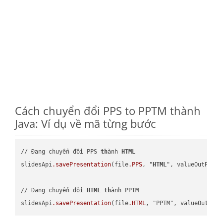
Cách chuyển đổi PPS to PPTM thành
Java: Ví dụ về mã từng bước
// Đang chuyển đổ
i
 PPS 
th
ành 
HTML
slidesApi
.savePresentation
(file
.PPS
, "
HTML
", valueOutPath,
// Đang chuyển đổ
i
HTML
th
ành PPTM

slidesApi
.savePresentation
(file
.HTML