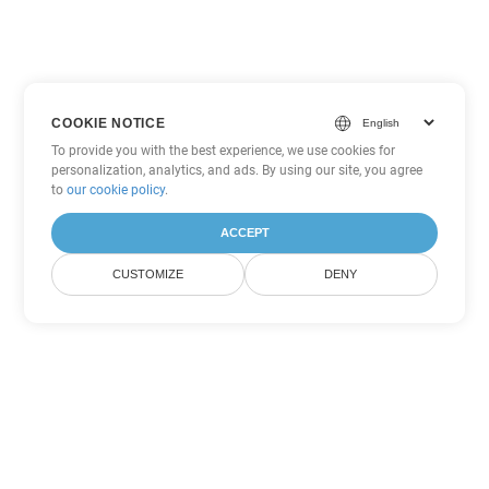
COOKIE NOTICE
To provide you with the best experience, we use cookies for
personalization, analytics, and ads. By using our site, you agree
to
our cookie policy
.
ACCEPT
CUSTOMIZE
DENY
Tùy chọn chuyển đổi
PowerPoint khác
Chuyển đổi PPS thành DOC