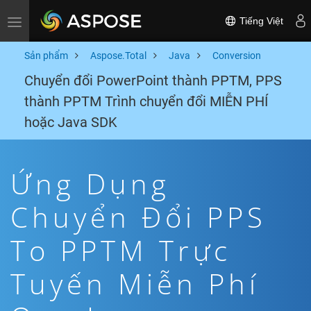
Tiếng Việt
Toggle navigation
Sản phẩm
Aspose.Total
Java
Conversion
Chuyển đổi PowerPoint thành PPTM, PPS
thành PPTM Trình chuyển đổi MIỄN PHÍ
hoặc Java SDK
Ứng Dụng
Chuyển Đổi PPS
To PPTM Trực
Tuyến Miễn Phí