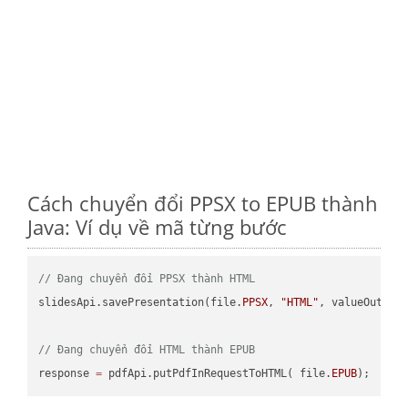
Cách chuyển đổi PPSX to EPUB thành
Java: Ví dụ về mã từng bước
// Đang chuyển đổi PPSX thành HTML
slidesApi.savePresentation(file.
PPSX
, 
"HTML"
, valueOutPath
// Đang chuyển đổi HTML thành EPUB
response 
=
 pdfApi.putPdfInRequestToHTML( file.
EPUB