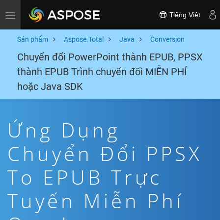
Tiếng Việt
Toggle navigation
Sản phẩm
Aspose.Total
Java
Conversion
Chuyển đổi PowerPoint thành EPUB, PPSX
thành EPUB Trình chuyển đổi MIỄN PHÍ
hoặc Java SDK
Ứng Dụng
Chuyển Đổi PPSX
To EPUB Trực
Tuyến Miễn Phí