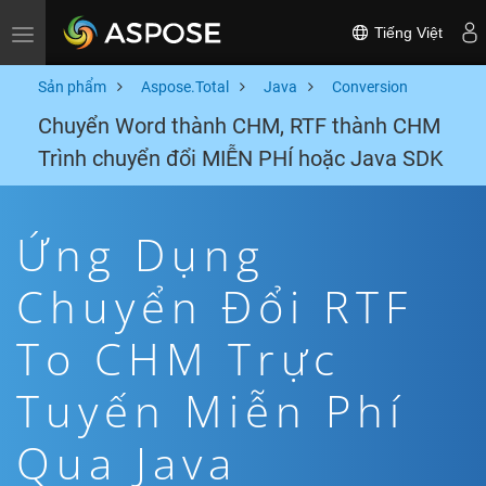
Tiếng Việt
Toggle navigation
Sản phẩm
Aspose.Total
Java
Conversion
Chuyển Word thành CHM, RTF thành CHM
Trình chuyển đổi MIỄN PHÍ hoặc Java SDK
Ứng Dụng
Chuyển Đổi RTF
To CHM Trực
Tuyến Miễn Phí
Qua Java