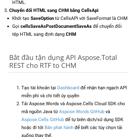
HTML.
Chuyển đổi HTML sang CHM bằng CellsApi
Khởi tạo
SaveOption
từ CellsAPI với SaveFormat là CHM
Gọi
cellsSaveAsPostDocumentSaveAs
để chuyển đổi
tệp HTML sang định dạng
CHM
Bắt đầu tận dụng API Aspose.Total
REST cho RTF to CHM
Tạo tài khoản tại
Dashboard
để nhận hạn ngạch API
miễn phí và chi tiết ủy quyền
Tải Aspose.Words và Aspose.Cells Cloud SDK cho
mã nguồn Java từ
Aspose.Words GitHub
và
Aspose.Cells GitHub
để tự biên dịch/sử dụng SDK
hoặc đi tới
Bản phát hành
để biết các tùy chọn tải
xuống thay thế.