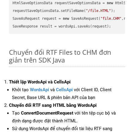
HtmlSaveOptionsData requestSaveOptionsData = 
new
 HtmlSaveO
requestSaveOptionsData.setFileName(
"/file.HTML"
);

SaveAsRequest request = 
new
 SaveAsRequest(
"file.CHM"
,requ
Chuyển đổi RTF Files to CHM đơn
giản trên SDK Java
Thiết lập WordsApi và CellsApi
Khởi tạo
WordsApi
và
CellsApi
với Client ID, Client
Secret, Base URL & phiên bản API của bạn
Chuyển đổi RTF sang HTML bằng WordsApi
Tạo
ConvertDocumentRequest
với tên tệp cục bộ và
định dạng được đặt thành HTML.
Sử dụng WordsApi để chuyển đổi tài liệu RTF sang