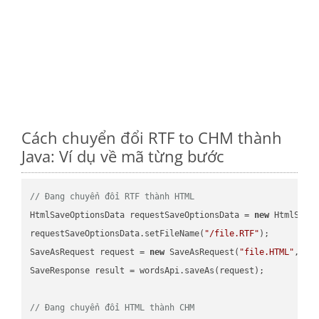
Cách chuyển đổi RTF to CHM thành
Java: Ví dụ về mã từng bước
// Đang chuyển đổi RTF thành HTML
HtmlSaveOptionsData requestSaveOptionsData = 
new
 HtmlSaveO
requestSaveOptionsData.setFileName(
"/file.RTF"
);

SaveAsRequest request = 
new
 SaveAsRequest(
"file.HTML"
,req
SaveResponse result = wordsApi.saveAs(request);

// Đang chuyển đổi HTML thành CHM