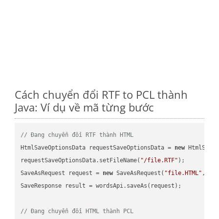
Cách chuyển đổi RTF to PCL thành
Java: Ví dụ về mã từng bước
// Đang chuyển đổi RTF thành HTML
HtmlSaveOptionsData requestSaveOptionsData = 
new
 HtmlSaveO
requestSaveOptionsData.setFileName(
"/file.RTF"
);

SaveAsRequest request = 
new
 SaveAsRequest(
"file.HTML"
,req
SaveResponse result = wordsApi.saveAs(request);

// Đang chuyển đổi HTML thành PCL