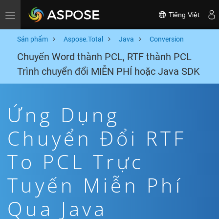
Tiếng Việt
Toggle navigation
Sản phẩm
Aspose.Total
Java
Conversion
Chuyển Word thành PCL, RTF thành PCL
Trình chuyển đổi MIỄN PHÍ hoặc Java SDK
Ứng Dụng
Chuyển Đổi RTF
To PCL Trực
Tuyến Miễn Phí
Qua Java