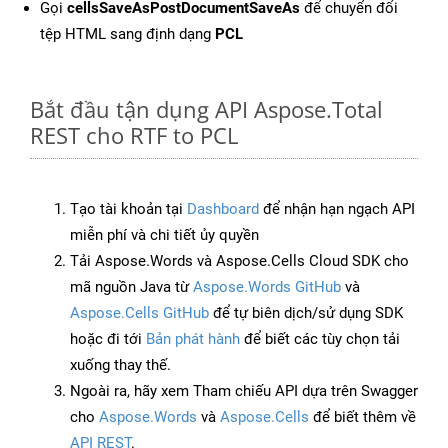
Gọi
cellsSaveAsPostDocumentSaveAs
để chuyển đổi
tệp HTML sang định dạng
PCL
Bắt đầu tận dụng API Aspose.Total
REST cho RTF to PCL
Tạo tài khoản tại
Dashboard
để nhận hạn ngạch API
miễn phí và chi tiết ủy quyền
Tải Aspose.Words và Aspose.Cells Cloud SDK cho
mã nguồn Java từ
Aspose.Words GitHub
và
Aspose.Cells GitHub
để tự biên dịch/sử dụng SDK
hoặc đi tới
Bản phát hành
để biết các tùy chọn tải
xuống thay thế.
Ngoài ra, hãy xem Tham chiếu API dựa trên Swagger
cho
Aspose.Words
và
Aspose.Cells
để biết thêm về
API REST
.