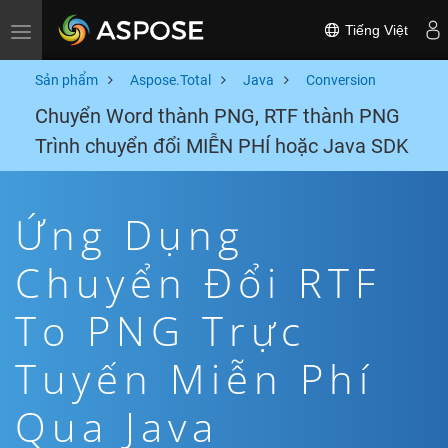
Tiếng Việt
Toggle navigation
Sản phẩm
Aspose.Total
Java
Conversion
Chuyển Word thành PNG, RTF thành PNG
Trình chuyển đổi MIỄN PHÍ hoặc Java SDK
Ứng Dụng
Chuyển Đổi RTF
To PNG Trực
Tuyến Miễn Phí
Qua Java