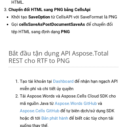
HTML.
Chuyển đổi HTML sang PNG bằng CellsApi
Khởi tạo
SaveOption
từ CellsAPI với SaveFormat là PNG
Gọi
cellsSaveAsPostDocumentSaveAs
để chuyển đổi
tệp HTML sang định dạng
PNG
Bắt đầu tận dụng API Aspose.Total
REST cho RTF to PNG
Tạo tài khoản tại
Dashboard
để nhận hạn ngạch API
miễn phí và chi tiết ủy quyền
Tải Aspose.Words và Aspose.Cells Cloud SDK cho
mã nguồn Java từ
Aspose.Words GitHub
và
Aspose.Cells GitHub
để tự biên dịch/sử dụng SDK
hoặc đi tới
Bản phát hành
để biết các tùy chọn tải
xuống thay thế.