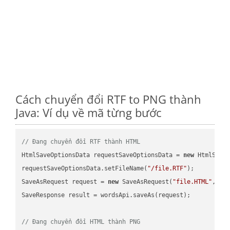
Cách chuyển đổi RTF to PNG thành
Java: Ví dụ về mã từng bước
// Đang chuyển đổi RTF thành HTML
HtmlSaveOptionsData requestSaveOptionsData = 
new
 HtmlSaveO
requestSaveOptionsData.setFileName(
"/file.RTF"
);

SaveAsRequest request = 
new
 SaveAsRequest(
"file.HTML"
,req
SaveResponse result = wordsApi.saveAs(request);

// Đang chuyển đổi HTML thành PNG