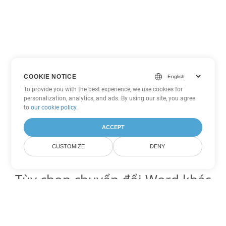
COOKIE NOTICE
To provide you with the best experience, we use cookies for
personalization, analytics, and ads. By using our site, you agree
to
our cookie policy
.
ACCEPT
CUSTOMIZE
DENY
Tùy chọn chuyển đổi Word khác
Chuyển đổi RTF thành DOC
DOC:
Microsoft Word Binary Format