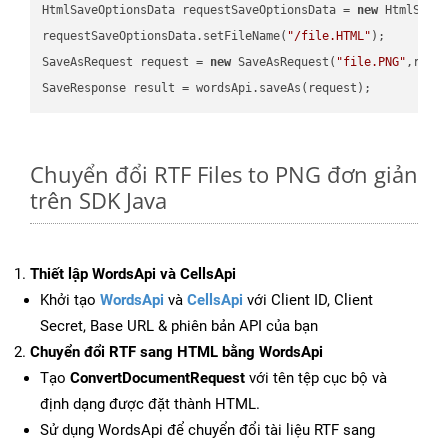
HtmlSaveOptionsData requestSaveOptionsData = 
new
 HtmlSaveO
requestSaveOptionsData.setFileName(
"/file.HTML"
);

SaveAsRequest request = 
new
 SaveAsRequest(
"file.PNG"
,requ
Chuyển đổi RTF Files to PNG đơn giản
trên SDK Java
Thiết lập WordsApi và CellsApi
Khởi tạo
WordsApi
và
CellsApi
với Client ID, Client
Secret, Base URL & phiên bản API của bạn
Chuyển đổi RTF sang HTML bằng WordsApi
Tạo
ConvertDocumentRequest
với tên tệp cục bộ và
định dạng được đặt thành HTML.
Sử dụng WordsApi để chuyển đổi tài liệu RTF sang