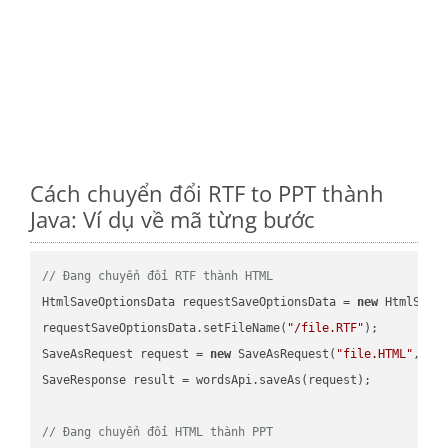
Cách chuyển đổi RTF to PPT thành
Java: Ví dụ về mã từng bước
// Đang chuyển đổi RTF thành HTML
HtmlSaveOptionsData requestSaveOptionsData = 
new
 HtmlSaveO
requestSaveOptionsData.setFileName(
"/file.RTF"
);

SaveAsRequest request = 
new
 SaveAsRequest(
"file.HTML"
,req
SaveResponse result = wordsApi.saveAs(request);

// Đang chuyển đổi HTML thành PPT