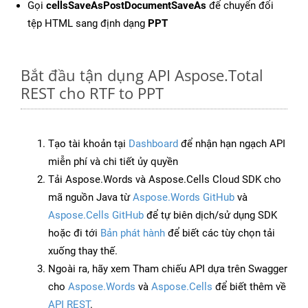
Gọi
cellsSaveAsPostDocumentSaveAs
để chuyển đổi
tệp HTML sang định dạng
PPT
Bắt đầu tận dụng API Aspose.Total
REST cho RTF to PPT
Tạo tài khoản tại
Dashboard
để nhận hạn ngạch API
miễn phí và chi tiết ủy quyền
Tải Aspose.Words và Aspose.Cells Cloud SDK cho
mã nguồn Java từ
Aspose.Words GitHub
và
Aspose.Cells GitHub
để tự biên dịch/sử dụng SDK
hoặc đi tới
Bản phát hành
để biết các tùy chọn tải
xuống thay thế.
Ngoài ra, hãy xem Tham chiếu API dựa trên Swagger
cho
Aspose.Words
và
Aspose.Cells
để biết thêm về
API REST
.