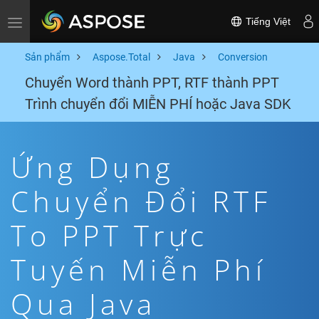
Tiếng Việt
Toggle navigation
Sản phẩm
Aspose.Total
Java
Conversion
Chuyển Word thành PPT, RTF thành PPT
Trình chuyển đổi MIỄN PHÍ hoặc Java SDK
Ứng Dụng
Chuyển Đổi RTF
To PPT Trực
Tuyến Miễn Phí
Qua Java