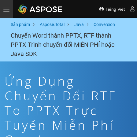
Tiếng Việt
Toggle navigation
Sản phẩm
Aspose.Total
Java
Conversion
Chuyển Word thành PPTX, RTF thành
PPTX Trình chuyển đổi MIỄN PHÍ hoặc
Java SDK
Ứng Dụng
Chuyển Đổi RTF
To PPTX Trực
Tuyến Miễn Phí