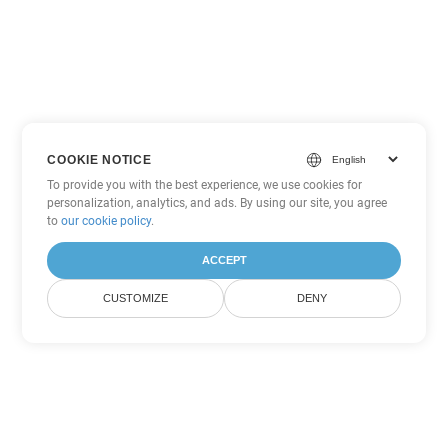
COOKIE NOTICE
To provide you with the best experience, we use cookies for
personalization, analytics, and ads. By using our site, you agree
to
our cookie policy
.
ACCEPT
CUSTOMIZE
DENY
Tùy chọn chuyển đổi Word khác
Chuyển đổi RTF thành DOC