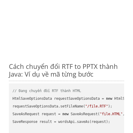
Cách chuyển đổi RTF to PPTX thành
Java: Ví dụ về mã từng bước
// Đang chuyển đổi RTF thành HTML
HtmlSaveOptionsData requestSaveOptionsData = 
new
 HtmlSaveO
requestSaveOptionsData.setFileName(
"/file.RTF"
);

SaveAsRequest request = 
new
 SaveAsRequest(
"file.HTML"
,req
SaveResponse result = wordsApi.saveAs(request);
