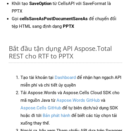
Khởi tạo
SaveOption
từ CellsAPI với SaveFormat là
PPTX
Gọi
cellsSaveAsPostDocumentSaveAs
để chuyển đổi
tệp HTML sang định dạng
PPTX
Bắt đầu tận dụng API Aspose.Total
REST cho RTF to PPTX
Tạo tài khoản tại
Dashboard
để nhận hạn ngạch API
miễn phí và chi tiết ủy quyền
Tải Aspose.Words và Aspose.Cells Cloud SDK cho
mã nguồn Java từ
Aspose.Words GitHub
và
Aspose.Cells GitHub
để tự biên dịch/sử dụng SDK
hoặc đi tới
Bản phát hành
để biết các tùy chọn tải
xuống thay thế.
Ngoài ra, hãy xem Tham chiếu API dựa trên Swagger