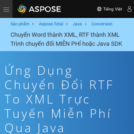
Tiếng Việt
Toggle navigation
Sản phẩm
Aspose.Total
Java
Conversion
Chuyển Word thành XML, RTF thành XML
Trình chuyển đổi MIỄN PHÍ hoặc Java SDK
Ứng Dụng
Chuyển Đổi RTF
To XML Trực
Tuyến Miễn Phí
Qua Java