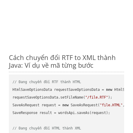
Cách chuyển đổi RTF to XML thành
Java: Ví dụ về mã từng bước
// Đang chuyển đổi RTF thành HTML
HtmlSaveOptionsData requestSaveOptionsData = 
new
 HtmlSaveO
requestSaveOptionsData.setFileName(
"/file.RTF"
);

SaveAsRequest request = 
new
 SaveAsRequest(
"file.HTML"
,req
SaveResponse result = wordsApi.saveAs(request);

// Đang chuyển đổi HTML thành XML