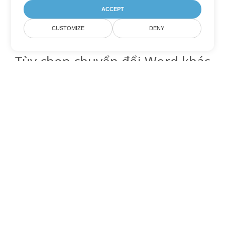
ACCEPT
CUSTOMIZE
DENY
Tùy chọn chuyển đổi Word khác
Chuyển đổi RTF thành DOC
DOC:
Microsoft Word Binary Format
Chuyển đổi RTF thành DOT
DOT:
Microsoft Word Template Files
Chuyển đổi RTF thành DOCX
DOCX:
Office 2007+ Word Document
Chuyển đổi RTF thành DOCM
DOCM:
Microsoft Word 2007 Marco File