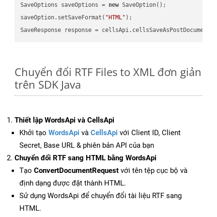
SaveOptions saveOptions = 
new
 SaveOption();

saveOption.setSaveFormat(
"HTML"
);

SaveResponse response = cellsApi.cellsSaveAsPostDocumentS
Chuyển đổi RTF Files to XML đơn giản
trên SDK Java
Thiết lập WordsApi và CellsApi
Khởi tạo
WordsApi
và
CellsApi
với Client ID, Client
Secret, Base URL & phiên bản API của bạn
Chuyển đổi RTF sang HTML bằng WordsApi
Tạo
ConvertDocumentRequest
với tên tệp cục bộ và
định dạng được đặt thành HTML.
Sử dụng WordsApi để chuyển đổi tài liệu RTF sang
HTML.