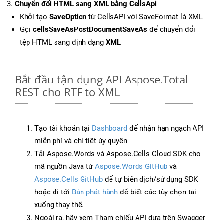
Chuyển đổi HTML sang XML bằng CellsApi
Khởi tạo
SaveOption
từ CellsAPI với SaveFormat là XML
Gọi
cellsSaveAsPostDocumentSaveAs
để chuyển đổi
tệp HTML sang định dạng
XML
Bắt đầu tận dụng API Aspose.Total
REST cho RTF to XML
Tạo tài khoản tại
Dashboard
để nhận hạn ngạch API
miễn phí và chi tiết ủy quyền
Tải Aspose.Words và Aspose.Cells Cloud SDK cho
mã nguồn Java từ
Aspose.Words GitHub
và
Aspose.Cells GitHub
để tự biên dịch/sử dụng SDK
hoặc đi tới
Bản phát hành
để biết các tùy chọn tải
xuống thay thế.
Ngoài ra, hãy xem Tham chiếu API dựa trên Swagger