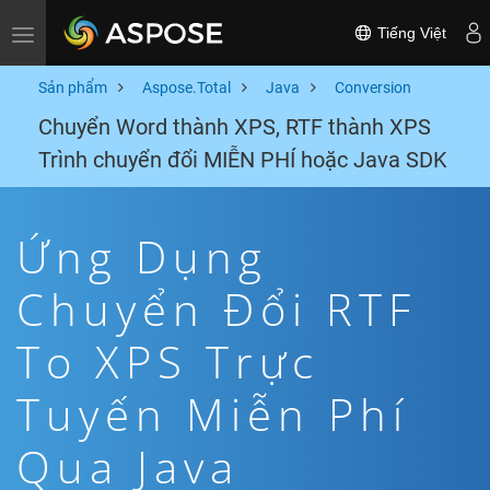
Tiếng Việt
Toggle navigation
Sản phẩm
Aspose.Total
Java
Conversion
Chuyển Word thành XPS, RTF thành XPS
Trình chuyển đổi MIỄN PHÍ hoặc Java SDK
Ứng Dụng
Chuyển Đổi RTF
To XPS Trực
Tuyến Miễn Phí
Qua Java