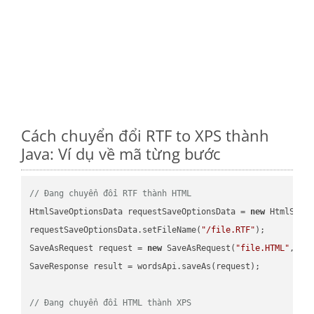
Cách chuyển đổi RTF to XPS thành
Java: Ví dụ về mã từng bước
// Đang chuyển đổi RTF thành HTML
HtmlSaveOptionsData requestSaveOptionsData = 
new
 HtmlSaveO
requestSaveOptionsData.setFileName(
"/file.RTF"
);

SaveAsRequest request = 
new
 SaveAsRequest(
"file.HTML"
,req
SaveResponse result = wordsApi.saveAs(request);

// Đang chuyển đổi HTML thành XPS