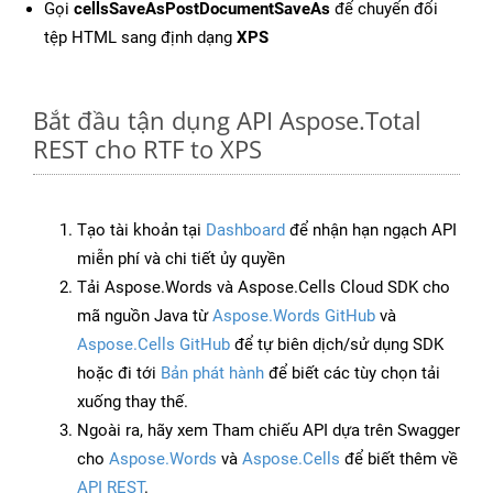
Gọi
cellsSaveAsPostDocumentSaveAs
để chuyển đổi
tệp HTML sang định dạng
XPS
Bắt đầu tận dụng API Aspose.Total
REST cho RTF to XPS
Tạo tài khoản tại
Dashboard
để nhận hạn ngạch API
miễn phí và chi tiết ủy quyền
Tải Aspose.Words và Aspose.Cells Cloud SDK cho
mã nguồn Java từ
Aspose.Words GitHub
và
Aspose.Cells GitHub
để tự biên dịch/sử dụng SDK
hoặc đi tới
Bản phát hành
để biết các tùy chọn tải
xuống thay thế.
Ngoài ra, hãy xem Tham chiếu API dựa trên Swagger
cho
Aspose.Words
và
Aspose.Cells
để biết thêm về
API REST
.