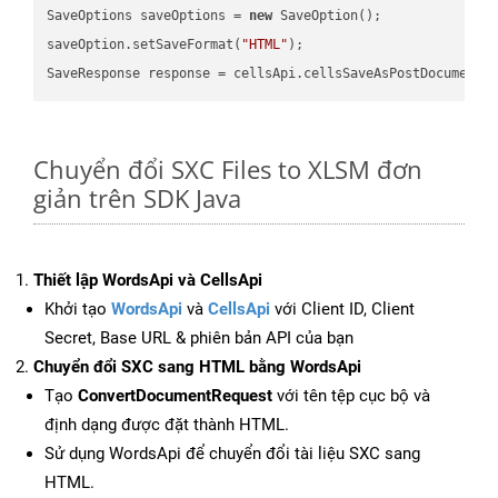
SaveOptions saveOptions = 
new
 SaveOption();

saveOption.setSaveFormat(
"HTML"
);

SaveResponse response = cellsApi.cellsSaveAsPostDocumentS
Chuyển đổi SXC Files to XLSM đơn
giản trên SDK Java
Thiết lập WordsApi và CellsApi
Khởi tạo
WordsApi
và
CellsApi
với Client ID, Client
Secret, Base URL & phiên bản API của bạn
Chuyển đổi SXC sang HTML bằng WordsApi
Tạo
ConvertDocumentRequest
với tên tệp cục bộ và
định dạng được đặt thành HTML.
Sử dụng WordsApi để chuyển đổi tài liệu SXC sang
HTML.