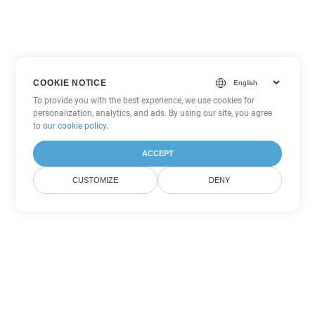
COOKIE NOTICE
To provide you with the best experience, we use cookies for
personalization, analytics, and ads. By using our site, you agree
to
our cookie policy
.
ACCEPT
CUSTOMIZE
DENY
Tùy chọn chuyển đổi Excel khác
Chuyển đổi SXC thành DOC
DOC:
Microsoft Word Binary Format