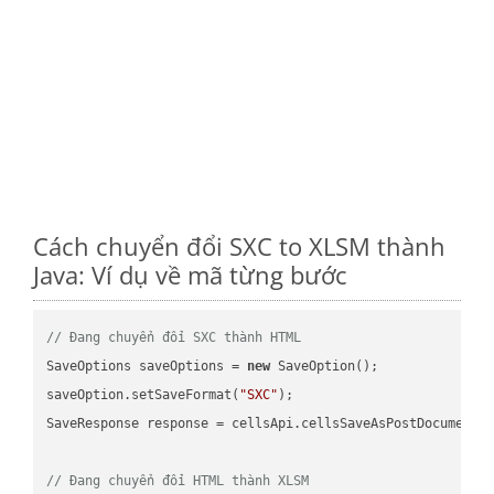
Cách chuyển đổi SXC to XLSM thành
Java: Ví dụ về mã từng bước
// Đang chuyển đổi SXC thành HTML
SaveOptions saveOptions = 
new
 SaveOption();

saveOption.setSaveFormat(
"SXC"
);

SaveResponse response = cellsApi.cellsSaveAsPostDocumentS
// Đang chuyển đổi HTML thành XLSM