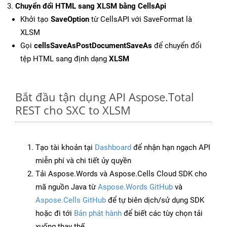
Chuyển đổi HTML sang XLSM bằng CellsApi
Khởi tạo
SaveOption
từ CellsAPI với SaveFormat là
XLSM
Gọi
cellsSaveAsPostDocumentSaveAs
để chuyển đổi
tệp HTML sang định dạng
XLSM
Bắt đầu tận dụng API Aspose.Total
REST cho SXC to XLSM
Tạo tài khoản tại
Dashboard
để nhận hạn ngạch API
miễn phí và chi tiết ủy quyền
Tải Aspose.Words và Aspose.Cells Cloud SDK cho
mã nguồn Java từ
Aspose.Words GitHub
và
Aspose.Cells GitHub
để tự biên dịch/sử dụng SDK
hoặc đi tới
Bản phát hành
để biết các tùy chọn tải
xuống thay thế.