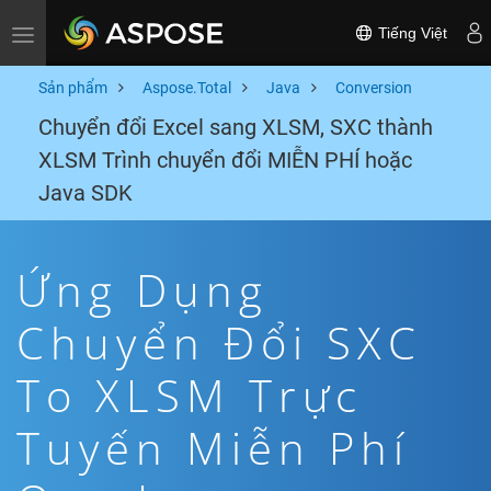
Tiếng Việt
Toggle navigation
Sản phẩm
Aspose.Total
Java
Conversion
Chuyển đổi Excel sang XLSM, SXC thành
XLSM Trình chuyển đổi MIỄN PHÍ hoặc
Java SDK
Ứng Dụng
Chuyển Đổi SXC
To XLSM Trực
Tuyến Miễn Phí