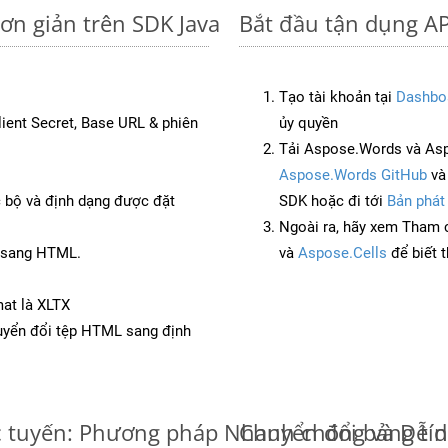
ơn giản trên SDK Java
Bắt đầu tận dụng AP
Tạo tài khoản tại
Dashbo
Client Secret, Base URL & phiên
ủy quyền
Tải Aspose.Words và Asp
Aspose.Words GitHub
v
c bộ và định dạng được đặt
SDK hoặc đi tới
Bản phát
Ngoài ra, hãy xem Tham 
C sang HTML.
và
Aspose.Cells
để biết 
at là XLTX
yển đổi tệp HTML sang định
c tuyến: Phương pháp Nhanh chóng và Dễ 
Chuyển đổi bảng tí