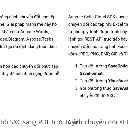
 bằng cách chuyển đổi các tệp
Aspose.Cells Cloud SDK cung c
ẽ. Giải pháp mạnh mẽ này hỗ
chuyển đổi các tệp MS Excel th
al khác như Aspose.Words,
tự như quy trình được trình bày
pose.Diagram, Aspose.Tasks,
lệnh gọi REST API trực tiếp ha
i tệp đa định dạng toàn diện
chuyển đổi các trang tính Exce
gồm JPEG, PNG, BMP, GIF và TI
Tạo đối tượng
SaveOptio
ản hóa các chuyển đổi phức tạp
SaveFormat
.
ch đầy đủ các định dạng được hỗ
Tạo đối tượng
Yêu cầu ch
Gọi phương thức
SaveAs
chuyển đổi từ SXC
đổi SXC sang PDF trực tuyến
Cách chuyển đổi XL