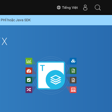
Tiếng Việt
N PHÍ hoặc Java SDK
TX