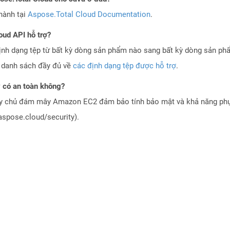
hành tại
Aspose.Total Cloud Documentation
.
oud API hỗ trợ?
ịnh dạng tệp từ bất kỳ dòng sản phẩm nào sang bất kỳ dòng sản ph
a danh sách đầy đủ về
các định dạng tệp được hỗ trợ
.
 có an toàn không?
áy chủ đám mây Amazon EC2 đảm bảo tính bảo mật và khả năng phục
aspose.cloud/security).