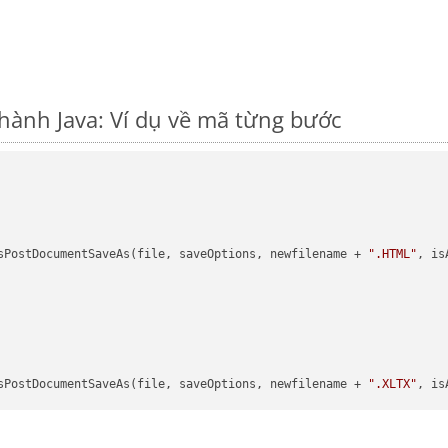
hành Java: Ví dụ về mã từng bước
sPostDocumentSaveAs(file, saveOptions, newfilename + 
".HTML"
, is
sPostDocumentSaveAs(file, saveOptions, newfilename + 
".XLTX"
, is