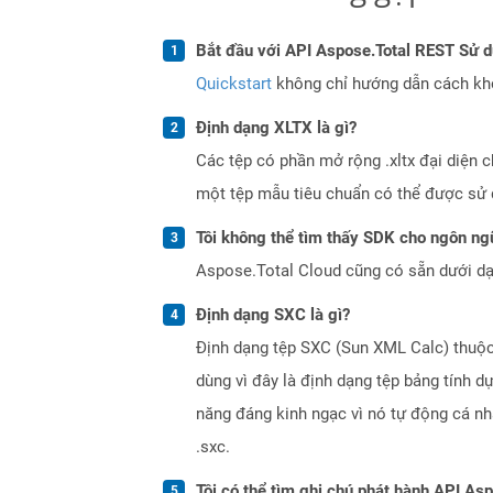
Bắt đầu với API Aspose.Total REST Sử 
Quickstart
không chỉ hướng dẫn cách khởi
Định dạng XLTX là gì?
Các tệp có phần mở rộng .xltx đại diện
một tệp mẫu tiêu chuẩn có thể được sử d
Tôi không thể tìm thấy SDK cho ngôn ngữ
Aspose.Total Cloud cũng có sẵn dưới dạ
Định dạng SXC là gì?
Định dạng tệp SXC (Sun XML Calc) thuộc
dùng vì đây là định dạng tệp bảng tính d
năng đáng kinh ngạc vì nó tự động cá n
.sxc.
Tôi có thể tìm ghi chú phát hành API As