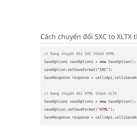
Cách chuyển đổi SXC to XLTX t
// Đang chuyển đổi SXC thành HTML
SaveOptions saveOptions = 
new
 SaveOption();

saveOption.setSaveFormat(
"SXC"
);

SaveResponse response = cellsApi.cellsSaveA
// Đang chuyển đổi HTML thành XLTX
SaveOptions saveOptions = 
new
 SaveOption();

saveOption.setSaveFormat(
"HTML"
);

SaveResponse response = cellsApi.cellsSaveA