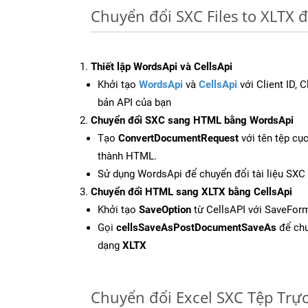
Chuyển đổi SXC Files to XLTX đ
Thiết lập WordsApi và CellsApi
Khởi tạo
WordsApi
và
CellsApi
với Client ID, 
bản API của bạn
Chuyển đổi SXC sang HTML bằng WordsApi
Tạo
ConvertDocumentRequest
với tên tệp cụ
thành HTML.
Sử dụng WordsApi để chuyển đổi tài liệu SX
Chuyển đổi HTML sang XLTX bằng CellsApi
Khởi tạo
SaveOption
từ CellsAPI với SaveForm
Gọi
cellsSaveAsPostDocumentSaveAs
để chu
dạng
XLTX
Chuyển đổi Excel SXC Tệp Trự