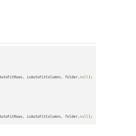
AutoFitRows, isAutoFitColumns, folder,
null
);

AutoFitRows, isAutoFitColumns, folder,
null