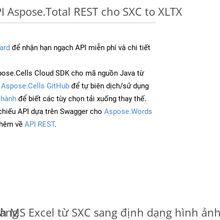
I Aspose.Total REST cho SXC to XLTX
ard
để nhận hạn ngạch API miễn phí và chi tiết
ose.Cells Cloud SDK cho mã nguồn Java từ
à
Aspose.Cells GitHub
để tự biên dịch/sử dụng
 hành
để biết các tùy chọn tải xuống thay thế.
chiếu API dựa trên Swagger cho
Aspose.Words
thêm về
API REST
.
dàng
nh MS Excel từ SXC sang định dạng hình ản