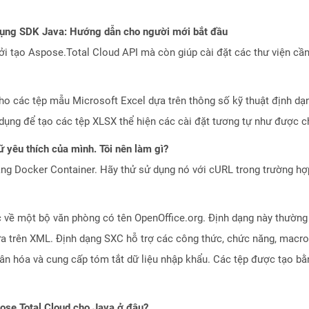
dụng SDK Java: Hướng dẫn cho người mới bắt đầu
 tạo Aspose.Total Cloud API mà còn giúp cài đặt các thư viện cần 
 cho các tệp mẫu Microsoft Excel dựa trên thông số kỹ thuật định 
ụng để tạo các tệp XLSX thể hiện các cài đặt tương tự như được ch
 yêu thích của mình. Tôi nên làm gì?
ng Docker Container. Hãy thử sử dụng nó với cURL trong trường h
 về một bộ văn phòng có tên OpenOffice.org. Định dạng này thường 
ựa trên XML. Định dạng SXC hỗ trợ các công thức, chức năng, macro 
hân hóa và cung cấp tóm tắt dữ liệu nhập khẩu. Các tệp được tạo b
pose.Total Cloud cho Java ở đâu?