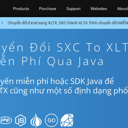
Products
Purchase
Support
Websites
About
Chuyển đổi Excel sang XLTX, SXC thành XLTX Trình chuyển đổi MIỄ
yển Đổi SXC To XL
ễn Phí Qua Java
yến miễn phí hoặc SDK Java để
LTX cũng như một số định dạng phổ