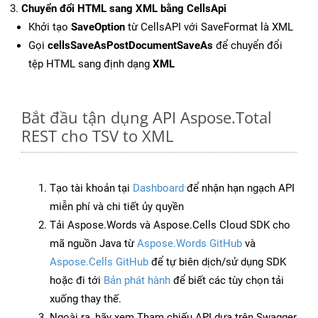
Chuyển đổi HTML sang XML bằng CellsApi
Khởi tạo
SaveOption
từ CellsAPI với SaveFormat là XML
Gọi
cellsSaveAsPostDocumentSaveAs
để chuyển đổi
tệp HTML sang định dạng
XML
Bắt đầu tận dụng API Aspose.Total
REST cho TSV to XML
Tạo tài khoản tại
Dashboard
để nhận hạn ngạch API
miễn phí và chi tiết ủy quyền
Tải Aspose.Words và Aspose.Cells Cloud SDK cho
mã nguồn Java từ
Aspose.Words GitHub
và
Aspose.Cells GitHub
để tự biên dịch/sử dụng SDK
hoặc đi tới
Bản phát hành
để biết các tùy chọn tải
xuống thay thế.
Ngoài ra, hãy xem Tham chiếu API dựa trên Swagger