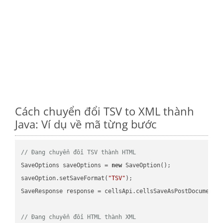
Cách chuyển đổi TSV to XML thành
Java: Ví dụ về mã từng bước
// Đang chuyển đổi TSV thành HTML
SaveOptions saveOptions = 
new
 SaveOption();

saveOption.setSaveFormat(
"TSV"
);

SaveResponse response = cellsApi.cellsSaveAsPostDocumentS
// Đang chuyển đổi HTML thành XML