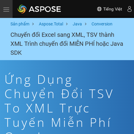
Tiếng Việt
Toggle navigation
Sản phẩm
Aspose.Total
Java
Conversion
Chuyển đổi Excel sang XML, TSV thành
XML Trình chuyển đổi MIỄN PHÍ hoặc Java
SDK
Ứng Dụng
Chuyển Đổi TSV
To XML Trực
Tuyến Miễn Phí