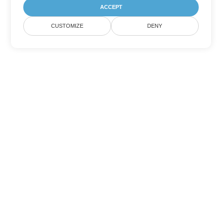
ACCEPT
CUSTOMIZE
DENY
Tùy chọn chuyển đổi Excel khác
Chuyển đổi TSV thành DOC
DOC:
Microsoft Word Binary Format
Chuyển đổi TSV thành DOT
DOT:
Microsoft Word Template Files
Chuyển đổi TSV thành DOCX
DOCX:
Office 2007+ Word Document
Chuyển đổi TSV thành DOCM