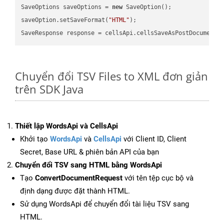
SaveOptions saveOptions = 
new
 SaveOption();

saveOption.setSaveFormat(
"HTML"
);

SaveResponse response = cellsApi.cellsSaveAsPostDocumentS
Chuyển đổi TSV Files to XML đơn giản
trên SDK Java
Thiết lập WordsApi và CellsApi
Khởi tạo
WordsApi
và
CellsApi
với Client ID, Client
Secret, Base URL & phiên bản API của bạn
Chuyển đổi TSV sang HTML bằng WordsApi
Tạo
ConvertDocumentRequest
với tên tệp cục bộ và
định dạng được đặt thành HTML.
Sử dụng WordsApi để chuyển đổi tài liệu TSV sang
HTML.