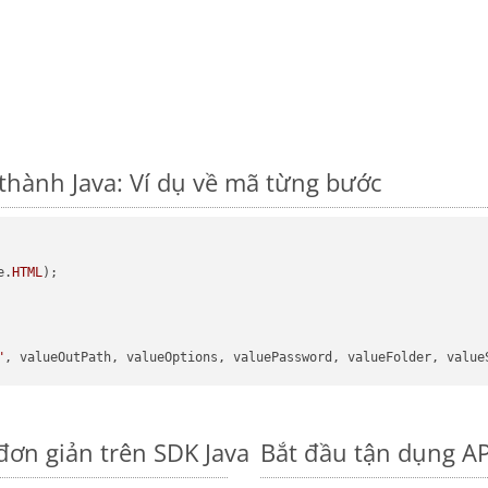
thành Java: Ví dụ về mã từng bước
e.
HTML
);

"
đơn giản trên SDK Java
Bắt đầu tận dụng AP