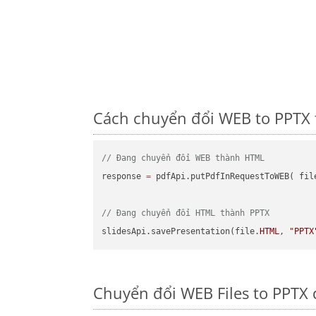
Cách chuyển đổi WEB to PPTX 
// Đang chuyển đổi WEB thành HTML
response 
=
 pdfApi.putPdfInRequestToWEB( fil
// Đang chuyển đổi HTML thành PPTX
slidesApi.savePresentation(file.
HTML
, 
"PPTX
Chuyển đổi WEB Files to PPTX 