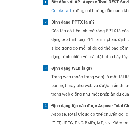
Bắt đầu với API Aspose.Total REST Sử 
Quickstart
không chỉ hướng dẫn cách khởi
Định dạng PPTX là gì?
Các tệp có tiện ích mở rộng PPTX là các
dạng tệp trình bày PPT là nhị phân, địn
slide trong đó mỗi slide có thể bao gồm 
dạng trình chiếu với cài đặt trình bày tùy
Định dạng WEB là gì?
Trang web (hoặc trang web) là một tài li
bởi một máy chủ web và được hiển thị tr
trang web giống như một phép ẩn dụ của
Định dạng tệp nào được Aspose.Total Cl
Aspose.Total Cloud có thể chuyển đổi đ
(TIFF, JPEG, PNG BMP), MD, v.v. Kiểm tr