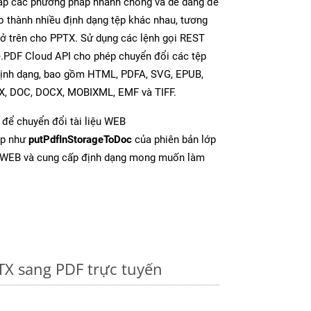
p các phương pháp nhanh chóng và dễ dàng để
o thành nhiều định dạng tệp khác nhau, tương
y ở trên cho PPTX. Sử dụng các lệnh gọi REST
e.PDF Cloud API cho phép chuyển đổi các tệp
định dạng, bao gồm HTML, PDFA, SVG, EPUB,
TX, DOC, DOCX, MOBIXML, EMF và TIFF.
để chuyển đổi tài liệu WEB
ợp như
putPdfInStorageToDoc
của phiên bản lớp
ừ WEB và cung cấp định dạng mong muốn làm
TX sang PDF trực tuyến