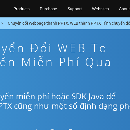
Products
Purchase
Support
Websites
About
Chuyển đổi Webpage thành PPTX, WEB thành PPTX Trình chuyển đổ
yển Đổi WEB To
yến Miễn Phí Qua
yến miễn phí hoặc SDK Java để
PTX cũng như một số định dạng ph