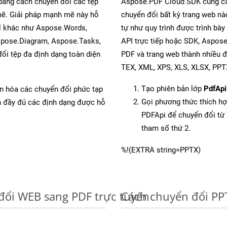
 bằng cách chuyển đổi các tệp
Aspose.PDF Cloud SDK cung cấ
. Giải pháp mạnh mẽ này hỗ
chuyển đổi bất kỳ trang web nà
al khác như Aspose.Words,
tự như quy trình được trình bà
spose.Diagram, Aspose.Tasks,
API trực tiếp hoặc SDK, Aspos
i tệp đa định dạng toàn diện
PDF và trang web thành nhiều 
TEX, XML, XPS, XLS, XLSX, PP
Tạo phiên bản lớp
PdfApi
ản hóa các chuyển đổi phức tạp
Gọi phương thức thích h
ch đầy đủ các định dạng được hỗ
PDFApi để chuyển đổi t
tham số thứ 2.
%!(EXTRA string=PPTX)
đổi WEB sang PDF trực tuyến
Cách chuyển đổi PP