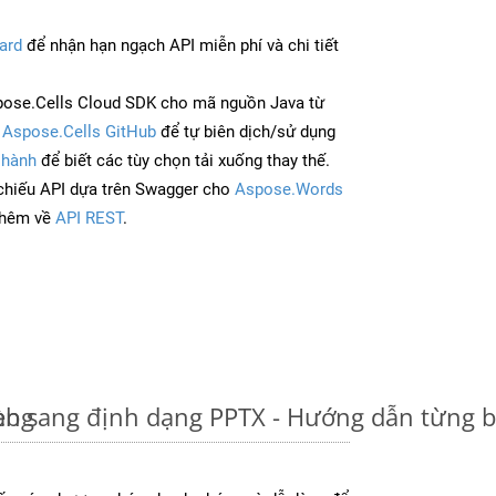
ard
để nhận hạn ngạch API miễn phí và chi tiết
ose.Cells Cloud SDK cho mã nguồn Java từ
à
Aspose.Cells GitHub
để tự biên dịch/sử dụng
 hành
để biết các tùy chọn tải xuống thay thế.
chiếu API dựa trên Swagger cho
Aspose.Words
thêm về
API REST
.
àng
eb sang định dạng PPTX - Hướng dẫn từng 