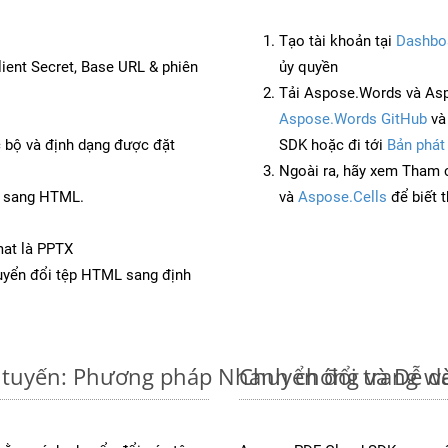
Tạo tài khoản tại
Dashbo
Client Secret, Base URL & phiên
ủy quyền
Tải Aspose.Words và Asp
Aspose.Words GitHub
v
c bộ và định dạng được đặt
SDK hoặc đi tới
Bản phát
Ngoài ra, hãy xem Tham 
B sang HTML.
và
Aspose.Cells
để biết 
mat là PPTX
yển đổi tệp HTML sang định
 tuyến: Phương pháp Nhanh chóng và Dễ d
Chuyển đổi trang w