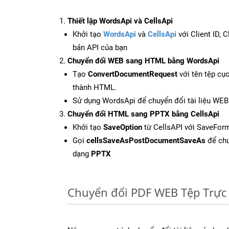
Thiết lập WordsApi và CellsApi
Khởi tạo
WordsApi
và
CellsApi
với Client ID, 
bản API của bạn
Chuyển đổi WEB sang HTML bằng WordsApi
Tạo
ConvertDocumentRequest
với tên tệp cụ
thành HTML.
Sử dụng WordsApi để chuyển đổi tài liệu WE
Chuyển đổi HTML sang PPTX bằng CellsApi
Khởi tạo
SaveOption
từ CellsAPI với SaveFor
Gọi
cellsSaveAsPostDocumentSaveAs
để chu
dạng
PPTX
Chuyển đổi PDF WEB Tệp Trực