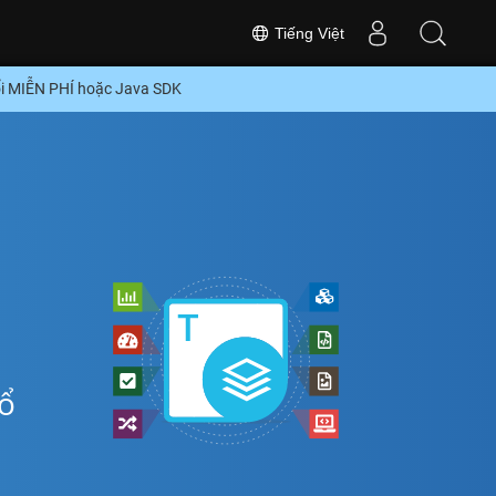
Tiếng Việt
i MIỄN PHÍ hoặc Java SDK
ổ