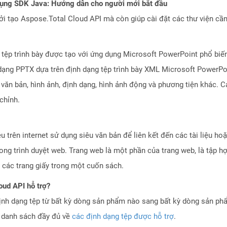
dụng SDK Java: Hướng dẫn cho người mới bắt đầu
 tạo Aspose.Total Cloud API mà còn giúp cài đặt các thư viện cần 
 tệp trình bày được tạo với ứng dụng Microsoft PowerPoint phổ biế
h dạng PPTX dựa trên định dạng tệp trình bày XML Microsoft PowerPo
văn bản, hình ảnh, định dạng, hình ảnh động và phương tiện khác. C
 chỉnh.
ệu trên internet sử dụng siêu văn bản để liên kết đến các tài liệu 
ong trình duyệt web. Trang web là một phần của trang web, là tập h
 các trang giấy trong một cuốn sách.
oud API hỗ trợ?
ịnh dạng tệp từ bất kỳ dòng sản phẩm nào sang bất kỳ dòng sản ph
a danh sách đầy đủ về
các định dạng tệp được hỗ trợ
.