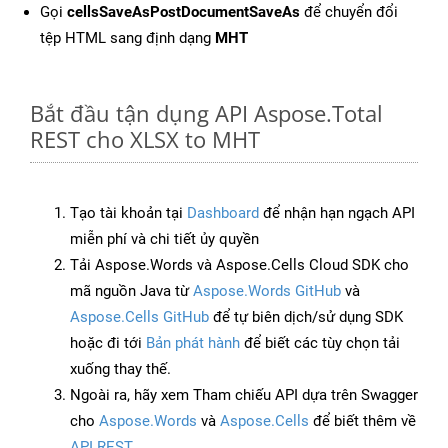
Gọi
cellsSaveAsPostDocumentSaveAs
để chuyển đổi
tệp HTML sang định dạng
MHT
Bắt đầu tận dụng API Aspose.Total
REST cho XLSX to MHT
Tạo tài khoản tại
Dashboard
để nhận hạn ngạch API
miễn phí và chi tiết ủy quyền
Tải Aspose.Words và Aspose.Cells Cloud SDK cho
mã nguồn Java từ
Aspose.Words GitHub
và
Aspose.Cells GitHub
để tự biên dịch/sử dụng SDK
hoặc đi tới
Bản phát hành
để biết các tùy chọn tải
xuống thay thế.
Ngoài ra, hãy xem Tham chiếu API dựa trên Swagger
cho
Aspose.Words
và
Aspose.Cells
để biết thêm về
API REST
.