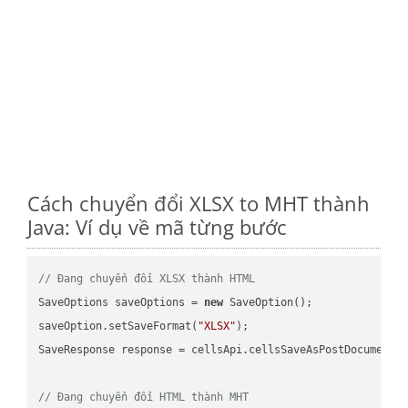
Cách chuyển đổi XLSX to MHT thành
Java: Ví dụ về mã từng bước
// Đang chuyển đổi XLSX thành HTML
SaveOptions saveOptions = 
new
 SaveOption();

saveOption.setSaveFormat(
"XLSX"
);

SaveResponse response = cellsApi.cellsSaveAsPostDocumentS
// Đang chuyển đổi HTML thành MHT