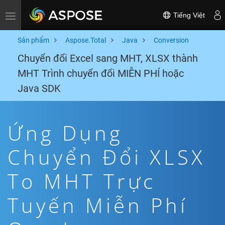
Tiếng Việt
Toggle navigation
Sản phẩm
Aspose.Total
Java
Conversion
Chuyển đổi Excel sang MHT, XLSX thành
MHT Trình chuyển đổi MIỄN PHÍ hoặc
Java SDK
Ứng Dụng
Chuyển Đổi XLSX
To MHT Trực
Tuyến Miễn Phí