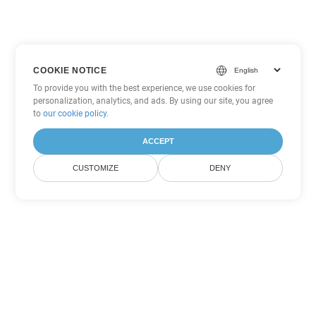
COOKIE NOTICE
To provide you with the best experience, we use cookies for
personalization, analytics, and ads. By using our site, you agree
to
our cookie policy
.
ACCEPT
CUSTOMIZE
DENY
Tùy chọn chuyển đổi Excel khác
Chuyển đổi XLSX thành DOC
DOC:
Microsoft Word Binary Format