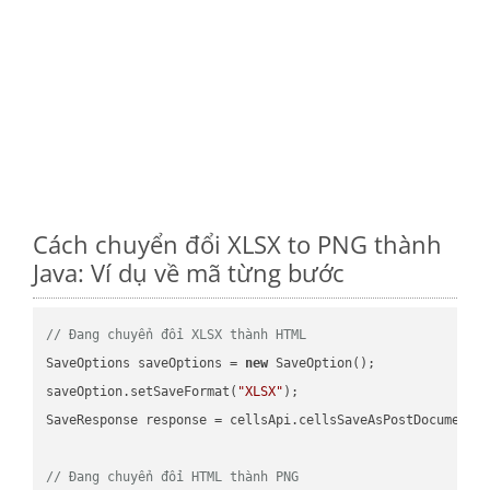
Cách chuyển đổi XLSX to PNG thành
Java: Ví dụ về mã từng bước
// Đang chuyển đổi XLSX thành HTML
SaveOptions saveOptions = 
new
 SaveOption();

saveOption.setSaveFormat(
"XLSX"
);

SaveResponse response = cellsApi.cellsSaveAsPostDocumentS
// Đang chuyển đổi HTML thành PNG