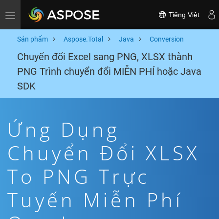
Tiếng Việt
Toggle navigation
Sản phẩm
Aspose.Total
Java
Conversion
Chuyển đổi Excel sang PNG, XLSX thành
PNG Trình chuyển đổi MIỄN PHÍ hoặc Java
SDK
Ứng Dụng
Chuyển Đổi XLSX
To PNG Trực
Tuyến Miễn Phí