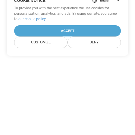
COOKIE NOTICE
To provide you with the best experience, we use cookies for
personalization, analytics, and ads. By using our site, you agree
to
our cookie policy
.
ACCEPT
CUSTOMIZE
DENY
Tùy chọn chuyển đổi Excel khác
Chuyển đổi XLSX thành DOC
DOC:
Microsoft Word Binary Format
Chuyển đổi XLSX thành DOT
DOT:
Microsoft Word Template Files
Chuyển đổi XLSX thành DOCX