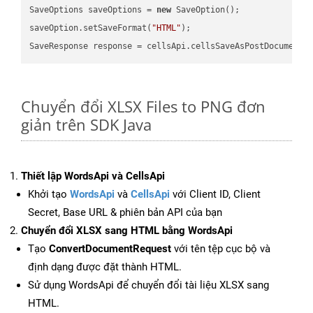
SaveOptions saveOptions = 
new
 SaveOption();

saveOption.setSaveFormat(
"HTML"
);

SaveResponse response = cellsApi.cellsSaveAsPostDocumentS
Chuyển đổi XLSX Files to PNG đơn
giản trên SDK Java
Thiết lập WordsApi và CellsApi
Khởi tạo
WordsApi
và
CellsApi
với Client ID, Client
Secret, Base URL & phiên bản API của bạn
Chuyển đổi XLSX sang HTML bằng WordsApi
Tạo
ConvertDocumentRequest
với tên tệp cục bộ và
định dạng được đặt thành HTML.
Sử dụng WordsApi để chuyển đổi tài liệu XLSX sang
HTML.