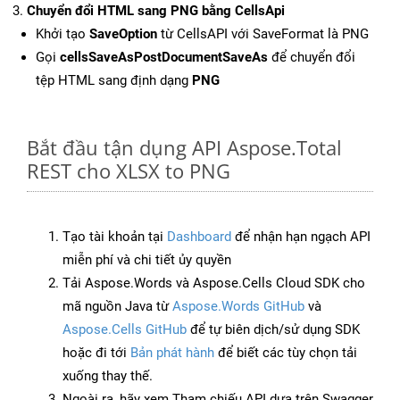
Chuyển đổi HTML sang PNG bằng CellsApi
Khởi tạo
SaveOption
từ CellsAPI với SaveFormat là PNG
Gọi
cellsSaveAsPostDocumentSaveAs
để chuyển đổi
tệp HTML sang định dạng
PNG
Bắt đầu tận dụng API Aspose.Total
REST cho XLSX to PNG
Tạo tài khoản tại
Dashboard
để nhận hạn ngạch API
miễn phí và chi tiết ủy quyền
Tải Aspose.Words và Aspose.Cells Cloud SDK cho
mã nguồn Java từ
Aspose.Words GitHub
và
Aspose.Cells GitHub
để tự biên dịch/sử dụng SDK
hoặc đi tới
Bản phát hành
để biết các tùy chọn tải
xuống thay thế.
Ngoài ra, hãy xem Tham chiếu API dựa trên Swagger