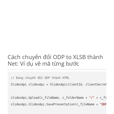
Cách chuyển đổi ODP to XLSB thành
Net: Ví dụ về mã từng bước
// Đang chuyển đổi ODP thành HTML
SlidesApi slidesApi = SlidesApi(clientId, clientSecret);

slidesApi.Upload(c_fileName, c_folderName + 
"/"
 + c_fileNa
slidesApi.SlidesApi.SavePresentation(c_fileName + 
"ODP"
, 