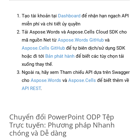
Tạo tài khoản tại
Dashboard
để nhận hạn ngạch API
miễn phí và chi tiết ủy quyền
Tải Aspose.Words và Aspose.Cells Cloud SDK cho
mã nguồn Net từ
Aspose.Words GitHub
và
Aspose.Cells GitHub
để tự biên dịch/sử dụng SDK
hoặc đi tới
Bản phát hành
để biết các tùy chọn tải
xuống thay thế.
Ngoài ra, hãy xem Tham chiếu API dựa trên Swagger
cho
Aspose.Words
và
Aspose.Cells
để biết thêm về
API REST
.
Chuyển đổi PowerPoint ODP Tệp
Trực tuyến: Phương pháp Nhanh
chóng và Dễ dàng