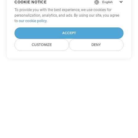
COOKIE NOTICE
To provide you with the best experience, we use cookies for
personalization, analytics, and ads. By using our site, you agree
to
our cookie policy
.
ACCEPT
CUSTOMIZE
DENY
Tùy chọn chuyển đổi
PowerPoint khác
Chuyển đổi ODP thành DOC
DOC:
Microsoft Word Binary Format
Chuyển đổi ODP thành DOT
DOT:
Microsoft Word Template Files