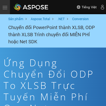
Tiếng Việt
Toggle navigation
Sản phẩm
Aspose.Total
.NET
Conversion
Chuyển đổi PowerPoint thành XLSB, ODP
thành XLSB Trình chuyển đổi MIỄN PHÍ
hoặc Net SDK
Ứng Dụng
Chuyển Đổi ODP
To XLSB Trực
Tuyến Miễn Phí