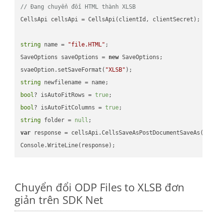
// Đang chuyển đổi HTML thành XLSB
CellsApi cellsApi = CellsApi(clientId, clientSecret);

string
 name = 
"file.HTML"
;

SaveOptions saveOptions = 
new
 SaveOptions;

svaeOption.setSaveFormat(
"XLSB"
string
bool
? isAutoFitRows = 
true
bool
? isAutoFitColumns = 
true
string
 folder = 
null
var
 response = cellsApi.CellsSaveAsPostDocumentSaveAs(name
Chuyển đổi ODP Files to XLSB đơn
giản trên SDK Net