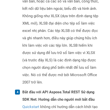
văn bản, hoặc cả các số và văn bản, công thức,
kết nối dữ liệu bên ngoài, biểu đồ và hình ảnh.
Không giống như XLSX (dựa trên định dạng tệp
XML mở), XLSB đại diện cho tệp sổ làm việc
excel nhị phân. Các tệp XLSB có thể được đọc
và ghi nhanh hơn, điều này giúp chúng hữu ích
khi làm việc với các tệp lớn. XLSB hiếm khi
được sử dụng để lưu trữ sổ làm việc vì XLSX
(và trước đây XLS) là các định dạng tệp được
chọn người dùng phổ biến nhất để lưu sổ làm
việc. Nó có thể được mở bởi Microsoft Office
2007 trở lên.
Bắt đầu với API Aspose.Total REST Sử dụng
SDK Net: Hướng dẫn cho người mới bắt đầu
Quickstart
không chỉ hướng dẫn cách khởi tạo