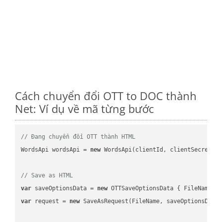
Cách chuyển đổi OTT to DOC thành
Net: Ví dụ về mã từng bước
// Đang chuyển đổi OTT thành HTML
WordsApi wordsApi = 
new
 WordsApi(clientId, clientSecret);

// Save as HTML
var
 saveOptionsData = 
new
 OTTSaveOptionsData { FileName =
var
 request = 
new
 SaveAsRequest(FileName, saveOptionsData)