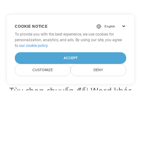
COOKIE NOTICE
To provide you with the best experience, we use cookies for
personalization, analytics, and ads. By using our site, you agree
to
our cookie policy
.
ACCEPT
CUSTOMIZE
DENY
Tùy chọn chuyển đổi Word khác
Chuyển đổi OTT thành DOC
DOC:
Microsoft Word Binary Format
Chuyển đổi OTT thành DOT