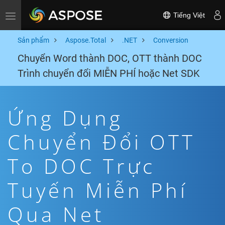
Tiếng Việt
Toggle navigation
Sản phẩm
Aspose.Total
.NET
Conversion
Chuyển Word thành DOC, OTT thành DOC
Trình chuyển đổi MIỄN PHÍ hoặc Net SDK
Ứng Dụng
Chuyển Đổi OTT
To DOC Trực
Tuyến Miễn Phí
Qua Net