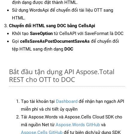
định dạng được đặt thành HTML.
Sử dụng WordsApi để chuyển đổi tài liệu OTT sang
HTML.
Chuyển đổi HTML sang DOC bằng CellsApi
Khởi tạo
SaveOption
từ CellsAPI với SaveFormat là DOC
Gọi
cellsSaveAsPostDocumentSaveAs
để chuyển đổi
tệp HTML sang định dạng
DOC
Bắt đầu tận dụng API Aspose.Total
REST cho OTT to DOC
Tạo tài khoản tại
Dashboard
để nhận hạn ngạch API
miễn phí và chi tiết ủy quyền
Tải Aspose.Words và Aspose.Cells Cloud SDK cho
mã nguồn Net từ
Aspose.Words GitHub
và
Aspose.Cells GitHub
để tự biên dịch/sử dụng SDK