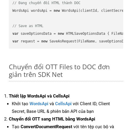
// Đang chuyển đổi HTML thành DOC
WordsApi wordsApi = 
new
 WordsApi(clientId, clientSecret);

// Save as HTML
var
 saveOptionsData = 
new
 HTMLSaveOptionsData { FileName 
var
 request = 
new
Chuyển đổi OTT Files to DOC đơn
giản trên SDK Net
Thiết lập WordsApi và CellsApi
Khởi tạo
WordsApi
và
CellsApi
với Client ID, Client
Secret, Base URL & phiên bản API của bạn
Chuyển đổi OTT sang HTML bằng WordsApi
Tạo
ConvertDocumentRequest
với tên tệp cục bộ và