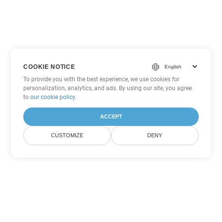
COOKIE NOTICE
To provide you with the best experience, we use cookies for
personalization, analytics, and ads. By using our site, you agree
to
our cookie policy
.
ACCEPT
CUSTOMIZE
DENY
Tùy chọn chuyển đổi Word khác
Chuyển đổi OTT thành DOC