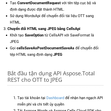
Tạo
ConvertDocumentRequest
với tên tệp cục bộ và
định dạng được đặt thành HTML.
Sử dụng WordsApi để chuyển đổi tài liệu OTT sang
HTML.
Chuyển đổi HTML sang JPEG bằng CellsApi
Khởi tạo
SaveOption
từ CellsAPI với SaveFormat là
JPEG
Gọi
cellsSaveAsPostDocumentSaveAs
để chuyển đổi
tệp HTML sang định dạng
JPEG
Bắt đầu tận dụng API Aspose.Total
REST cho OTT to JPEG
Tạo tài khoản tại
Dashboard
để nhận hạn ngạch API
miễn phí và chi tiết ủy quyền
Tải Aspose.Words và Aspose.Cells Cloud SDK cho