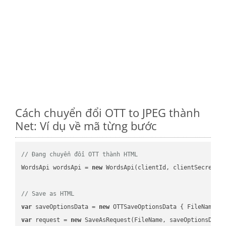
Cách chuyển đổi OTT to JPEG thành
Net: Ví dụ về mã từng bước
// Đang chuyển đổi OTT thành HTML
WordsApi wordsApi = 
new
 WordsApi(clientId, clientSecret);

// Save as HTML
var
 saveOptionsData = 
new
 OTTSaveOptionsData { FileName =
var
 request = 
new
 SaveAsRequest(FileName, saveOptionsData)