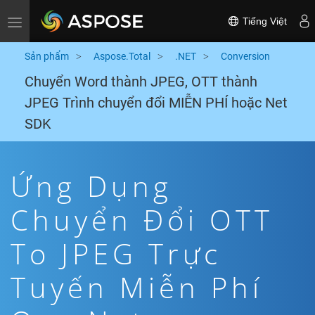
Tiếng Việt
Toggle navigation
Sản phẩm
Aspose.Total
.NET
Conversion
Chuyển Word thành JPEG, OTT thành
JPEG Trình chuyển đổi MIỄN PHÍ hoặc Net
SDK
Ứng Dụng
Chuyển Đổi OTT
To JPEG Trực
Tuyến Miễn Phí