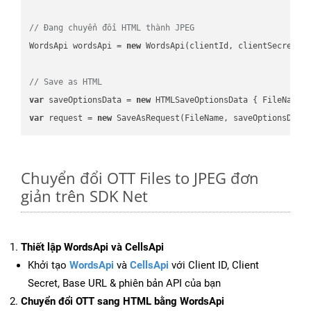
// Đang chuyển đổi HTML thành JPEG
WordsApi wordsApi = 
new
 WordsApi(clientId, clientSecret);

// Save as HTML
var
 saveOptionsData = 
new
 HTMLSaveOptionsData { FileName 
var
 request = 
new
Chuyển đổi OTT Files to JPEG đơn
giản trên SDK Net
Thiết lập WordsApi và CellsApi
Khởi tạo
WordsApi
và
CellsApi
với Client ID, Client
Secret, Base URL & phiên bản API của bạn
Chuyển đổi OTT sang HTML bằng WordsApi