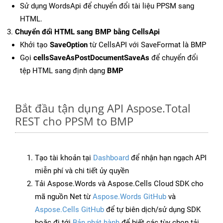
Sử dụng WordsApi để chuyển đổi tài liệu PPSM sang
HTML.
Chuyển đổi HTML sang BMP bằng CellsApi
Khởi tạo
SaveOption
từ CellsAPI với SaveFormat là BMP
Gọi
cellsSaveAsPostDocumentSaveAs
để chuyển đổi
tệp HTML sang định dạng
BMP
Bắt đầu tận dụng API Aspose.Total
REST cho PPSM to BMP
Tạo tài khoản tại
Dashboard
để nhận hạn ngạch API
miễn phí và chi tiết ủy quyền
Tải Aspose.Words và Aspose.Cells Cloud SDK cho
mã nguồn Net từ
Aspose.Words GitHub
và
Aspose.Cells GitHub
để tự biên dịch/sử dụng SDK
hoặc đi tới
Bản phát hành
để biết các tùy chọn tải