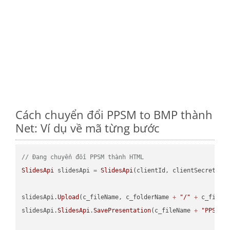
Cách chuyển đổi PPSM to BMP thành
Net: Ví dụ về mã từng bước
// Đang chuyển đổi PPSM thành HTML
SlidesApi
 slidesApi 
=
SlidesApi
(clientId, clientSecret);

slidesApi.
Upload
(c_fileName, c_folderName 
+
"/"
+
 c_fileNa
slidesApi.
SlidesApi
.
SavePresentation
(c_fileName 
+
"PPSM"
,