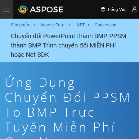
Tiếng Việt
Toggle navigation
Sản phẩm
Aspose.Total
.NET
Conversion
Chuyển đổi PowerPoint thành BMP, PPSM
thành BMP Trình chuyển đổi MIỄN PHÍ
hoặc Net SDK
Ứng Dụng
Chuyển Đổi PPSM
To BMP Trực
Tuyến Miễn Phí