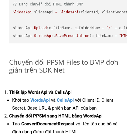
// Đang chuyển đổi HTML thành BMP
SlidesApi
 slidesApi 
=
SlidesApi
(clientId, clientSecret);

slidesApi.
Upload
(c_fileName, c_folderName 
+
"/"
+
 c_fileNa
slidesApi.
SlidesApi
.
SavePresentation
(c_fileName 
+
"HTML"
,
Chuyển đổi PPSM Files to BMP đơn
giản trên SDK Net
Thiết lập WordsApi và CellsApi
Khởi tạo
WordsApi
và
CellsApi
với Client ID, Client
Secret, Base URL & phiên bản API của bạn
Chuyển đổi PPSM sang HTML bằng WordsApi
Tạo
ConvertDocumentRequest
với tên tệp cục bộ và
định dạng được đặt thành HTML.