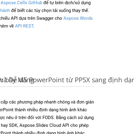
à
Aspose.Cells GitHub
để tự biên dịch/sử dụng
 hành
để biết các tùy chọn tải xuống thay thế.
chiếu API dựa trên Swagger cho
Aspose.Words
thêm về
API REST
.
và Dễ dàng
nh bày MS PowerPoint từ PPSX sang định d
 cấp các phương pháp nhanh chóng và đơn giản
rPoint thành nhiều định dạng hình ảnh khác
ược nêu ở trên đối với FODS. Bằng cách sử dụng
p hay SDK, Aspose.Slides Cloud API cho phép
Point thành nhiều định dạng hình ảnh khác