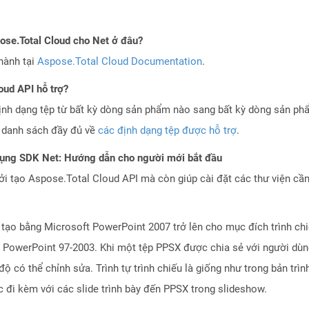
pose.Total Cloud cho Net ở đâu?
hành tại
Aspose.Total Cloud Documentation
.
oud API hỗ trợ?
ịnh dạng tệp từ bất kỳ dòng sản phẩm nào sang bất kỳ dòng sản ph
a danh sách đầy đủ về
các định dạng tệp được hỗ trợ
.
dụng SDK Net: Hướng dẫn cho người mới bắt đầu
 tạo Aspose.Total Cloud API mà còn giúp cài đặt các thư viện cần 
 tạo bằng Microsoft PowerPoint 2007 trở lên cho mục đích trình chi
t PowerPoint 97-2003. Khi một tệp PPSX được chia sẻ với người dùn
 có thể chỉnh sửa. Trình tự trình chiếu là giống như trong bản trìn
 đi kèm với các slide trình bày đến PPSX trong slideshow.