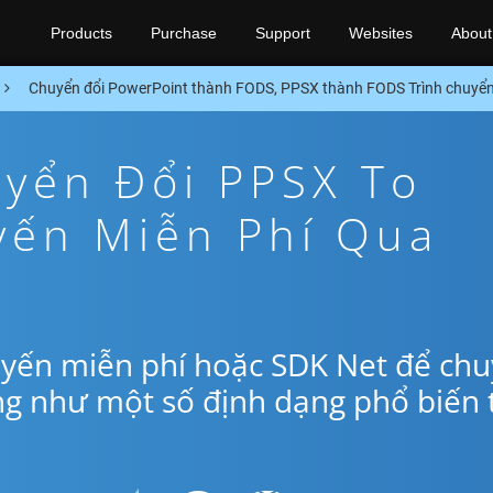
Products
Purchase
Support
Websites
About
Chuyển đổi PowerPoint thành FODS, PPSX thành FODS Trình chuyển
yển Đổi PPSX To
yến Miễn Phí Qua
uyến miễn phí hoặc SDK Net để ch
ng như một số định dạng phổ biến 