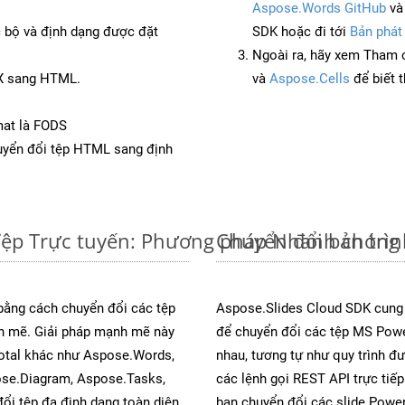
Aspose.Words GitHub
v
c bộ và định dạng được đặt
SDK hoặc đi tới
Bản phát
Ngoài ra, hãy xem Tham 
SX sang HTML.
và
Aspose.Cells
để biết 
mat là FODS
yển đổi tệp HTML sang định
Tệp Trực tuyến: Phương pháp Nhanh chóng 
Chuyển đổi bản trì
 bằng cách chuyển đổi các tệp
Aspose.Slides Cloud SDK cung
 mẽ. Giải pháp mạnh mẽ này
để chuyển đổi các tệp MS Powe
Total khác như Aspose.Words,
nhau, tương tự như quy trình đ
ose.Diagram, Aspose.Tasks,
các lệnh gọi REST API trực tiế
i tệp đa định dạng toàn diện
bạn chuyển đổi các slide Power