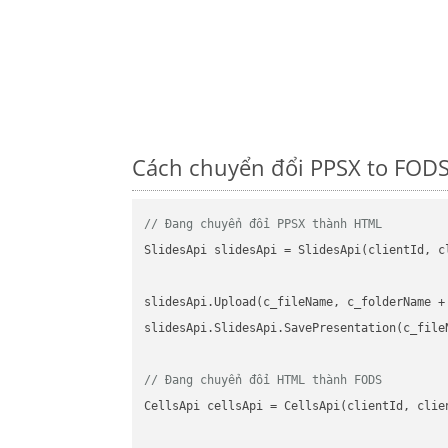
Cách chuyển đổi PPSX to FODS
// Đang chuyển đổi PPSX thành HTML
SlidesApi slidesApi = SlidesApi(clientId, cl
slidesApi.Upload(c_fileName, c_folderName +
slidesApi.SlidesApi.SavePresentation(c_file
// Đang chuyển đổi HTML thành FODS
CellsApi cellsApi = CellsApi(clientId, clien