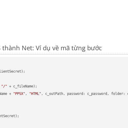
 thành Net: Ví dụ về mã từng bước
ientSecret);

 
"/"
 + c_fileName);

Name + 
"PPSX"
, 
"HTML"
, c_outPath, password: c_password, folder: c
tSecret);
