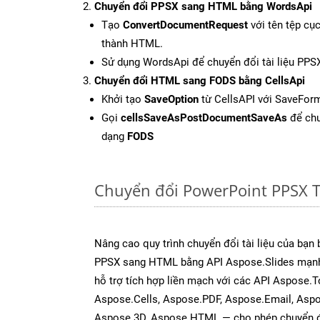
Chuyển đổi PPSX sang HTML bằng WordsApi
Tạo
ConvertDocumentRequest
với tên tệp cụ
thành HTML.
Sử dụng WordsApi để chuyển đổi tài liệu PP
Chuyển đổi HTML sang FODS bằng CellsApi
Khởi tạo
SaveOption
từ CellsAPI với SaveFor
Gọi
cellsSaveAsPostDocumentSaveAs
để chu
dạng
FODS
Chuyển đổi PowerPoint PPSX 
Nâng cao quy trình chuyển đổi tài liệu của bạn
PPSX sang HTML bằng API Aspose.Slides mạnh
hỗ trợ tích hợp liền mạch với các API Aspose.
Aspose.Cells, Aspose.PDF, Aspose.Email, Asp
Aspose.3D, Aspose.HTML — cho phép chuyển đổ