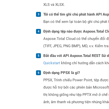
XLS và XLSX.
Tôi có thể tìm ghi chú phát hành API As
Bạn có thể xem lại toàn bộ ghi chú phát 
Định dạng tệp nào được Aspose.Total Cl
Aspose.Total Cloud có thể chuyển đổi đ
(TIFF, JPEG, PNG BMP), MD, v.v. Kiểm tr
Bắt đầu với API Aspose.Total REST Sử 
Quickstart
không chỉ hướng dẫn cách khởi
Định dạng PPSX là gì?
PPSX, Trình chiếu Power Point, tệp được
được hỗ trợ bởi các phiên bản Microsof
thị không giống như tệp PPTX mở ở chế độ
ảnh, âm thanh và phương tiện nhúng khác