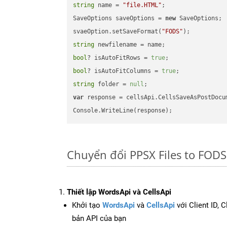
string
 name = 
"file.HTML"
;

SaveOptions saveOptions = 
new
 SaveOptions;

svaeOption.setSaveFormat(
"FODS"
string
bool
? isAutoFitRows = 
true
bool
? isAutoFitColumns = 
true
string
 folder = 
null
var
 response = cellsApi.CellsSaveAsPostDocu
Chuyển đổi PPSX Files to FODS
Thiết lập WordsApi và CellsApi
Khởi tạo
WordsApi
và
CellsApi
với Client ID, 
bản API của bạn