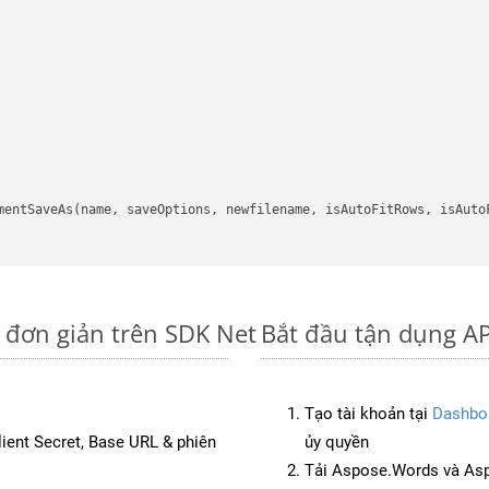
mentSaveAs(name, saveOptions, newfilename, isAutoFitRows, isAutoF
 đơn giản trên SDK Net
Bắt đầu tận dụng AP
Tạo tài khoản tại
Dashbo
Client Secret, Base URL & phiên
ủy quyền
Tải Aspose.Words và Asp