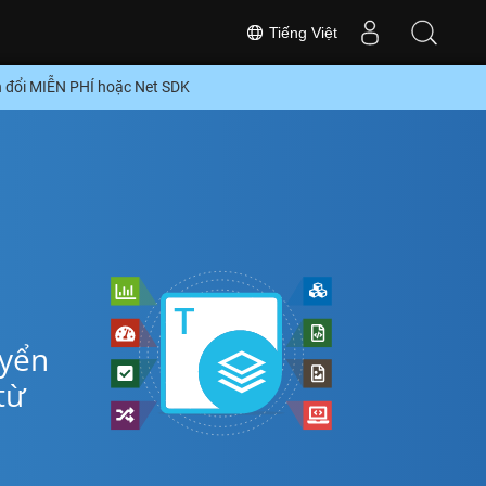
Tiếng Việt
 đổi MIỄN PHÍ hoặc Net SDK
uyển
từ