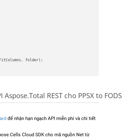
itColumns, folder);

I Aspose.Total REST cho PPSX to FODS
ard
để nhận hạn ngạch API miễn phí và chi tiết
ose.Cells Cloud SDK cho mã nguồn Net từ