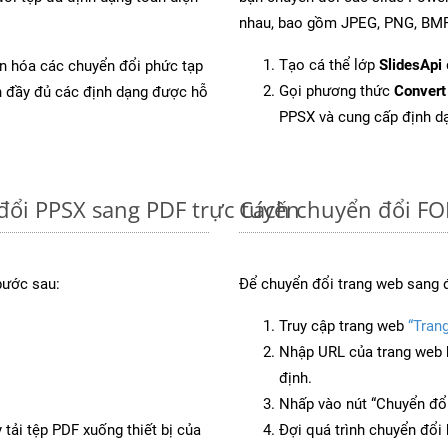
nhau, bao gồm JPEG, PNG, BMP,
Tạo cá thể lớp
SlidesApi
ản hóa các chuyển đổi phức tạp
Gọi phương thức
Convert
ch đầy đủ các định dạng được hỗ
PPSX và cung cấp định d
đổi PPSX sang PDF trực tuyến
Cách chuyển đổi FO
bước sau:
Để chuyển đổi trang web sang 
Truy cập trang web
“Tran
Nhập URL của trang web 
định.
Nhấp vào nút “Chuyển đổi
 tải tệp PDF xuống thiết bị của
Đợi quá trình chuyển đổi 