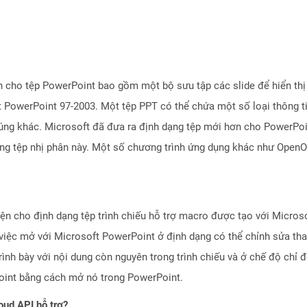
n cho tệp PowerPoint bao gồm một bộ sưu tập các slide để hiển thị 
 PowerPoint 97-2003. Một tệp PPT có thể chứa một số loại thông ti
úng khác. Microsoft đã đưa ra định dạng tệp mới hơn cho PowerPoin
ạng tệp nhị phân này. Một số chương trình ứng dụng khác như OpenO
ện cho định dạng tệp trình chiếu hỗ trợ macro được tạo với Micros
iệc mở với Microsoft PowerPoint ở định dạng có thể chỉnh sửa thay 
 trình bày với nội dung còn nguyên trong trình chiếu và ở chế độ ch
oint bằng cách mở nó trong PowerPoint.
oud API hỗ trợ?