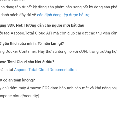
ịnh dạng tệp từ bất kỳ dòng sản phẩm nào sang bất kỳ dòng sản ph
a danh sách đầy đủ về
các định dạng tệp được hỗ trợ
.
dụng SDK Net: Hướng dẫn cho người mới bắt đầu
 tạo Aspose.Total Cloud API mà còn giúp cài đặt các thư viện cần 
 yêu thích của mình. Tôi nên làm gì?
ng Docker Container. Hãy thử sử dụng nó với cURL trong trường h
pose.Total Cloud cho Net ở đâu?
hành tại
Aspose.Total Cloud Documentation
.
 có an toàn không?
áy chủ đám mây Amazon EC2 đảm bảo tính bảo mật và khả năng phục
aspose.cloud/security).