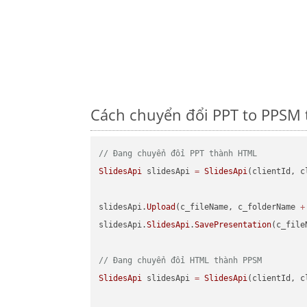
Cách chuyển đổi PPT to PPSM 
// Đang chuyển đổi PPT thành HTML
SlidesApi
 slidesApi 
=
SlidesApi
(clientId, c
slidesApi.
Upload
(c_fileName, c_folderName 
+
slidesApi.
SlidesApi
.
SavePresentation
(c_file
// Đang chuyển đổi HTML thành PPSM
SlidesApi
 slidesApi 
=
SlidesApi
(clientId, c