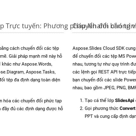
ệp Trực tuyến: Phương pháp Nhanh chóng v
Chuyển đổi bản trì
 bằng cách chuyển đổi các tệp
Aspose.Slides Cloud SDK cung
mẽ. Giải pháp mạnh mẽ này hỗ
để chuyển đổi các tệp MS Powe
al khác như Aspose.Words,
nhau, tương tự như quy trình đ
ose.Diagram, Aspose.Tasks,
các lệnh gọi REST API trực tiế
i tệp đa định dạng toàn diện
bạn chuyển đổi các slide Power
nhau, bao gồm JPEG, PNG, BMP,
Tạo cá thể lớp
SlidesApi
ản hóa các chuyển đổi phức tạp
Gọi phương thức
Convert
ch đầy đủ các định dạng được hỗ
PPT và cung cấp định dạ