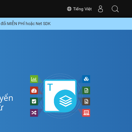
Tiếng Việt
 đổi MIỄN PHÍ hoặc Net SDK
uyển
ừ