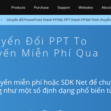
Products
Purchase
Support
Websites
About
Chuyển đổi PowerPoint thành PPSM, PPT thành PPSM Trình chuyển
yển Đổi PPT To
yến Miễn Phí Qua
uyến miễn phí hoặc SDK Net để ch
g như một số định dạng phổ biến t