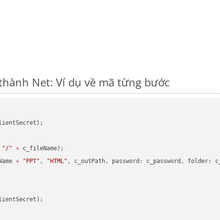
thành Net: Ví dụ về mã từng bước
lientSecret);

"/"
+
 c_fileName);

Name 
+
"PPT"
, 
"HTML"
, c_outPath, password: c_password, folder: c_
lientSecret);
