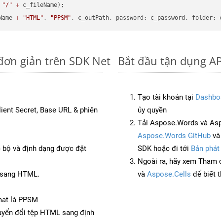
"/"
+
 c_fileName);

Name 
+
"HTML"
, 
"PPSM"
đơn giản trên SDK Net
Bắt đầu tận dụng AP
Tạo tài khoản tại
Dashbo
Client Secret, Base URL & phiên
ủy quyền
Tải Aspose.Words và Asp
Aspose.Words GitHub
v
c bộ và định dạng được đặt
SDK hoặc đi tới
Bản phát
Ngoài ra, hãy xem Tham 
T sang HTML.
và
Aspose.Cells
để biết 
mat là PPSM
yển đổi tệp HTML sang định