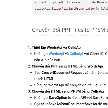
slidesApi.
Upload
(c_fileName, c_folderName 
+
slidesApi.
SlidesApi
.
SavePresentation
(c_file
Chuyển đổi PPT Files to PPSM 
Thiết lập WordsApi và CellsApi
Khởi tạo
WordsApi
và
CellsApi
với Client ID, 
bản API của bạn
Chuyển đổi PPT sang HTML bằng WordsApi
Tạo
ConvertDocumentRequest
với tên tệp cụ
thành HTML.
Sử dụng WordsApi để chuyển đổi tài liệu PP
Chuyển đổi HTML sang PPSM bằng CellsApi
Khởi tạo
SaveOption
từ CellsAPI với SaveFor
Gọi
cellsSaveAsPostDocumentSaveAs
để chu