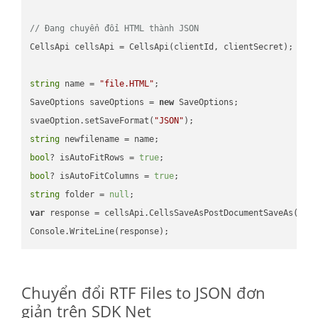
// Đang chuyển đổi HTML thành JSON
CellsApi cellsApi = CellsApi(clientId, clientSecret);

string
 name = 
"file.HTML"
;

SaveOptions saveOptions = 
new
 SaveOptions;

svaeOption.setSaveFormat(
"JSON"
string
bool
? isAutoFitRows = 
true
bool
? isAutoFitColumns = 
true
string
 folder = 
null
var
 response = cellsApi.CellsSaveAsPostDocumentSaveAs(name
Chuyển đổi RTF Files to JSON đơn
giản trên SDK Net