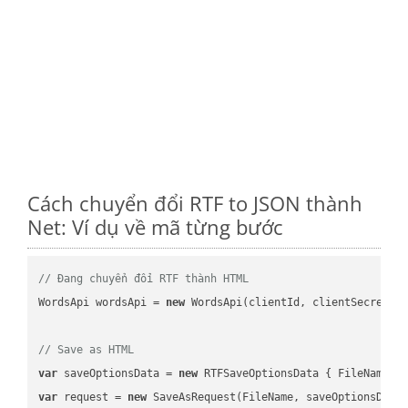
Cách chuyển đổi RTF to JSON thành
Net: Ví dụ về mã từng bước
// Đang chuyển đổi RTF thành HTML
WordsApi wordsApi = 
new
 WordsApi(clientId, clientSecret);

// Save as HTML
var
 saveOptionsData = 
new
 RTFSaveOptionsData { FileName =
var
 request = 
new
 SaveAsRequest(FileName, saveOptionsData)