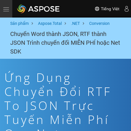
Tiếng Việt
Toggle navigation
Sản phẩm
Aspose.Total
.NET
Conversion
Chuyển Word thành JSON, RTF thành
JSON Trình chuyển đổi MIỄN PHÍ hoặc Net
SDK
Ứng Dụng
Chuyển Đổi RTF
To JSON Trực
Tuyến Miễn Phí