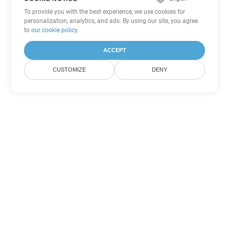
To provide you with the best experience, we use cookies for
personalization, analytics, and ads. By using our site, you agree
to
our cookie policy
.
ACCEPT
CUSTOMIZE
DENY
Tùy chọn chuyển đổi Word khác
Chuyển đổi RTF thành DOC
DOC:
Microsoft Word Binary Format
Chuyển đổi RTF thành DOT
DOT:
Microsoft Word Template Files
Chuyển đổi RTF thành DOCX