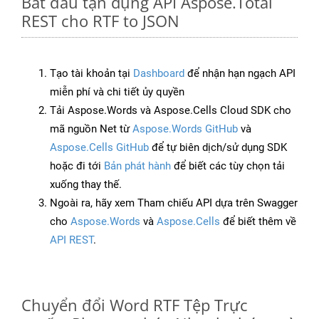
Bắt đầu tận dụng API Aspose.Total
REST cho RTF to JSON
Tạo tài khoản tại
Dashboard
để nhận hạn ngạch API
miễn phí và chi tiết ủy quyền
Tải Aspose.Words và Aspose.Cells Cloud SDK cho
mã nguồn Net từ
Aspose.Words GitHub
và
Aspose.Cells GitHub
để tự biên dịch/sử dụng SDK
hoặc đi tới
Bản phát hành
để biết các tùy chọn tải
xuống thay thế.
Ngoài ra, hãy xem Tham chiếu API dựa trên Swagger
cho
Aspose.Words
và
Aspose.Cells
để biết thêm về
API REST
.
Chuyển đổi Word RTF Tệp Trực