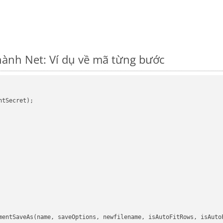
hành Net: Ví dụ về mã từng bước
tSecret);

mentSaveAs(name, saveOptions, newfilename, isAutoFitRows, isAutoF