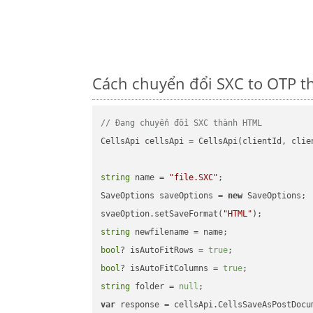
Cách chuyển đổi SXC to OTP t
// Đang chuyển đổi SXC thành HTML
CellsApi cellsApi = CellsApi(clientId, clien
string
 name = 
"file.SXC"
;

SaveOptions saveOptions = 
new
 SaveOptions;

svaeOption.setSaveFormat(
"HTML"
string
bool
? isAutoFitRows = 
true
bool
? isAutoFitColumns = 
true
string
 folder = 
null
var
 response = cellsApi.CellsSaveAsPostDocu