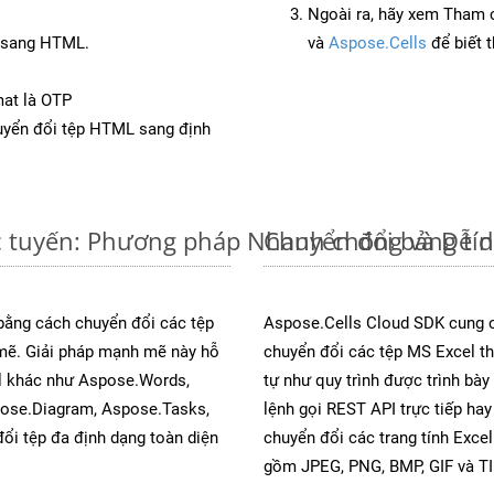
Ngoài ra, hãy xem Tham 
C sang HTML.
và
Aspose.Cells
để biết 
mat là OTP
yển đổi tệp HTML sang định
c tuyến: Phương pháp Nhanh chóng và Dễ 
Chuyển đổi bảng tí
 bằng cách chuyển đổi các tệp
Aspose.Cells Cloud SDK cung c
ẽ. Giải pháp mạnh mẽ này hỗ
chuyển đổi các tệp MS Excel th
al khác như Aspose.Words,
tự như quy trình được trình bày
pose.Diagram, Aspose.Tasks,
lệnh gọi REST API trực tiếp ha
i tệp đa định dạng toàn diện
chuyển đổi các trang tính Exce
gồm JPEG, PNG, BMP, GIF và TI