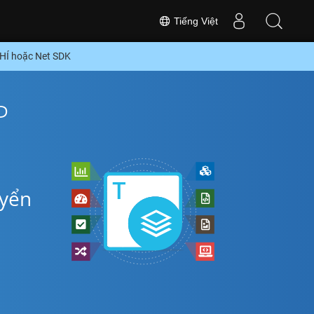
Tiếng Việt
PHÍ hoặc Net SDK
P
uyển