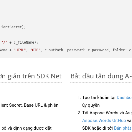
ientSecret);

 
"/"
 + c_fileName);

Name + 
"HTML"
, 
"OTP"
ơn giản trên SDK Net
Bắt đầu tận dụng AP
Tạo tài khoản tại
Dashbo
Client Secret, Base URL & phiên
ủy quyền
Tải Aspose.Words và Asp
Aspose.Words GitHub
v
c bộ và định dạng được đặt
SDK hoặc đi tới
Bản phát