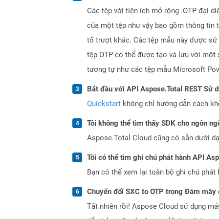
Các tệp với tiện ích mở rộng .OTP đại 
của một tệp như vậy bao gồm thông tin tr
tố trượt khác. Các tệp mẫu này được sử 
tệp OTP có thể được tạo và lưu với một
tương tự như các tệp mẫu Microsoft Po
Bắt đầu với API Aspose.Total REST Sử 
Quickstart
không chỉ hướng dẫn cách khởi
Tôi không thể tìm thấy SDK cho ngôn ngữ
Aspose.Total Cloud cũng có sẵn dưới dạ
Tôi có thể tìm ghi chú phát hành API As
Bạn có thể xem lại toàn bộ ghi chú phát 
Chuyển đổi SXC to OTP trong Đám mây 
Tất nhiên rồi! Aspose Cloud sử dụng m