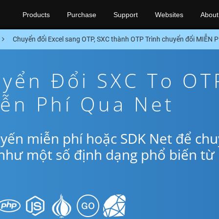
Products
Purchase
Support
Websites
About
Chuyển đổi Excel sang OTP, SXC thành OTP Trình chuyển đổi MIỄN 
yển Đổi SXC To OT
ễn Phí Qua Net
uyến miễn phí hoặc SDK Net để ch
như một số định dạng phổ biến từ