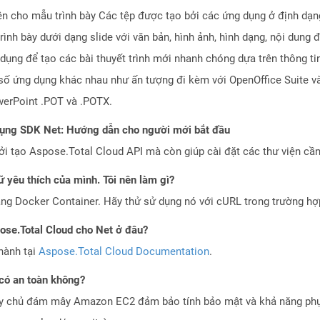
diện cho mẫu trình bày Các tệp được tạo bởi các ứng dụng ở định 
ình bày dưới dạng slide với văn bản, hình ảnh, hình dạng, nội dung 
dụng để tạo các bài thuyết trình mới nhanh chóng dựa trên thông ti
 số ứng dụng khác nhau như ấn tượng đi kèm với OpenOffice Suite v
werPoint .POT và .POTX.
dụng SDK Net: Hướng dẫn cho người mới bắt đầu
 tạo Aspose.Total Cloud API mà còn giúp cài đặt các thư viện cần 
 yêu thích của mình. Tôi nên làm gì?
ng Docker Container. Hãy thử sử dụng nó với cURL trong trường h
pose.Total Cloud cho Net ở đâu?
hành tại
Aspose.Total Cloud Documentation
.
có an toàn không?
áy chủ đám mây Amazon EC2 đảm bảo tính bảo mật và khả năng phục