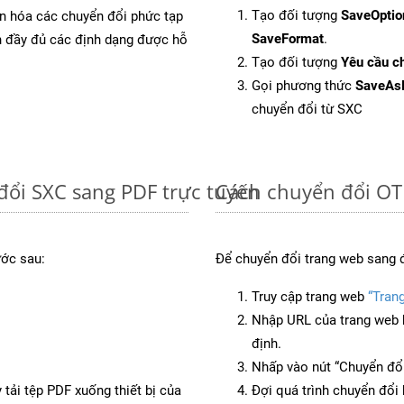
Tạo đối tượng
SaveOptio
ản hóa các chuyển đổi phức tạp
SaveFormat
.
ch đầy đủ các định dạng được hỗ
Tạo đối tượng
Yêu cầu ch
Gọi phương thức
SaveAs
chuyển đổi từ SXC
đổi SXC sang PDF trực tuyến
Cách chuyển đổi OT
ước sau:
Để chuyển đổi trang web sang 
Truy cập trang web
“Tran
Nhập URL của trang web 
định.
Nhấp vào nút “Chuyển đổi
 tải tệp PDF xuống thiết bị của
Đợi quá trình chuyển đổi 