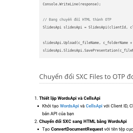
Console.WriteLine(response);

// Đang chuyển đổi HTML thành OTP
SlidesApi slidesApi = SlidesApi(clientId, cl
slidesApi.Upload(c_fileName, c_folderName +
slidesApi.SlidesApi.SavePresentation(c_file
Chuyển đổi SXC Files to OTP đ
Thiết lập WordsApi và CellsApi
Khởi tạo
WordsApi
và
CellsApi
với Client ID, 
bản API của bạn
Chuyển đổi SXC sang HTML bằng WordsApi
Tạo
ConvertDocumentRequest
với tên tệp cụ