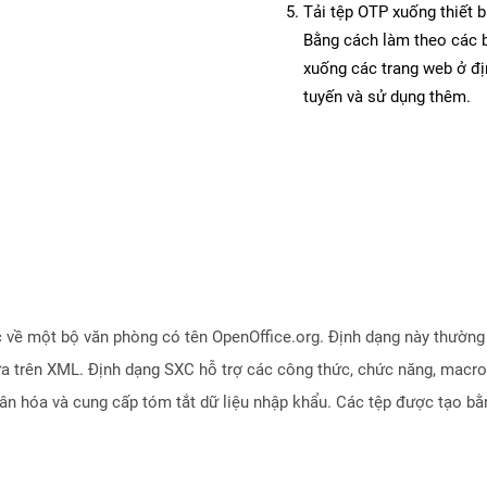
Tải tệp OTP xuống thiết b
Bằng cách làm theo các b
xuống các trang web ở đ
tuyến và sử dụng thêm.
 về một bộ văn phòng có tên OpenOffice.org. Định dạng này thường 
ựa trên XML. Định dạng SXC hỗ trợ các công thức, chức năng, macro 
hân hóa và cung cấp tóm tắt dữ liệu nhập khẩu. Các tệp được tạo b