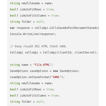
string
bool
? isAutoFitRows = 
true
bool
? isAutoFitColumns = 
true
string
 folder = 
null
var
 response = cellsApi.CellsSaveAsPostDocumentSaveAs(name
Console.WriteLine(response);

// Đang chuyển đổi HTML thành XAML
CellsApi cellsApi = CellsApi(clientId, clientSecret);

string
 name = 
"file.HTML"
;

SaveOptions saveOptions = 
new
 SaveOptions;

svaeOption.setSaveFormat(
"XAML"
string
bool
? isAutoFitRows = 
true
bool
? isAutoFitColumns = 
true
string
 folder = 
null