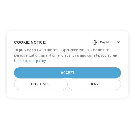
COOKIE NOTICE
To provide you with the best experience, we use cookies for
personalization, analytics, and ads. By using our site, you agree
to
our cookie policy
.
ACCEPT
CUSTOMIZE
DENY
Tùy chọn chuyển đổi Excel khác
Chuyển đổi SXC thành DOC