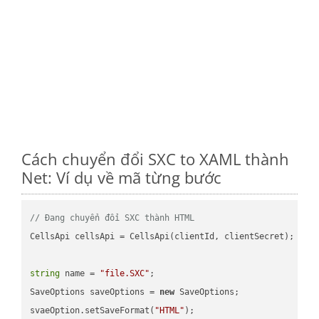
Cách chuyển đổi SXC to XAML thành
Net: Ví dụ về mã từng bước
// Đang chuyển đổi SXC thành HTML
CellsApi cellsApi = CellsApi(clientId, clientSecret);

string
 name = 
"file.SXC"
;

SaveOptions saveOptions = 
new
 SaveOptions;

svaeOption.setSaveFormat(
"HTML"