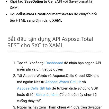
Khởi tạo
SaveOption
từ CellsAPI với SaveFormat là
XAML
Gọi
cellsSaveAsPostDocumentSaveAs
để chuyển đổi
tệp HTML sang định dạng
XAML
Bắt đầu tận dụng API Aspose.Total
REST cho SXC to XAML
Tạo tài khoản tại
Dashboard
để nhận hạn ngạch API
miễn phí và chi tiết ủy quyền
Tải Aspose.Words và Aspose.Cells Cloud SDK cho
mã nguồn Net từ
Aspose.Words GitHub
và
Aspose.Cells GitHub
để tự biên dịch/sử dụng SDK
hoặc đi tới
Bản phát hành
để biết các tùy chọn tải
xuống thay thế.
Ngoài ra, hãy xem Tham chiếu API dựa trên Swagger