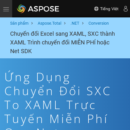
Tiếng Việt
Toggle navigation
Sản phẩm
Aspose.Total
.NET
Conversion
Chuyển đổi Excel sang XAML, SXC thành
XAML Trình chuyển đổi MIỄN PHÍ hoặc
Net SDK
Ứng Dụng
Chuyển Đổi SXC
To XAML Trực
Tuyến Miễn Phí