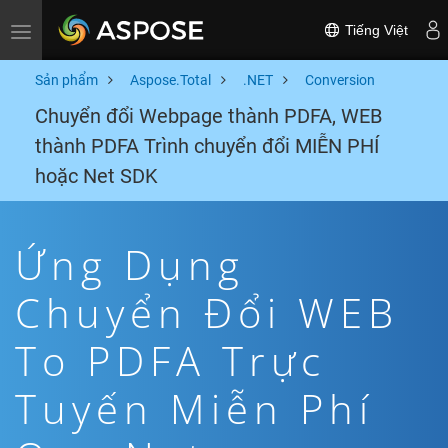
Tiếng Việt
Toggle navigation
Sản phẩm
Aspose.Total
.NET
Conversion
Chuyển đổi Webpage thành PDFA, WEB
thành PDFA Trình chuyển đổi MIỄN PHÍ
hoặc Net SDK
Ứng Dụng
Chuyển Đổi WEB
To PDFA Trực
Tuyến Miễn Phí