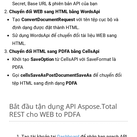
Secret, Base URL & phiên bản API của bạn
Chuyển đổi WEB sang HTML bằng WordsApi
Tạo
ConvertDocumentRequest
với tên tệp cục bộ và
định dạng được đặt thành HTML.
Sử dụng WordsApi để chuyển đổi tài liệu WEB sang
HTML.
Chuyển đổi HTML sang PDFA bằng CellsApi
Khởi tạo
SaveOption
từ CellsAPI với SaveFormat là
PDFA
Gọi
cellsSaveAsPostDocumentSaveAs
để chuyển đổi
tệp HTML sang định dạng
PDFA
Bắt đầu tận dụng API Aspose.Total
REST cho WEB to PDFA
Tạo tài khoản tại
Dashboard
để nhận hạn ngạch API