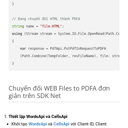
}

// Đang chuyển đổi HTML thành PDFA
string
 name = 
"file.HTML"
using
 (Stream stream = System.IO.File.OpenRead(Path.Combin
{

var
 response = PdfApi.PutPdfInRequestToPDFA

    (Path.Combine(TempFolder, resFileName), file: stream);
Chuyển đổi WEB Files to PDFA đơn
giản trên SDK Net
Thiết lập WordsApi và CellsApi
Khởi tạo
WordsApi
và
CellsApi
với Client ID, Client