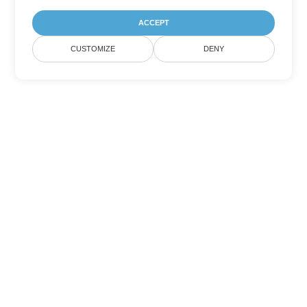
ACCEPT
CUSTOMIZE
DENY
Tùy chọn chuyển đổi PDF khác
Chuyển đổi WEB thành DOC
DOC:
Microsoft Word Binary Format
Chuyển đổi WEB thành DOT
DOT:
Microsoft Word Template Files
Chuyển đổi WEB thành DOCX
DOCX:
Office 2007+ Word Document