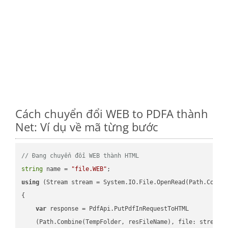
Cách chuyển đổi WEB to PDFA thành
Net: Ví dụ về mã từng bước
// Đang chuyển đổi WEB thành HTML
string
 name = 
"file.WEB"
using
 (Stream stream = System.IO.File.OpenRead(Path.Combin
{

var
 response = PdfApi.PutPdfInRequestToHTML

    (Path.Combine(TempFolder, resFileName), file: stream);